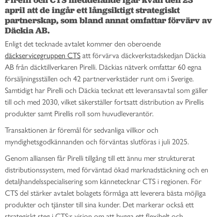
april att de ingår ett långsiktigt strategiskt 
partnerskap, som bland annat omfattar förvärv av 
Däckia AB.
Enligt det tecknade avtalet kommer den oberoende
däckservicegruppen CTS
att förvärva däckverkstadskedjan Däckia
AB från däcktillverkaren Pirelli. Däckias nätverk omfattar 60 egna
försäljningsställen och 42 partnerverkstäder runt om i Sverige.
Samtidigt har Pirelli och Däckia tecknat ett leveransavtal som gäller
till och med 2030, vilket säkerställer fortsatt distribution av Pirellis
produkter samt Pirellis roll som huvudleverantör.
Transaktionen är föremål för sedvanliga villkor och
myndighetsgodkännanden och förväntas slutföras i juli 2025.
Genom alliansen får Pirelli tillgång till ett ännu mer strukturerat
distributionssystem, med förväntad ökad marknadstäckning och en
detaljhandelsspecialisering som kännetecknar CTS i regionen. För
CTS del stärker avtalet bolagets förmåga att leverera bästa möjliga
produkter och tjänster till sina kunder. Det markerar också ett
strategiskt steg i CTS:s vision om att bygga ett flexibelt och