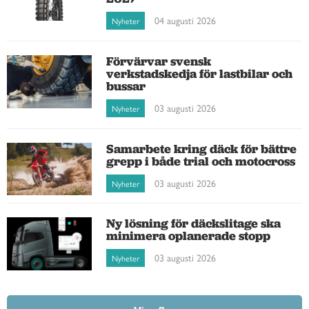
04 augusti 2026
Nyheter
Förvärvar svensk
verkstadskedja för lastbilar och
bussar
03 augusti 2026
Nyheter
Samarbete kring däck för bättre
grepp i både trial och motocross
03 augusti 2026
Nyheter
Ny lösning för däckslitage ska
minimera oplanerade stopp
03 augusti 2026
Nyheter