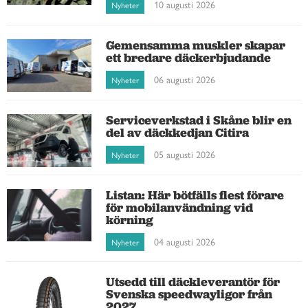
10 augusti 2026
Nyheter
Gemensamma muskler skapar
ett bredare däckerbjudande
06 augusti 2026
Nyheter
Serviceverkstad i Skåne blir en
del av däckkedjan Citira
05 augusti 2026
Nyheter
Listan: Här bötfälls flest förare
för mobilanvändning vid
körning
04 augusti 2026
Nyheter
Utsedd till däckleverantör för
Svenska speedwayligor från
2027