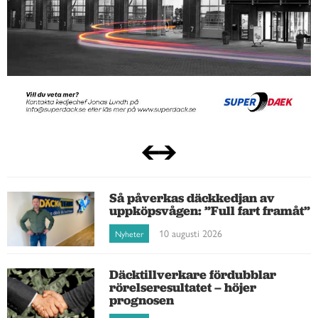
Så påverkas däckkedjan av
uppköpsvågen: ”Full fart framåt”
10 augusti 2026
Nyheter
Däcktillverkare fördubblar
rörelseresultatet – höjer
prognosen