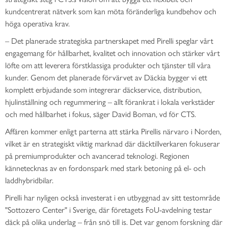
kundcentrerat nätverk som kan möta föränderliga kundbehov och
höga operativa krav.
– Det planerade strategiska partnerskapet med Pirelli speglar vårt
engagemang för hållbarhet, kvalitet och innovation och stärker vårt
löfte om att leverera förstklassiga produkter och tjänster till våra
kunder. Genom det planerade förvärvet av Däckia bygger vi ett
komplett erbjudande som integrerar däckservice, distribution,
hjulinställning och regummering – allt förankrat i lokala verkstäder
och med hållbarhet i fokus, säger David Boman, vd för CTS.
Affären kommer enligt parterna att stärka Pirellis närvaro i Norden,
vilket är en strategiskt viktig marknad där däcktillverkaren fokuserar
på premiumprodukter och avancerad teknologi. Regionen
kännetecknas av en fordonspark med stark betoning på el- och
laddhybridbilar.
Pirelli har nyligen också investerat i en utbyggnad av sitt testområde
"Sottozero Center" i Sverige, där företagets FoU-avdelning testar
däck på olika underlag – från snö till is. Det var genom forskning där