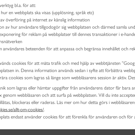
rktyg bl.a. för att:
ör hur en webbplats ska visas (upplösning, språk etc)
 av överföring på internet av känslig information
on av hur användare tillgodogör sig webbplatsen och därmed samla unde
xponering för reklam på webbplatser till dennes transaktioner i e-handel
nsnätverken
 användares beteenden för att anpassa och begränsa innehållet och rek
vänds cookies för att mäta trafik och med hjälp av webbtjänsten ”Goog
bplatsen in. Denna information används sedan i syfte att förbättra web
ra cookies som lagras så länge som webbläsarens session är aktiv. Dess
nik som lagras eller hämtar uppgifter från användarens dator får bara
ex genom webbläsaren och att surfa på webbplatsen. Vill du inte acceptera
illåtas, blockeras eller raderas. Läs mer om hur detta görs i webbläsare
ies.se/allt-om-cookies/
.
ats endast använder cookies för att förenkla för användaren och för att