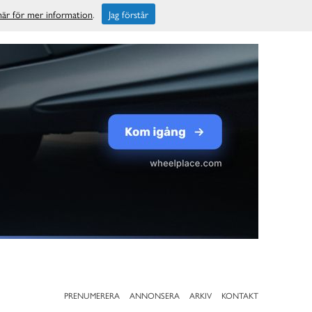
 här för mer information
.
Jag förstår
PRENUMERERA
ANNONSERA
ARKIV
KONTAKT