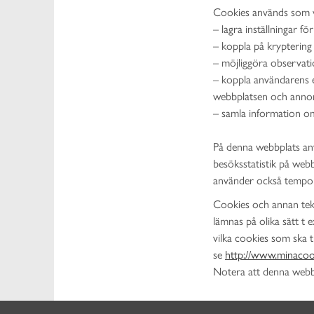
Cookies används som ve
– lagra inställningar f
– koppla på kryptering
– möjliggöra observati
– koppla användarens e
webbplatsen och anno
– samla information om
På denna webbplats an
besöksstatistik på web
använder också temporä
Cookies och annan tek
lämnas på olika sätt t 
vilka cookies som ska t
se
http://www.minacook
Notera att denna webbpl