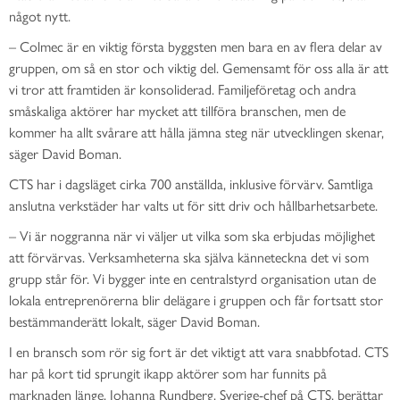
något nytt.
– Colmec är en viktig första byggsten men bara en av flera delar av
gruppen, om så en stor och viktig del. Gemensamt för oss alla är att
vi tror att framtiden är konsoliderad. Familjeföretag och andra
småskaliga aktörer har mycket att tillföra branschen, men de
kommer ha allt svårare att hålla jämna steg när utvecklingen skenar,
säger David Boman.
CTS har i dagsläget cirka 700 anställda, inklusive förvärv. Samtliga
anslutna verkstäder har valts ut för sitt driv och hållbarhetsarbete.
– Vi är noggranna när vi väljer ut vilka som ska erbjudas möjlighet
att förvärvas. Verksamheterna ska själva känneteckna det vi som
grupp står för. Vi bygger inte en centralstyrd organisation utan de
lokala entreprenörerna blir delägare i gruppen och får fortsatt stor
bestämmanderätt lokalt, säger David Boman.
I en bransch som rör sig fort är det viktigt att vara snabbfotad. CTS
har på kort tid sprungit ikapp aktörer som har funnits på
marknaden länge. Johanna Rundberg, Sverige-chef på CTS, berättar