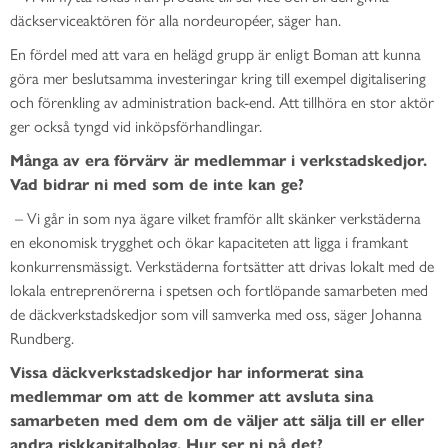
däckserviceaktören för alla nordeuropéer, säger han.
En fördel med att vara en helägd grupp är enligt Boman att kunna
göra mer beslutsamma investeringar kring till exempel digitalisering
och förenkling av administration back-end. Att tillhöra en stor aktör
ger också tyngd vid inköpsförhandlingar.
Många av era förvärv är medlemmar i verkstadskedjor.
Vad bidrar ni med som de inte kan ge?
– Vi går in som nya ägare vilket framför allt skänker verkstäderna
en ekonomisk trygghet och ökar kapaciteten att ligga i framkant
konkurrensmässigt. Verkstäderna fortsätter att drivas lokalt med de
lokala entreprenörerna i spetsen och fortlöpande samarbeten med
de däckverkstadskedjor som vill samverka med oss, säger Johanna
Rundberg.
Vissa däckverkstadskedjor har informerat sina
medlemmar om att de kommer att avsluta sina
samarbeten med dem om de väljer att sälja till er eller
andra riskkapitalbolag. Hur ser ni på det?