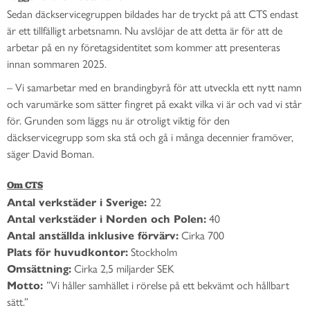
Sedan däckservicegruppen bildades har de tryckt på att CTS endast
är ett tillfälligt arbetsnamn. Nu avslöjar de att detta är för att de
arbetar på en ny företagsidentitet som kommer att presenteras
innan sommaren 2025.
– Vi samarbetar med en brandingbyrå för att utveckla ett nytt namn
och varumärke som sätter fingret på exakt vilka vi är och vad vi står
för. Grunden som läggs nu är otroligt viktig för den
däckservicegrupp som ska stå och gå i många decennier framöver,
säger David Boman.
Om CTS
Antal verkstäder i Sverige:
22
Antal verkstäder i Norden och Polen:
40
Antal anställda inklusive förvärv:
Cirka 700
Plats för huvudkontor:
Stockholm
Omsättning:
Cirka 2,5 miljarder SEK
Motto:
”Vi håller samhället i rörelse på ett bekvämt och hållbart
sätt.”