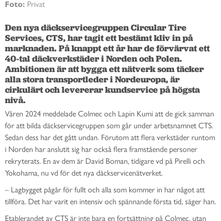
Foto:
Privat
Den nya däckservicegruppen Circular Tire 
Services, CTS, har tagit ett bestämt kliv in på 
marknaden. På knappt ett år har de förvärvat ett 
40-tal däckverkstäder i Norden och Polen. 
Ambitionen är att bygga ett nätverk som täcker 
alla stora transportleder i Nordeuropa, är 
cirkulärt och levererar kundservice på högsta 
nivå. 
Våren 2024 meddelade Colmec och Lapin Kumi att de gick samman
för att bilda däckservicegruppen som går under arbetsnamnet CTS.
Sedan dess har det gått undan. Förutom att flera verkstäder runtom
i Norden har anslutit sig har också flera framstående personer
rekryterats. En av dem är David Boman, tidigare vd på Pirelli och
Yokohama, nu vd för det nya däckservicenätverket.
– Lagbygget pågår för fullt och alla som kommer in har något att
tillföra. Det har varit en intensiv och spännande första tid, säger han.
Etablerandet av CTS är inte bara en fortsättning på Colmec, utan