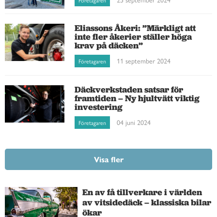
Eliassons Åkeri: ”Märkligt att
inte fler åkerier ställer höga
krav på däcken”
11 september 2024
Företagaren
Däckverkstaden satsar för
framtiden – Ny hjultvätt viktig
investering
04 juni 2024
Företagaren
Visa fler
En av få tillverkare i världen
av vitsidedäck – klassiska bilar
ökar