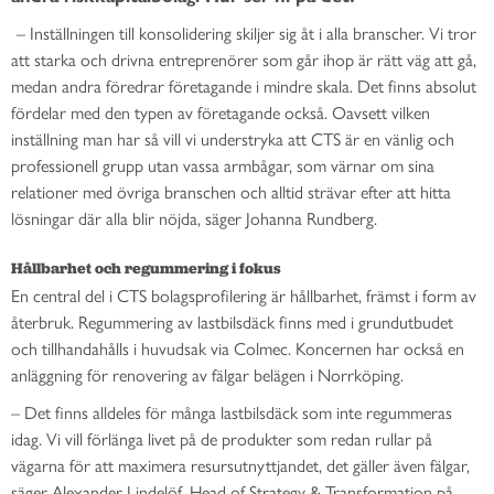
– Inställningen till konsolidering skiljer sig åt i alla branscher. Vi tror
att starka och drivna entreprenörer som går ihop är rätt väg att gå,
medan andra föredrar företagande i mindre skala. Det finns absolut
fördelar med den typen av företagande också. Oavsett vilken
inställning man har så vill vi understryka att CTS är en vänlig och
professionell grupp utan vassa armbågar, som värnar om sina
relationer med övriga branschen och alltid strävar efter att hitta
lösningar där alla blir nöjda, säger Johanna Rundberg.
Hållbarhet och regummering i fokus
En central del i CTS bolagsprofilering är hållbarhet, främst i form av
återbruk. Regummering av lastbilsdäck finns med i grundutbudet
och tillhandahålls i huvudsak via Colmec. Koncernen har också en
anläggning för renovering av fälgar belägen i Norrköping.
– Det finns alldeles för många lastbilsdäck som inte regummeras
idag. Vi vill förlänga livet på de produkter som redan rullar på
vägarna för att maximera resursutnyttjandet, det gäller även fälgar,
säger Alexander Lindelöf, Head of Strategy & Transformation på