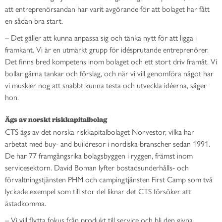
att entreprenörsandan har varit avgörande för att bolaget har fått
en sådan bra start.
– Det gäller att kunna anpassa sig och tänka nytt för att ligga i
framkant. Vi är en utmärkt grupp för idésprutande entreprenörer.
Det finns bred kompetens inom bolaget och ett stort driv framåt. Vi
bollar gärna tankar och förslag, och när vi vill genomföra något har
vi muskler nog att snabbt kunna testa och utveckla idéerna, säger
hon.
Ägs av norskt riskkapitalbolag
CTS ägs av det norska riskkapitalbolaget Norvestor, vilka har
arbetat med buy- and buildresor i nordiska branscher sedan 1991.
De har 77 framgångsrika bolagsbyggen i ryggen, främst inom
servicesektorn. David Boman lyfter bostadsunderhålls- och
förvaltningstjänsten PHM och campingtjänsten First Camp som två
lyckade exempel som till stor del liknar det CTS försöker att
åstadkomma.
– Vi vill flytta fokus från produkt till service och bli den givna