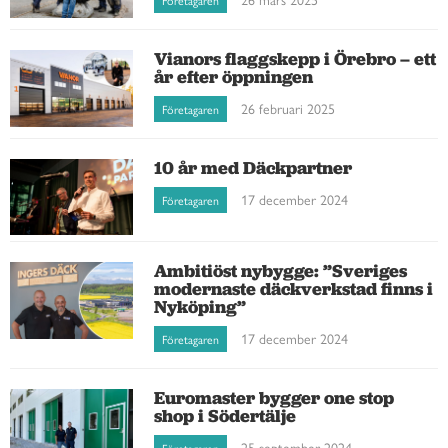
Företagaren
Vianors flaggskepp i Örebro – ett
år efter öppningen
26 februari 2025
Företagaren
10 år med Däckpartner
17 december 2024
Företagaren
Ambitiöst nybygge: ”Sveriges
modernaste däckverkstad finns i
Nyköping”
17 december 2024
Företagaren
Euromaster bygger one stop
shop i Södertälje
25 september 2024
Företagaren