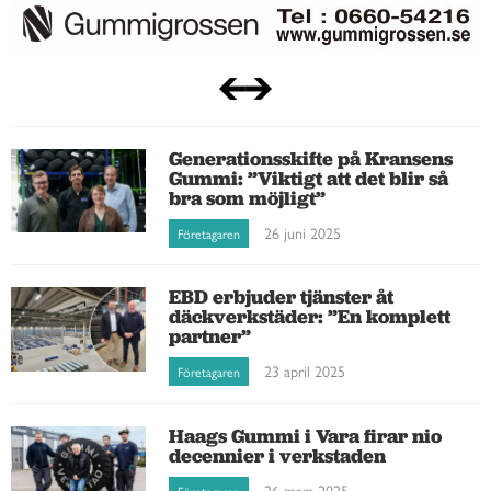
Generationsskifte på Kransens
Gummi: ”Viktigt att det blir så
bra som möjligt”
26 juni 2025
Företagaren
EBD erbjuder tjänster åt
däckverkstäder: ”En komplett
partner”
23 april 2025
Företagaren
Haags Gummi i Vara firar nio
decennier i verkstaden
26 mars 2025