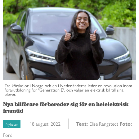
Tre körskolor i Norge och en i Nederländerna leder en revolution inom
förarutbildning för "Generation E", och väljer en elektrisk bil till sina
elever.
Nya bilförare förbereder sig för en helelektrisk
framtid
18 augusti 2022
Text:
Elise Rangstedt
Foto:
Nyheter
Ford