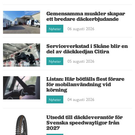
Gemensamma muskler skapar
ett bredare däckerbjudande
06 augusti 2026
Nyheter
Serviceverkstad i Skåne blir en
del av däckkedjan Citira
05 augusti 2026
Nyheter
Listan: Här bötfälls flest förare
för mobilanvändning vid
körning
04 augusti 2026
Nyheter
Utsedd till däckleverantör för
Svenska speedwayligor från
2027