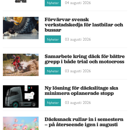
04 augusti 2026
Nyheter
Förvärvar svensk
verkstadskedja för lastbilar och
bussar
03 augusti 2026
Nyheter
Samarbete kring däck för bättre
grepp i både trial och motocross
03 augusti 2026
Nyheter
Ny lösning för däckslitage ska
minimera oplanerade stopp
03 augusti 2026
Nyheter
Däcksnack rullar in i semestern
– på återseende igen i augusti