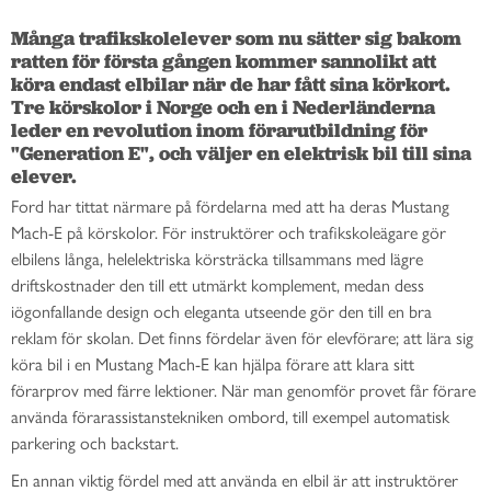
Många trafikskolelever som nu sätter sig bakom 
ratten för första gången kommer sannolikt att 
köra endast elbilar när de har fått sina körkort. 
Tre körskolor i Norge och en i Nederländerna 
leder en revolution inom förarutbildning för 
"Generation E", och väljer en elektrisk bil till sina 
elever. 
Ford har tittat närmare på fördelarna med att ha deras Mustang
Mach-E på körskolor. För instruktörer och trafikskoleägare gör
elbilens långa, helelektriska körsträcka tillsammans med lägre
driftskostnader den till ett utmärkt komplement, medan dess
iögonfallande design och eleganta utseende gör den till en bra
reklam för skolan. Det finns fördelar även för elevförare; att lära sig
köra bil i en Mustang Mach-E kan hjälpa förare att klara sitt
förarprov med färre lektioner. När man genomför provet får förare
använda förarassistanstekniken ombord, till exempel automatisk
parkering och backstart.
En annan viktig fördel med att använda en elbil är att instruktörer