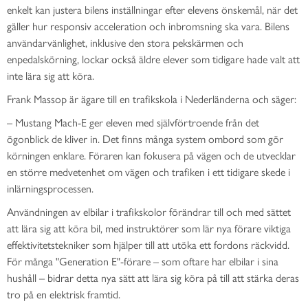
enkelt kan justera bilens inställningar efter elevens önskemål, när det
gäller hur responsiv acceleration och inbromsning ska vara. Bilens
användarvänlighet, inklusive den stora pekskärmen och
enpedalskörning, lockar också äldre elever som tidigare hade valt att
inte lära sig att köra.
Frank Massop är ägare till en trafikskola i Nederländerna och säger:
– Mustang Mach-E ger eleven med självförtroende från det
ögonblick de kliver in. Det finns många system ombord som gör
körningen enklare. Föraren kan fokusera på vägen och de utvecklar
en större medvetenhet om vägen och trafiken i ett tidigare skede i
inlärningsprocessen.
Användningen av elbilar i trafikskolor förändrar till och med sättet
att lära sig att köra bil, med instruktörer som lär nya förare viktiga
effektivitetstekniker som hjälper till att utöka ett fordons räckvidd.
För många "Generation E"-förare – som oftare har elbilar i sina
hushåll – bidrar detta nya sätt att lära sig köra på till att stärka deras
tro på en elektrisk framtid.