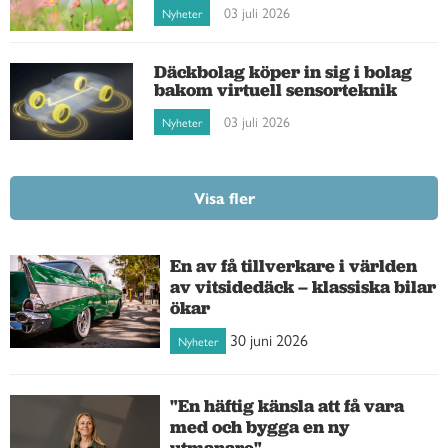
03 juli 2026
Nyheter
Däckbolag köper in sig i bolag
bakom virtuell sensorteknik
03 juli 2026
Nyheter
Visa fler
En av få tillverkare i världen
av vitsidedäck – klassiska bilar
ökar
30 juni 2026
Nyheter
"En häftig känsla att få vara
med och bygga en ny
utmanare"