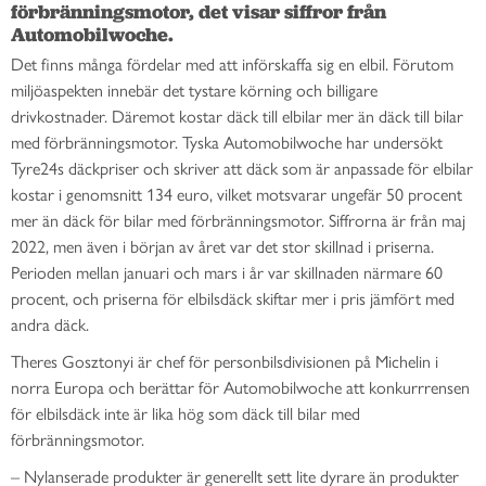
förbränningsmotor, det visar siffror från 
Automobilwoche.
Det finns många fördelar med att införskaffa sig en elbil. Förutom
miljöaspekten innebär det tystare körning och billigare
drivkostnader. Däremot kostar däck till elbilar mer än däck till bilar
med förbränningsmotor. Tyska Automobilwoche har undersökt
Tyre24s däckpriser och skriver att däck som är anpassade för elbilar
kostar i genomsnitt 134 euro, vilket motsvarar ungefär 50 procent
mer än däck för bilar med förbränningsmotor. Siffrorna är från maj
2022, men även i början av året var det stor skillnad i priserna.
Perioden mellan januari och mars i år var skillnaden närmare 60
procent, och priserna för elbilsdäck skiftar mer i pris jämfört med
andra däck.
Theres Gosztonyi är chef för personbilsdivisionen på Michelin i
norra Europa och berättar för Automobilwoche att konkurrrensen
för elbilsdäck inte är lika hög som däck till bilar med
förbränningsmotor.
– Nylanserade produkter är generellt sett lite dyrare än produkter