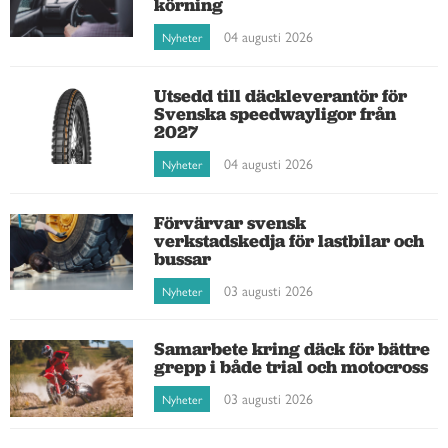
körning
04 augusti 2026
Nyheter
Utsedd till däckleverantör för
Svenska speedwayligor från
2027
04 augusti 2026
Nyheter
Förvärvar svensk
verkstadskedja för lastbilar och
bussar
03 augusti 2026
Nyheter
Samarbete kring däck för bättre
grepp i både trial och motocross
03 augusti 2026
Nyheter