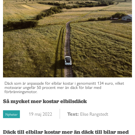
Däck som är anpassade för elbilar kostar i genomsnitt 134 euro, vilket
motsvarar ungefär 50 procent mer än däck för bilar med
förbränningsmotor.
Så mycket mer kostar elbilsdäck
19 maj 2022
Text:
Elise Rangstedt
Nyheter
Däck till elbilar kostar mer än däck till bilar med 