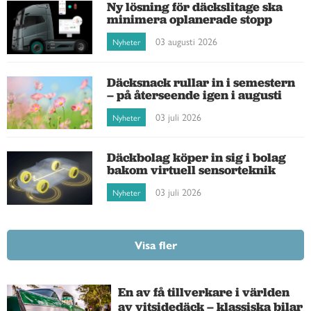
Ny lösning för däckslitage ska
minimera oplanerade stopp
03 augusti 2026
Nyheter
Däcksnack rullar in i semestern
– på återseende igen i augusti
03 juli 2026
Nyheter
Däckbolag köper in sig i bolag
bakom virtuell sensorteknik
03 juli 2026
Nyheter
Visa fler
En av få tillverkare i världen
av vitsidedäck – klassiska bilar