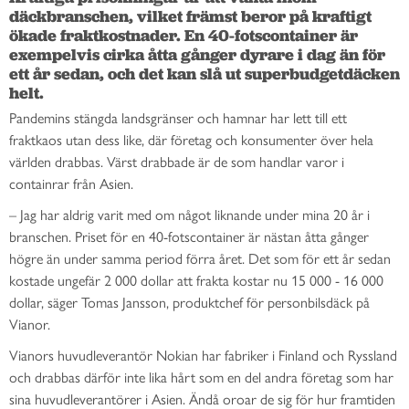
däckbranschen, vilket främst beror på kraftigt 
ökade fraktkostnader. En 40-fotscontainer är 
exempelvis cirka åtta gånger dyrare i dag än för 
ett år sedan, och det kan slå ut superbudgetdäcken 
helt. 
Pandemins stängda landsgränser och hamnar har lett till ett
fraktkaos utan dess like, där företag och konsumenter över hela
världen drabbas. Värst drabbade är de som handlar varor i
containrar från Asien.
– Jag har aldrig varit med om något liknande under mina 20 år i
branschen. Priset för en 40-fotscontainer är nästan åtta gånger
högre än under samma period förra året. Det som för ett år sedan
kostade ungefär 2 000 dollar att frakta kostar nu 15 000 - 16 000
dollar, säger Tomas Jansson, produktchef för personbilsdäck på
Vianor.
Vianors huvudleverantör Nokian har fabriker i Finland och Ryssland
och drabbas därför inte lika hårt som en del andra företag som har
sina huvudleverantörer i Asien. Ändå oroar de sig för hur framtiden