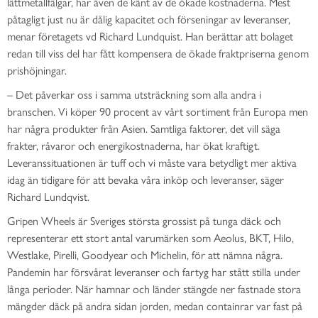
lättmetallfälgar, har även de känt av de ökade kostnaderna. Mest
påtagligt just nu är dålig kapacitet och förseningar av leveranser,
menar företagets vd Richard Lundquist. Han berättar att bolaget
redan till viss del har fått kompensera de ökade fraktpriserna genom
prishöjningar.
– Det påverkar oss i samma utsträckning som alla andra i
branschen. Vi köper 90 procent av vårt sortiment från Europa men
har några produkter från Asien. Samtliga faktorer, det vill säga
frakter, råvaror och energikostnaderna, har ökat kraftigt.
Leveranssituationen är tuff och vi måste vara betydligt mer aktiva
idag än tidigare för att bevaka våra inköp och leveranser, säger
Richard Lundqvist.
Gripen Wheels är Sveriges största grossist på tunga däck och
representerar ett stort antal varumärken som Aeolus, BKT, Hilo,
Westlake, Pirelli, Goodyear och Michelin, för att nämna några.
Pandemin har försvårat leveranser och fartyg har stått stilla under
långa perioder. När hamnar och länder stängde ner fastnade stora
mängder däck på andra sidan jorden, medan containrar var fast på