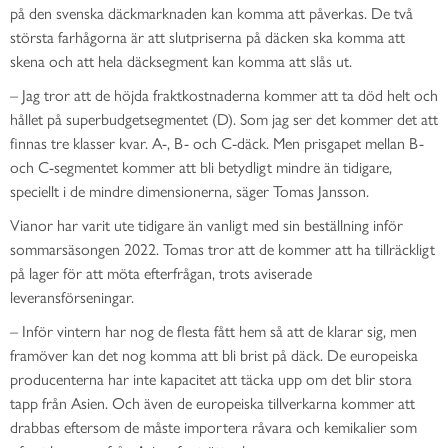
på den svenska däckmarknaden kan komma att påverkas. De två
största farhågorna är att slutpriserna på däcken ska komma att
skena och att hela däcksegment kan komma att slås ut.
– Jag tror att de höjda fraktkostnaderna kommer att ta död helt och
hållet på superbudgetsegmentet (D). Som jag ser det kommer det att
finnas tre klasser kvar. A-, B- och C-däck. Men prisgapet mellan B-
och C-segmentet kommer att bli betydligt mindre än tidigare,
speciellt i de mindre dimensionerna, säger Tomas Jansson.
Vianor har varit ute tidigare än vanligt med sin beställning inför
sommarsäsongen 2022. Tomas tror att de kommer att ha tillräckligt
på lager för att möta efterfrågan, trots aviserade
leveransförseningar.
– Inför vintern har nog de flesta fått hem så att de klarar sig, men
framöver kan det nog komma att bli brist på däck. De europeiska
producenterna har inte kapacitet att täcka upp om det blir stora
tapp från Asien. Och även de europeiska tillverkarna kommer att
drabbas eftersom de måste importera råvara och kemikalier som