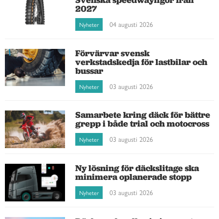
2027
04 augusti 2026
Nyheter
Förvärvar svensk
verkstadskedja för lastbilar och
bussar
03 augusti 2026
Nyheter
Samarbete kring däck för bättre
grepp i både trial och motocross
03 augusti 2026
Nyheter
Ny lösning för däckslitage ska
minimera oplanerade stopp
03 augusti 2026
Nyheter