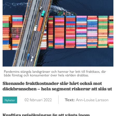
Pandemins stängda landsgränser och hamnar har lett till fraktkaos, där
både företag och konsumenter över hela världen drabbas.
Skenande fraktkostnader slår hårt också mot
däckbranschen – hela segment riskerar att slås ut
02 februari 2022
Text:
Ann-Louise Larsson
Nyheter
Kraftiga prisökningar är att vänta inom 