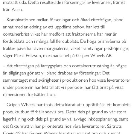
motsatt sida. Detta resulterade i förseningar av leveranser, främst
från Asien.
– Kombinationen mellan förseningar och ökad efterfrågan, bland
annat med anledning av ett uppdämt behov, har lett till
containerbrist vilket har medfört att fraktpriserna har mer än
fördubblats och i många fall flerdubblats. De höga prisnivåerna på
frakter påverkar även marginalerna, vilket framtvingar prishöjningar,
säger Maria Fritzson, marknadschef på Gripen Wheels AB.
– Att efterfrågan på fartygsplats och containerutrustning är högre
än tillgången gör att vi ibland drabbas av förseningar. Det
sammantaget med svårigheter i produktionen hos vissa leverantörer
under pandemin har lett till att vi i perioder har fått brist på vissa
dimensioner, fortsätter hon.
– Gripen Wheels har trots detta klarat att upprätthålla ett komplett
produktutbud förhållandevis bra. Detta dels på grund av vår stora
lagerhållning och dels på grund av väl avvägd inköpsplanering, samt
det faktum att vi har prioriterats hos våra leverantörer. Så trots
Covid-19 har Gripen Wheels klarat sig mycket bra och kunnat