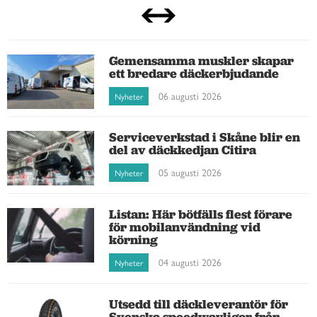
Gemensamma muskler skapar
ett bredare däckerbjudande
06 augusti 2026
Nyheter
Serviceverkstad i Skåne blir en
del av däckkedjan Citira
05 augusti 2026
Nyheter
Listan: Här bötfälls flest förare
för mobilanvändning vid
körning
04 augusti 2026
Nyheter
Utsedd till däckleverantör för
Svenska speedwayligor från