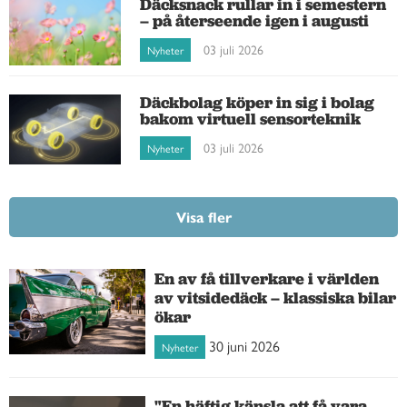
Däcksnack rullar in i semestern
– på återseende igen i augusti
03 juli 2026
Nyheter
Däckbolag köper in sig i bolag
bakom virtuell sensorteknik
03 juli 2026
Nyheter
Visa fler
En av få tillverkare i världen
av vitsidedäck – klassiska bilar
ökar
30 juni 2026
Nyheter
"En häftig känsla att få vara