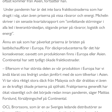
oftast kommer från Asien, fortsätter han.
Under pandemin har är det inte bara fraktkostnaderna som har
dragit i väg, utan även priserna på vissa råvaror och energi. Michelin
skriver i sin senaste kvartalsrapport om ”omfattande störningar i
alla led i leverantörskedjan, stigande priser på råvaror, logistik och
energi”.
Ännu en sak som har påverkat priserna är bristen på
lastbilschaufförer i Europa. För däckproducenterna får det här
konsekvenser, oavsett om produktionen finns i Europa eller Asien.
Continental har sett tydligt ökade fraktkostnader.
– Eftersom vi har största delen av vår produktion i Europa har vi
ändå klarat oss lindrigt undan jämfört med de som tillverkar i Asien.
Vi tar våra riktigt stora däck från Malaysia och där drabbas vi även
av de kraftigt ökade priserna på sjöfrakt. Fraktpriserna generellt har
ökat väsentligt och det började redan innan pandemin, säger Mattias
Forslund, försäljningschef på Continental.
OCL Brorssons, som är en av Sveriges ledande distributörer av