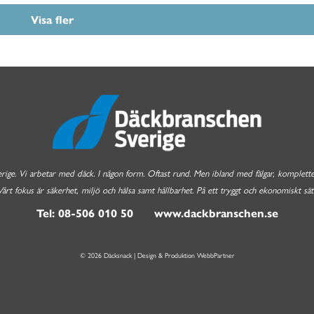
Visa fler
e. Vi arbetar med däck. I någon form. Oftast rund. Men ibland med fälgar, komplettera
Vårt fokus är säkerhet, miljö och hälsa samt hållbarhet. På ett tryggt och ekonomiskt sätt
Tel: 08-506 010 50 www.dackbranschen.se
© 2026 Däcksnack | Design & Produktion
WebbPartner