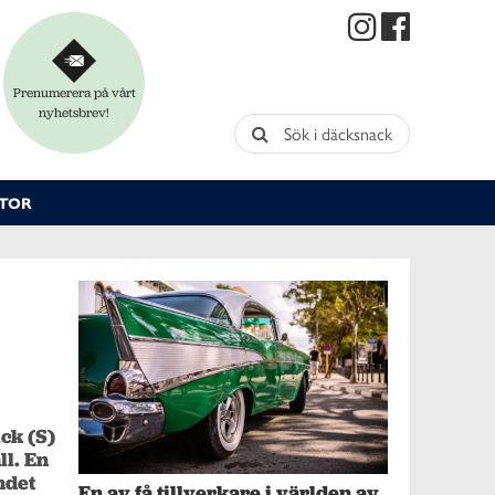
Prenumerera på vårt
nyhetsbrev!
Sök i däcksnack
TOR
k (S) 
l. En 
det 
En av få tillverkare i världen av