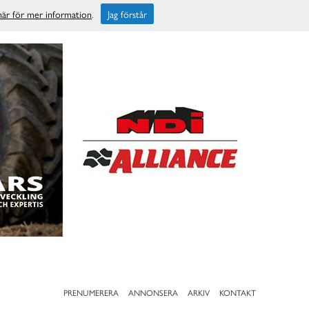
 här för mer information
.
Jag förstår
PRENUMERERA
ANNONSERA
ARKIV
KONTAKT