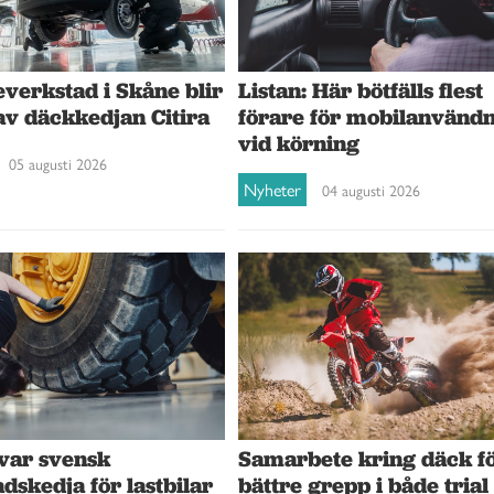
verkstad i Skåne blir
Listan: Här bötfälls flest
av däckkedjan Citira
förare för mobilanvänd
vid körning
05 augusti 2026
Nyheter
04 augusti 2026
var svensk
Samarbete kring däck f
dskedja för lastbilar
bättre grepp i både trial