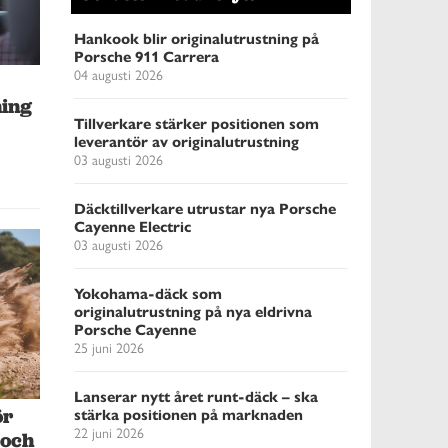
Hankook blir originalutrustning på
Porsche 911 Carrera
04 augusti 2026
ning
Tillverkare stärker positionen som
leverantör av originalutrustning
03 augusti 2026
Däcktillverkare utrustar nya Porsche
Cayenne Electric
03 augusti 2026
Yokohama-däck som
originalutrustning på nya eldrivna
Porsche Cayenne
25 juni 2026
Lanserar nytt året runt-däck – ska
stärka positionen på marknaden
ör
22 juni 2026
 och