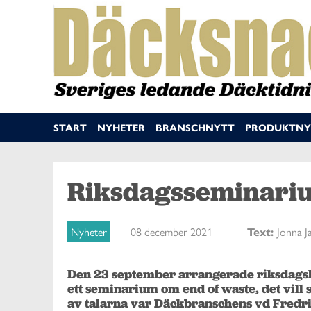
START
NYHETER
BRANSCHNYTT
PRODUKTNY
Riksdagsseminariu
Nyheter
08 december 2021
Text:
Jonna J
Den 23 september arrangerade riksdagsl
ett seminarium om end of waste, det vill s
av talarna var Däckbranschens vd Fredri