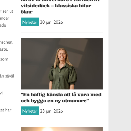
vitsidedäck – klassiska bilar
r ser ut
ökar
 under
Nyheter
30 juni 2026
rade
anschen.
aste.
r som
ån såväl
vi
"En häftig känsla att få vara med
och bygga en ny utmanare"
ket har
Nyheter
23 juni 2026