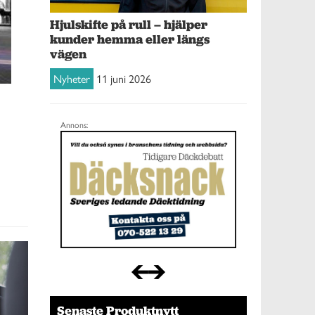
Hjulskifte på rull – hjälper
kunder hemma eller längs
vägen
Nyheter
11 juni 2026
Annons:
Senaste Produktnytt