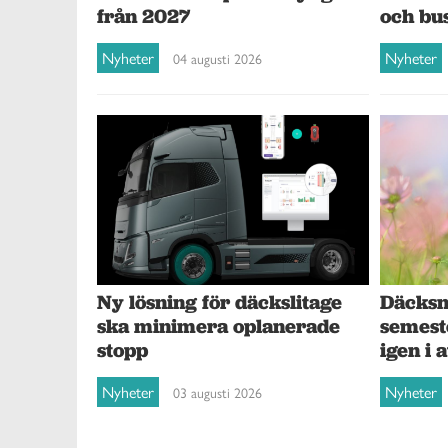
och bu
från 2027
Nyheter
Nyheter
04 augusti 2026
Ny lösning för däckslitage
Däcksna
ska minimera oplanerade
semest
stopp
igen i 
Nyheter
Nyheter
03 augusti 2026