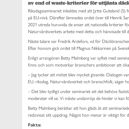
av end of waste-kriterier för uttjänta däc
Riksdagsseminariet inleddes med att Jytte Guteland (S) 
på EU-nivå. Därefter lämnades ordet över till Henrik Sa
2021 utreda huruvida de anser att nationella kriterier fö
Naturvårdsverkets arbete med detta och hänvisade till de
Näste talare var Fredrik Ardefors, vd för Däckbranschen
Efter honom gick ordet till Magnus Nikkarinen på Svens
Enligt arrangören Betty Malmberg var syftet med semin
finns och som motverkar branschers ambitioner att öka
– Jag tycker att mötet blev mycket givande. Dialogen var
EU, riksdag, Naturvårdsverket och branschfolk, säger ho
– Det blev tydligt under seminariet att det behövs faststä
moderater vill se. Vi måste undanröja de hinder vi kan f
Betty Malmberg berättar att hon gläds åt att seminaried
redovisat sitt uppdrag. Något hon menar är viktigt för 
Fakta: