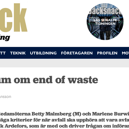
LÄS SENASTE
TIDNINGEN
TT
TEKNIK
UTBILDNING
FÖRETAGAREN
PROFILEN
MO
m om end of waste
ansson
edamöterna Betty Malmberg (M) och Marlene Burwic
äga kriterier för när avfall ska upphöra att vara avfal
k Ardefors, som är med och driver frågan om införan