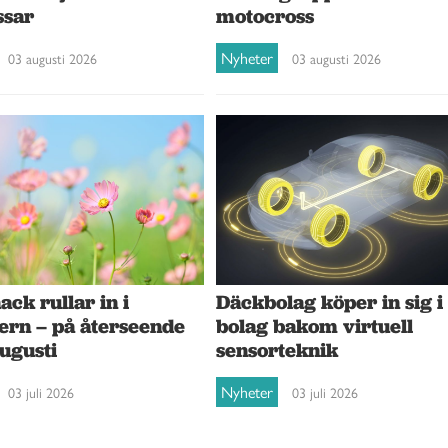
ssar
motocross
Nyheter
03 augusti 2026
03 augusti 2026
ck rullar in i
Däckbolag köper in sig i
ern – på återseende
bolag bakom virtuell
augusti
sensorteknik
Nyheter
03 juli 2026
03 juli 2026