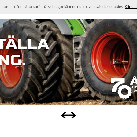
enom att fortsätta surfa på sidan godkänner du att vi använder cookies.
Klicka