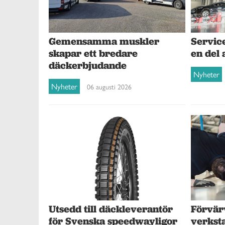
Gemensamma muskler
Service
skapar ett bredare
en del 
däckerbjudande
Nyheter
Nyheter
06 augusti 2026
Förvär
Utsedd till däckleverantör
verksta
för Svenska speedwayligor