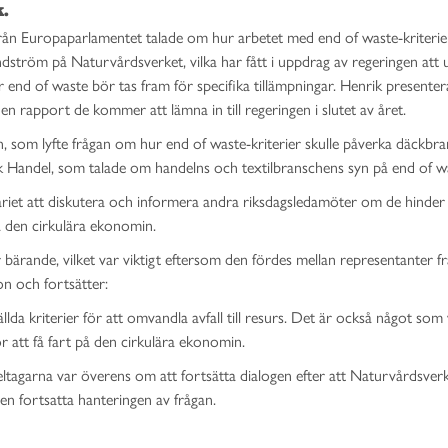
k.
från Europaparlamentet talade om hur arbetet med end of waste-kriterie
ndström på Naturvårdsverket, vilka har fått i uppdrag av regeringen att
r end of waste bör tas fram för specifika tillämpningar. Henrik presente
n rapport de kommer att lämna in till regeringen i slutet av året.
, som lyfte frågan om hur end of waste-kriterier skulle påverka däckbr
k Handel, som talade om handelns och textilbranschens syn på end of w
ariet att diskutera och informera andra riksdagsledamöter om de hinde
 den cirkulära ekonomin.
 bärande, vilket var viktigt eftersom den fördes mellan representanter fr
n och fortsätter:
llda kriterier för att omvandla avfall till resurs. Det är också något som 
ör att få fart på den cirkulära ekonomin.
eltagarna var överens om att fortsätta dialogen efter att Naturvårdsver
den fortsatta hanteringen av frågan.