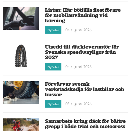
Listan: Här bötfälls flest förare
för mobilanvändning vid
körning
04 augusti 2026
Nyheter
Utsedd till däckleverantör för
Svenska speedwayligor från
2027
04 augusti 2026
Nyheter
Förvärvar svensk
verkstadskedja för lastbilar och
bussar
03 augusti 2026
Nyheter
Samarbete kring däck för bättre
grepp i både trial och motocross