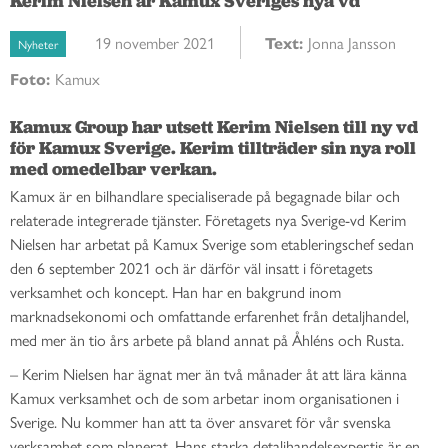
Kerim Nielsen är Kamux Sveriges nya vd
19 november 2021
Text:
Jonna Jansson
Nyheter
Foto:
Kamux
Kamux Group har utsett Kerim Nielsen till ny vd 
för Kamux Sverige. Kerim tillträder sin nya roll 
med omedelbar verkan. 
Kamux är en bilhandlare specialiserade på begagnade bilar och
relaterade integrerade tjänster. Företagets nya Sverige-vd Kerim
Nielsen har arbetat på Kamux Sverige som etableringschef sedan
den 6 september 2021 och är därför väl insatt i företagets
verksamhet och koncept. Han har en bakgrund inom
marknadsekonomi och omfattande erfarenhet från detaljhandel,
med mer än tio års arbete på bland annat på Åhléns och Rusta.
– Kerim Nielsen har ägnat mer än två månader åt att lära känna
Kamux verksamhet och de som arbetar inom organisationen i
Sverige. Nu kommer han att ta över ansvaret för vår svenska
verksamhet som planerat. Hans starka detaljhandelsexpertis är en