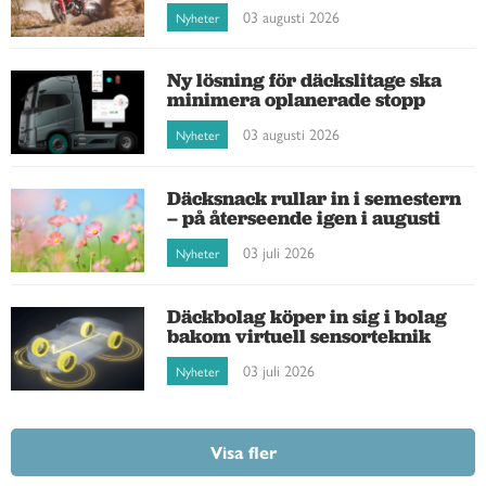
03 augusti 2026
Nyheter
Ny lösning för däckslitage ska
minimera oplanerade stopp
03 augusti 2026
Nyheter
Däcksnack rullar in i semestern
– på återseende igen i augusti
03 juli 2026
Nyheter
Däckbolag köper in sig i bolag
bakom virtuell sensorteknik
03 juli 2026
Nyheter
Visa fler