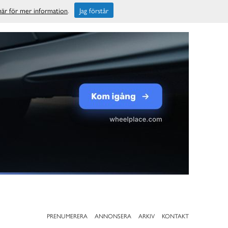
 här för mer information
.
Jag förstår
PRENUMERERA
ANNONSERA
ARKIV
KONTAKT