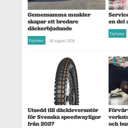
Gemensamma muskler
Service
skapar ett bredare
en del 
däckerbjudande
Nyheter
Nyheter
06 augusti 2026
Förvär
Utsedd till däckleverantör
verksta
för Svenska speedwayligor
och bu
från 2027