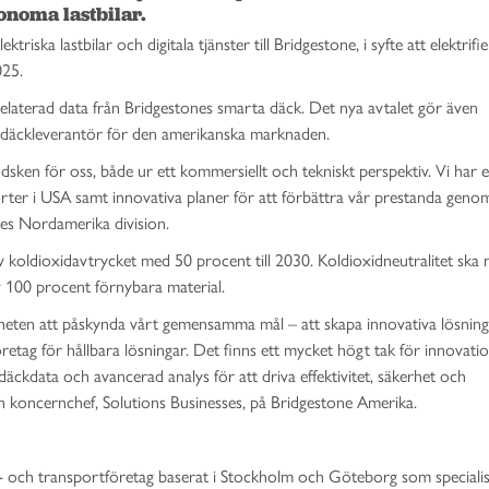
onoma lastbilar. 
iska lastbilar och digitala tjänster till Bridgestone, i syfte att elektrifi
025.
relaterad data från Bridgestones smarta däck. Det nya avtalet gör även
va däckleverantör för den amerikanska marknaden.
ken för oss, både ur ett kommersiellt och tekniskt perspektiv. Vi har 
rter i USA samt innovativa planer för att förbättra vår prestanda geno
des Nordamerika division.
 koldioxidavtrycket med 50 procent till 2030. Koldioxidneutralitet ska 
v 100 procent förnybara material.
gheten att påskynda vårt gemensamma mål – att skapa innovativa lösning
företag för hållbara lösningar. Det finns ett mycket högt tak för innovat
däckdata och avancerad analys för att driva effektivitet, säkerhet och
och koncernchef, Solutions Businesses, på Bridgestone Amerika.
- och transportföretag baserat i Stockholm och Göteborg som specialis