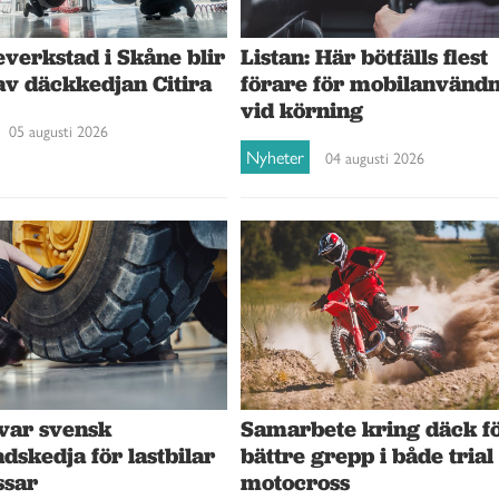
verkstad i Skåne blir
Listan: Här bötfälls flest
av däckkedjan Citira
förare för mobilanvänd
vid körning
05 augusti 2026
Nyheter
04 augusti 2026
var svensk
Samarbete kring däck f
dskedja för lastbilar
bättre grepp i både trial
ssar
motocross