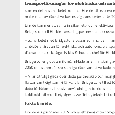
transportlösningar för elektriska och aut
Som en del av samarbetet kommer Einride att leverera elektr
majoriteten av däcktillverkarens vägtransporter till år 2
Einride kommer att samla in säkerhets- och effektivitets
Bridgestone till Einrides lanseringspartner och exklusi
– Samarbetet med Bridgestone passar som handen i hands
ambitiös affärsplan för elektriska och autonoma transpo
däcksensorteknik, säger Niklas Reinedahl, chef för Einri
Bridgestones globala miljömål inkluderar en minskning av
2050 och samma år ska samtliga däck vara tillverkade a
– Vi är otroligt glada över detta partnerskap och möjli
flottor samtidigt som vi förvandlar Bridgestone till ett 
detta förhållande, inklusive användning av fordons- och 
koldioxidsnål mobilitet, säger Nizar Trigui, teknikchef 
Fakta Einride:
Einride AB grundades 2016 och är ett svenskt teknologi