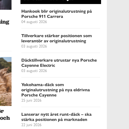
Hankook blir originalutrustning på
Porsche 911 Carrera
ning
04 augusti 2026
Tillverkare stärker positionen som
leverantör av originalutrustning
03 augusti 2026
Däcktillverkare utrustar nya Porsche
Cayenne Electric
03 augusti 2026
Yokohama-däck som
originalutrustning på nya eldrivna
Porsche Cayenne
25 juni 2026
ör
Lanserar nytt året runt-däck – ska
 och
stärka positionen på marknaden
22 juni 2026