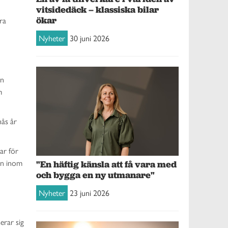
vitsidedäck – klassiska bilar
ökar
era
Nyheter
30 juni 2026
en
m
nås år
ar för
ion inom
"En häftig känsla att få vara med
och bygga en ny utmanare"
Nyheter
23 juni 2026
erar sig