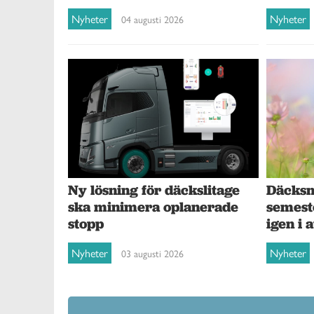
Nyheter
Nyheter
04 augusti 2026
Ny lösning för däckslitage
Däcksna
ska minimera oplanerade
semest
stopp
igen i 
Nyheter
Nyheter
03 augusti 2026