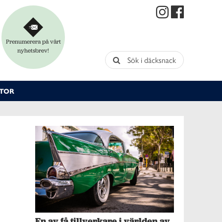
Prenumerera på vårt
nyhetsbrev!
Sök i däcksnack
TOR
En av få tillverkare i världen av