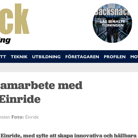
LÄS SENASTE
TIDNINGEN
TT
TEKNIK
UTBILDNING
FÖRETAGAREN
PROFILEN
MO
 samarbete med
Einride
msten
Foto:
Einride
Einride, med syfte att skapa innovativa och hållbara 