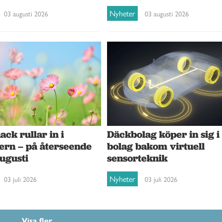
Nyheter
03 augusti 2026
03 augusti 2026
ck rullar in i
Däckbolag köper in sig i
ern – på återseende
bolag bakom virtuell
augusti
sensorteknik
Nyheter
03 juli 2026
03 juli 2026
Visa fler