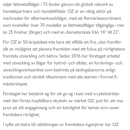
säljer lättmetallfälgar i 72 länder genom ett globalt nätverk av
handelspartners och handelsfilialer. OZ är en viktig aktör på
marknaden för eftermarknadsfälgar, med ett flermärkessortiment
som innehåller över 70 modeller av lättmetallfälgar tillgängliga i mer
än 25 finishar (färger) och med en diameterskala från 14” till 22”.
För OZ är 50-årsjubileet inte bara ett tillfälle att fira, utan framför
allt en möjlighet att planera framtiden med ett fokus på rörlighetens
framtida utveckling och behov. Sedan 2016 har företaget arbetat
med utveckling av fälgar för hybrid- och elbilar, en forsknings- och
utvecklingsverksamhet som bedrivits på tävlingsbanorna enligt
traditionen och särskilt tillsammans med alla teamen i Formel E-
mästerskapet.
Företaget har bestämt sig för att ge sig i kast med e-cykelvärlden
med den första hopfällbara elcykeln av märket OZ, just för att visa
prov på sitt engagemang och sin känslighet för teman som avser
framtidens rörlighet.
I syfte att bidra till utbildningen av framtidens ingenjörer har OZ