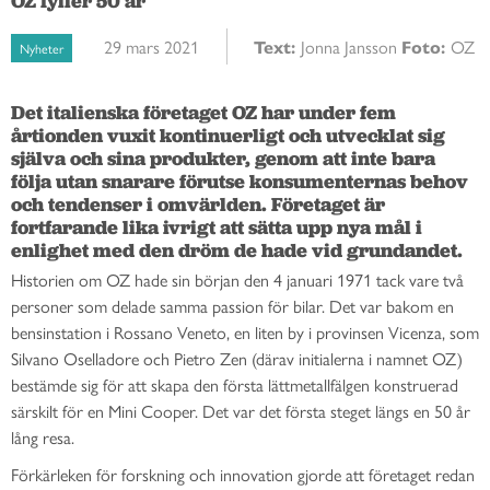
OZ fyller 50 år
29 mars 2021
Text:
Jonna Jansson
Foto:
OZ
Nyheter
Det italienska företaget OZ har under fem 
årtionden vuxit kontinuerligt och utvecklat sig 
själva och sina produkter, genom att inte bara 
följa utan snarare förutse konsumenternas behov 
och tendenser i omvärlden. Företaget är 
fortfarande lika ivrigt att sätta upp nya mål i 
enlighet med den dröm de hade vid grundandet. 
Historien om OZ hade sin början den 4 januari 1971 tack vare två
personer som delade samma passion för bilar. Det var bakom en
bensinstation i Rossano Veneto, en liten by i provinsen Vicenza, som
Silvano Oselladore och Pietro Zen (därav initialerna i namnet OZ)
bestämde sig för att skapa den första lättmetallfälgen konstruerad
särskilt för en Mini Cooper.
Det var det första steget längs en 50 år
lång resa.
Förkärleken för forskning och innovation gjorde att företaget redan