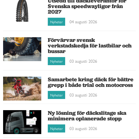
Utsedd till däckleverantör för
Svenska speedwayligor från
2027
04 augusti 2026
Nyheter
Förvärvar svensk
verkstadskedja för lastbilar och
bussar
03 augusti 2026
Nyheter
Samarbete kring däck för bättre
grepp i både trial och motocross
03 augusti 2026
Nyheter
Ny lösning för däckslitage ska
minimera oplanerade stopp
03 augusti 2026
Nyheter