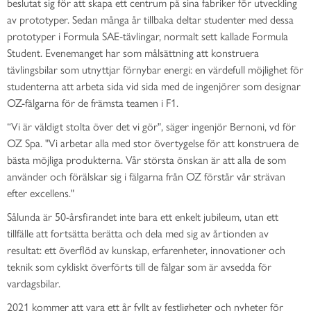
beslutat sig för att skapa ett centrum på sina fabriker för utveckling
av prototyper. Sedan många år tillbaka deltar studenter med dessa
prototyper i Formula SAE-tävlingar, normalt sett kallade Formula
Student. Evenemanget har som målsättning att konstruera
tävlingsbilar som utnyttjar förnybar energi: en värdefull möjlighet för
studenterna att arbeta sida vid sida med de ingenjörer som designar
OZ-fälgarna för de främsta teamen i F1.
“
Vi är väldigt stolta över det vi gör",
säger ingenjör Bernoni, vd för
OZ Spa. "V
i arbetar alla med stor övertygelse för att konstruera de
bästa möjliga produkterna. Vår största önskan är att alla de som
använder och förälskar sig i fälgarna från OZ förstår vår strävan
efter excellens
."
Sålunda är 50-årsfirandet inte bara ett enkelt jubileum, utan ett
tillfälle att fortsätta berätta och dela med sig av årtionden av
resultat: ett överflöd av kunskap, erfarenheter, innovationer och
teknik som cykliskt överförts till de fälgar som är avsedda för
vardagsbilar.
2021 kommer att vara ett år fyllt av festligheter och nyheter för