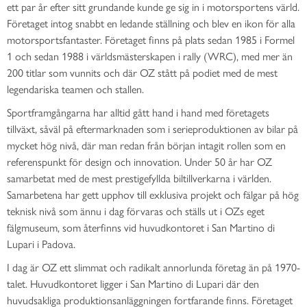
ett par år efter sitt grundande kunde ge sig in i motorsportens värld.
Företaget intog snabbt en ledande ställning och blev en ikon för alla
motorsportsfantaster. Företaget finns på plats sedan 1985 i Formel
1 och sedan 1988 i världsmästerskapen i rally (WRC), med mer än
200 titlar som vunnits och där OZ stått på podiet med de mest
legendariska teamen och stallen.
Sportframgångarna har alltid gått hand i hand med företagets
tillväxt, såväl på eftermarknaden som i serieproduktionen av bilar på
mycket hög nivå, där man redan från början intagit rollen som en
referenspunkt för design och innovation. Under 50 år har OZ
samarbetat med de mest prestigefyllda biltillverkarna i världen.
Samarbetena har gett upphov till exklusiva projekt och fälgar på hög
teknisk nivå som ännu i dag förvaras och ställs ut i OZs eget
fälgmuseum, som återfinns vid huvudkontoret i San Martino di
Lupari i Padova.
I dag är OZ ett slimmat och radikalt annorlunda företag än på 1970-
talet. Huvudkontoret ligger i San Martino di Lupari där den
huvudsakliga
produktionsanläggningen fortfarande finns. Företaget