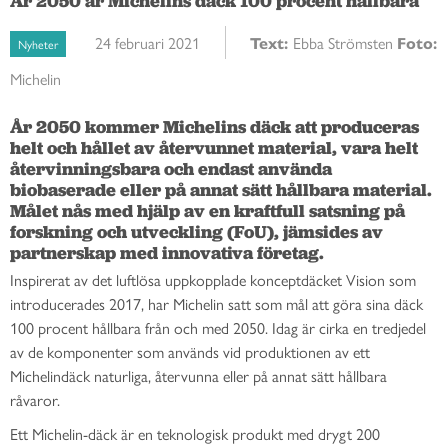
År 2050 är Michelins däck 100 procent hållbara
24 februari 2021
Text:
Ebba Strömsten
Foto:
Nyheter
Michelin
År 2050 kommer Michelins däck att produceras 
helt och hållet av återvunnet material, vara helt 
återvinningsbara och endast använda 
biobaserade eller på annat sätt hållbara material. 
Målet nås med hjälp av en kraftfull satsning på 
forskning och utveckling (FoU), jämsides av 
partnerskap med innovativa företag.
Inspirerat av det luftlösa uppkopplade konceptdäcket Vision
som
introducerades 2017, har Michelin satt som mål att göra sina däck
100 procent hållbara från och med 2050. Idag är cirka en tredjedel
av de komponenter som används vid produktionen av ett
Michelindäck naturliga, återvunna eller på annat sätt hållbara
råvaror.
Ett Michelin-däck är en teknologisk produkt med drygt 200