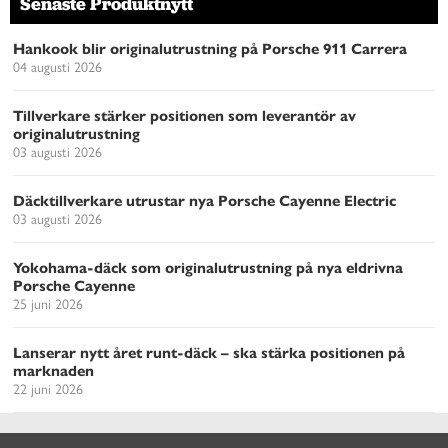
Senaste Produktnytt
Hankook blir originalutrustning på Porsche 911 Carrera
04 augusti 2026
Tillverkare stärker positionen som leverantör av
originalutrustning
03 augusti 2026
Däcktillverkare utrustar nya Porsche Cayenne Electric
03 augusti 2026
Yokohama-däck som originalutrustning på nya eldrivna
Porsche Cayenne
25 juni 2026
Lanserar nytt året runt-däck – ska stärka positionen på
marknaden
22 juni 2026