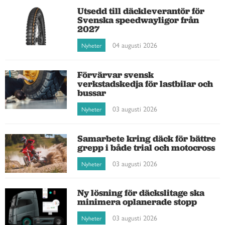
Utsedd till däckleverantör för
Svenska speedwayligor från
2027
04 augusti 2026
Nyheter
Förvärvar svensk
verkstadskedja för lastbilar och
bussar
03 augusti 2026
Nyheter
Samarbete kring däck för bättre
grepp i både trial och motocross
03 augusti 2026
Nyheter
Ny lösning för däckslitage ska
minimera oplanerade stopp
03 augusti 2026
Nyheter