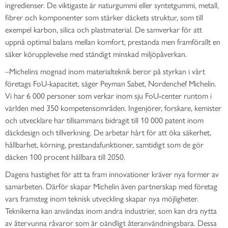
ingredienser. De viktigaste är naturgummi eller syntetgummi, metall,
fibrer och komponenter som stärker däckets struktur, som till
exempel karbon, silica och plastmaterial. De samverkar för att
uppnå optimal balans mellan komfort, prestanda men framförallt en
säker körupplevelse med ständigt minskad miljöpåverkan.
–
Michelins mognad inom materialteknik beror på styrkan i vårt
företags FoU-kapacitet, säger Peyman Sabet, Nordenchef Michelin.
Vi har 6 000 personer som verkar inom sju FoU-center runtom i
världen med 350 kompetensområden. Ingenjörer, forskare, kemister
och utvecklare har tillsammans bidragit till 10 000 patent inom
däckdesign och tillverkning. De arbetar hårt för att öka säkerhet,
hållbarhet, körning, prestandafunktioner, samtidigt som de gör
däcken 100 procent hållbara till 2050.
Dagens hastighet för att ta fram innovationer kräver nya former av
samarbeten. Därför skapar Michelin även partnerskap med företag
vars framsteg inom teknisk utveckling skapar nya möjligheter.
Teknikerna kan användas inom andra industrier, som kan dra nytta
av återvunna råvaror som är oändligt återanvändningsbara. Dessa