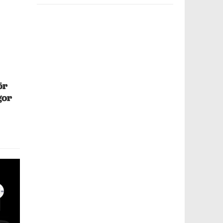
ör
gor