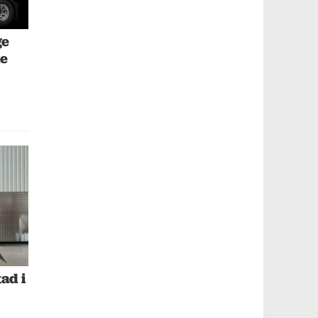
ge
de
ad i