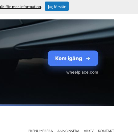
 här för mer information
.
Jag förstår
PRENUMERERA
ANNONSERA
ARKIV
KONTAKT