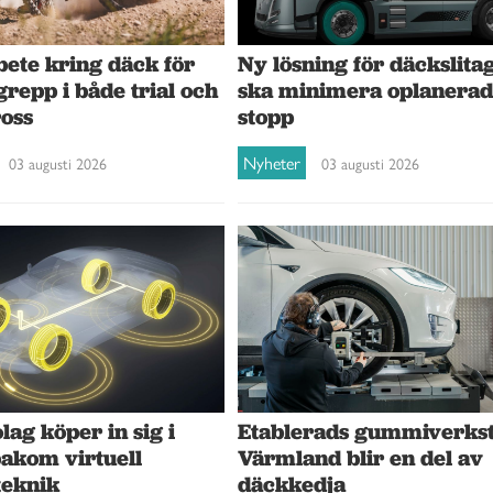
Ny lösning för däckslita
ete kring däck för
ska minimera oplanera
grepp i både trial och
stopp
oss
Nyheter
03 augusti 2026
03 augusti 2026
ag köper in sig i
Etablerads gummiverkst
bakom virtuell
Värmland blir en del av
teknik
däckkedja