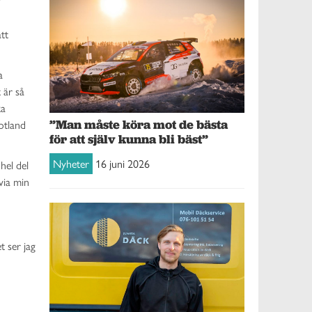
tt
a
 är så
ka
”Man måste köra mot de bästa
otland
för att själv kunna bli bäst”
Nyheter
16 juni 2026
hel del
via min
t ser jag