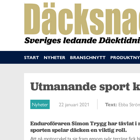
START
NYHETER
BRANSCHNYTT
PRODUKTNY
Utmanande sport kr
Nyheter
22 januari 2021
Text:
Ebba Strö
Enduroföraren Simon Trygg har tävlat i n
sporten spelar däcken en viktig roll.  
Att på motorcykel ta sig fram genom svår terräng fick h