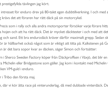
prestigefyllda tävlingen jag kört.
tresset för enduro drev på 80-talet egen dubbtillverkning. I och med a
 krävs det att föraren har rätt däck på sin motorcykel.
Precis som i rally och alla andra motorsporter försöker varje förare hitt
ska hojen och att ha rätt däck. Det är mycket däcktester i och med att det
ng och sand. Ett bra endurodäck kräver därför maximalt grepp. Sedan s
ör är hållbarhet också något som är viktigt att titta på. Kalkstenen på G
an är det bara sopor kvar av däcken, säger Simon och fortsätter:
m i Sherco Sweden Factory köper från Däckproffsen i Växjö, det blir en 
ra Michelin eller Bridgestone som gäller. Jag kom i kontakt med Michelin 
cken VM-guld i enduro.
 Tribo den första maj.
, där vi kör åtta race på vinterunderlag, då med dubbade vinterdäck. De