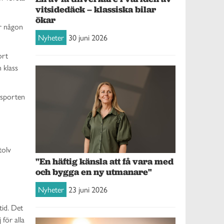
vitsidedäck – klassiska bilar
ökar
er någon
Nyheter
30 juni 2026
ort
 klass
 sporten
tolv
"En häftig känsla att få vara med
och bygga en ny utmanare"
Nyheter
23 juni 2026
tid. Det
för alla