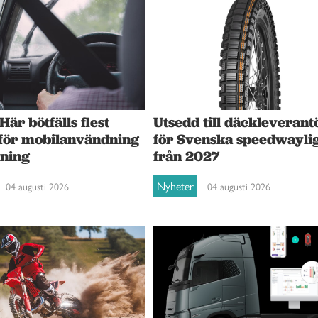
 Här bötfälls flest
Utsedd till däckleverant
 för mobilanvändning
för Svenska speedwayli
rning
från 2027
Nyheter
04 augusti 2026
04 augusti 2026