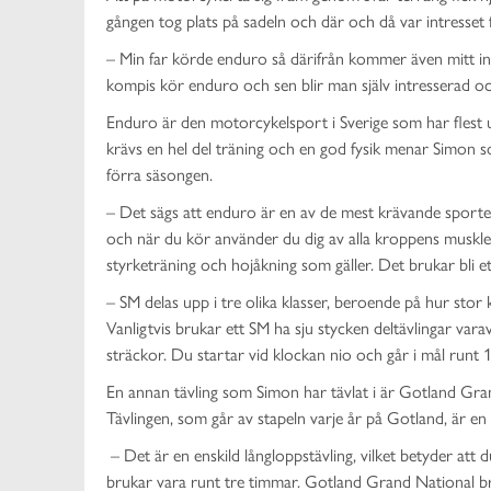
gången tog plats på sadeln och där och då var intresset
– Min far körde enduro så därifrån kommer även mitt int
kompis kör enduro och sen blir man själv intresserad och 
Enduro är den motorcykelsport i Sverige som har flest u
krävs en hel del träning och en god fysik menar Simon som
förra säsongen.
– Det sägs att enduro är en av de mest krävande sporte
och när du kör använder du dig av alla kroppens muskler. 
styrketräning och hojåkning som gäller. Det brukar bli e
– SM delas upp i tre olika klasser, beroende på hur sto
Vanligtvis brukar ett SM ha sju stycken deltävlingar vara
sträckor. Du startar vid klockan nio och går i mål runt
En annan tävling som Simon har tävlat i är Gotland Gran
Tävlingen, som går av stapeln varje år på Gotland, är en
– Det är en enskild långloppstävling, vilket betyder att
brukar vara runt tre timmar. Gotland Grand National bru