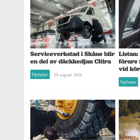
Serviceverkstad i Skåne blir
Listan:
en del av däckkedjan Citira
förare
vid kö
Nyheter
05 augusti 2026
Nyheter