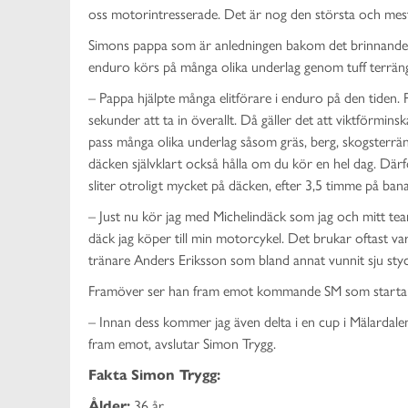
oss motorintresserade. Det är nog den största och mest 
Simons pappa som är anledningen bakom det brinnande in
enduro körs på många olika underlag genom tuff terräng
– Pappa hjälpte många elitförare i enduro på den tiden. 
sekunder att ta in överallt. Då gäller det att viktförmin
pass många olika underlag såsom gräs, berg, skogsterrä
däcken självklart också hålla om du kör en hel dag. Därf
sliter otroligt mycket på däcken, efter 3,5 timme på ban
– Just nu kör jag med Michelindäck som jag och mitt tea
däck jag köper till min motorcykel. Det brukar oftast va
tränare Anders Eriksson som bland annat vunnit sju sty
Framöver ser han fram emot kommande SM som startar i
– Innan dess kommer jag även delta i en cup i Mälardalen
fram emot, avslutar Simon Trygg.
Fakta Simon Trygg:
Ålder:
36 år