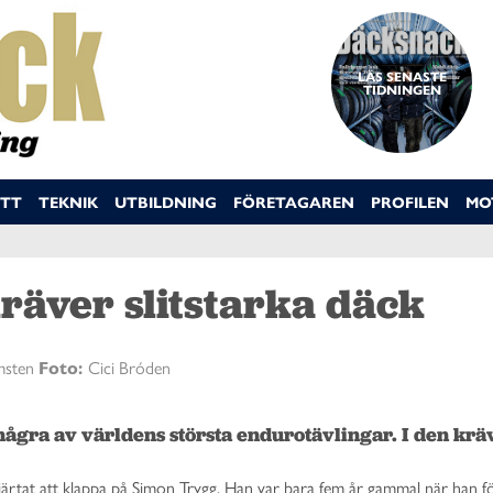
LÄS SENASTE
TIDNINGEN
TT
TEKNIK
UTBILDNING
FÖRETAGAREN
PROFILEN
MO
äver slitstarka däck
msten
Foto:
Cici Bróden
ågra av världens största endurotävlingar. I den krä
järtat att klappa på Simon Trygg. Han var bara fem år gammal när han fö