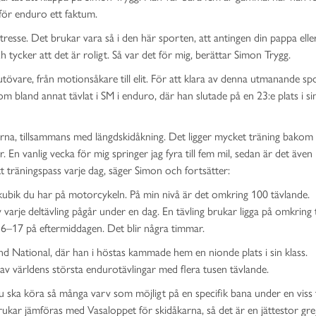
 för enduro ett faktum.
resse. Det brukar vara så i den här sporten, att antingen din pappa ell
tycker att det är roligt. Så var det för mig, berättar Simon Trygg.
tövare, från motionsåkare till elit. För att klara av denna utmanande sp
 bland annat tävlat i SM i enduro, där han slutade på en 23:e plats i sin
rna, tillsammans med längdskidåkning. Det ligger mycket träning bakom
En vanlig vecka för mig springer jag fyra till fem mil, sedan är det även
tt träningspass varje dag, säger Simon och fortsätter:
r kubik du har på motorcykeln. På min nivå är det omkring 100 tävlande.
v varje deltävling pågår under en dag. En tävling brukar ligga på omkring 
 16–17 på eftermiddagen. Det blir några timmar.
d National, där han i höstas kammade hem en nionde plats i sin klass.
 av världens största endurotävlingar med flera tusen tävlande.
 du ska köra så många varv som möjligt på en specifik bana under en viss 
kar jämföras med Vasaloppet för skidåkarna, så det är en jättestor grej 