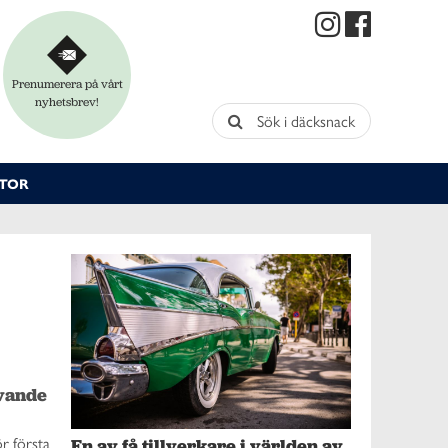
Prenumerera på vårt
nyhetsbrev!
Sök i däcksnack
TOR
vande 
r första
En av få tillverkare i världen av