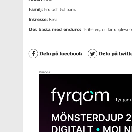
Familj:
Fru och två barn.
Intresse:
Resa
Det bästa med enduro:
”Friheten
,
du får uppleva 
Dela på facebook
Dela på twitt
Annons: