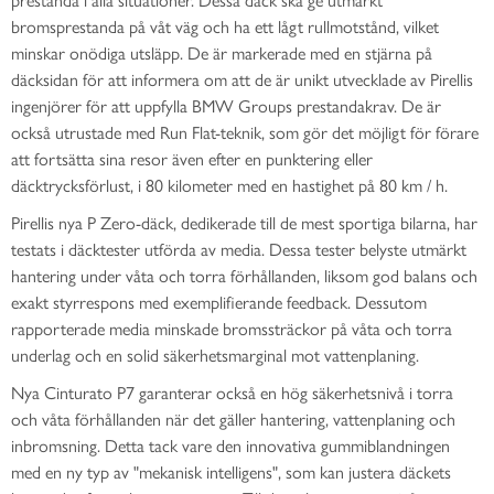
bromsprestanda på våt väg och ha ett lågt rullmotstånd, vilket
minskar onödiga utsläpp. De är markerade med en stjärna på
däcksidan för att informera om att de är unikt utvecklade av Pirellis
ingenjörer för att uppfylla BMW Groups prestandakrav. De är
också utrustade med Run Flat-teknik, som gör det möjligt för förare
att fortsätta sina resor även efter en punktering eller
däcktrycksförlust, i 80 kilometer med en hastighet på 80 km / h.
Pirellis nya P Zero-däck, dedikerade till de mest sportiga bilarna, har
testats i däcktester utförda av media. Dessa tester belyste utmärkt
hantering under våta och torra förhållanden, liksom god balans och
exakt styrrespons med exemplifierande feedback. Dessutom
rapporterade media minskade bromssträckor på våta och torra
underlag och en solid säkerhetsmarginal mot vattenplaning.
Nya Cinturato P7 garanterar också en hög säkerhetsnivå i torra
och våta förhållanden när det gäller hantering, vattenplaning och
inbromsning. Detta tack vare den innovativa gummiblandningen
med en ny typ av "mekanisk intelligens", som kan justera däckets