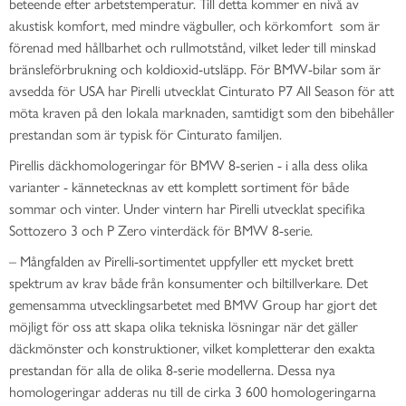
beteende efter arbetstemperatur.
Till detta kommer en nivå av
akustisk komfort, med mindre vägbuller, och körkomfort som är
förenad med hållbarhet och rullmotstånd, vilket leder till minskad
bränsleförbrukning och koldioxid-utsläpp. För BMW-bilar som är
avsedda för USA har Pirelli utvecklat Cinturato P7 All Season för att
möta kraven på den lokala marknaden, samtidigt som den bibehåller
prestandan som är typisk för Cinturato familjen.
Pirellis däckhomologeringar för BMW 8-serien - i alla dess olika
varianter - kännetecknas av ett komplett sortiment för både
sommar och vinter. Under vintern har Pirelli utvecklat specifika
Sottozero 3 och P Zero vinterdäck för BMW 8-serie.
– Mångfalden av Pirelli-sortimentet uppfyller ett mycket brett
spektrum av krav både från konsumenter och biltillverkare. Det
gemensamma utvecklingsarbetet med BMW Group har gjort det
möjligt för oss att skapa olika tekniska lösningar när det gäller
däckmönster och konstruktioner, vilket kompletterar den exakta
prestandan för alla de olika 8-serie modellerna. Dessa nya
homologeringar adderas nu till de cirka 3 600 homologeringarna