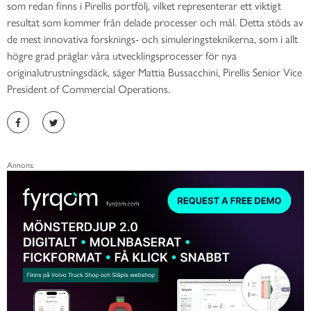
som redan finns i Pirellis portfölj, vilket representerar ett viktigt
resultat som kommer från delade processer och mål. Detta stöds av
de mest innovativa forsknings- och simuleringsteknikerna, som i allt
högre grad präglar våra utvecklingsprocesser för nya
originalutrustningsdäck, säger Mattia Bussacchini, Pirellis Senior Vice
President of Commercial Operations.
Annons: