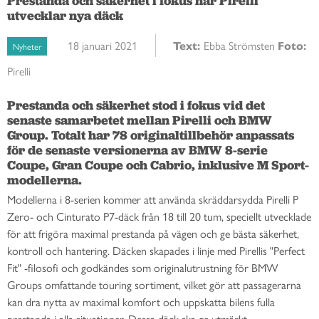
Prestanda och säkerhet i fokus när Pirelli
utvecklar nya däck
18 januari 2021
Text:
Ebba Strömsten
Foto:
Nyheter
Pirelli
Prestanda och säkerhet stod i fokus vid det 
senaste samarbetet mellan Pirelli och BMW 
Group. Totalt har 78 originaltillbehör anpassats 
för de senaste versionerna av BMW 8-serie 
Coupe, Gran Coupe och Cabrio, inklusive M Sport-
modellerna.
Modellerna i 8-serien kommer att använda skräddarsydda Pirelli P
Zero- och Cinturato P7-däck från 18 till 20 tum, speciellt utvecklade
för att frigöra maximal prestanda på vägen och ge bästa säkerhet,
kontroll och hantering.
Däcken skapades i linje med Pirellis "Perfect
Fit" -filosofi och godkändes som originalutrustning för BMW
Groups omfattande touring sortiment, vilket gör att passagerarna
kan dra nytta av maximal komfort och uppskatta bilens fulla
prestanda i alla situationer. Dessa däck ska ge utmärkt