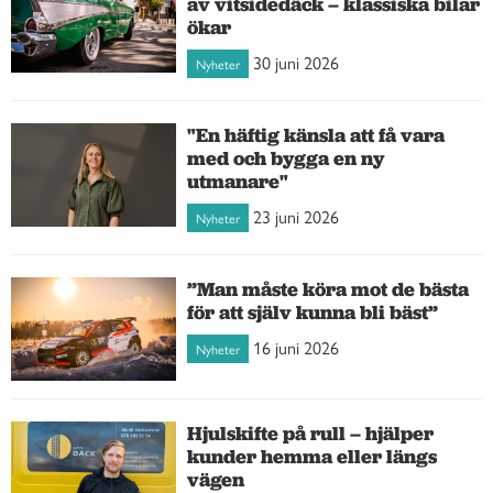
av vitsidedäck – klassiska bilar
ökar
30 juni 2026
Nyheter
"En häftig känsla att få vara
med och bygga en ny
utmanare"
23 juni 2026
Nyheter
”Man måste köra mot de bästa
för att själv kunna bli bäst”
16 juni 2026
Nyheter
Hjulskifte på rull – hjälper
kunder hemma eller längs
vägen