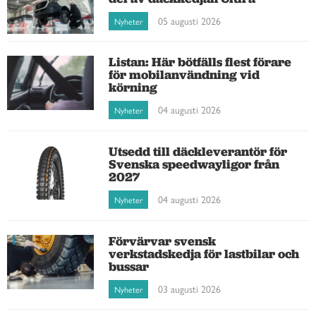
05 augusti 2026
Nyheter
Listan: Här bötfälls flest förare
för mobilanvändning vid
körning
04 augusti 2026
Nyheter
Utsedd till däckleverantör för
Svenska speedwayligor från
2027
04 augusti 2026
Nyheter
Förvärvar svensk
verkstadskedja för lastbilar och
bussar
03 augusti 2026
Nyheter