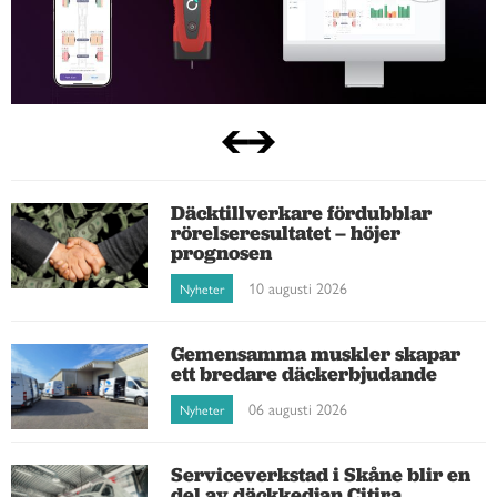
Däcktillverkare fördubblar
rörelseresultatet – höjer
prognosen
10 augusti 2026
Nyheter
Gemensamma muskler skapar
ett bredare däckerbjudande
06 augusti 2026
Nyheter
Serviceverkstad i Skåne blir en
del av däckkedjan Citira