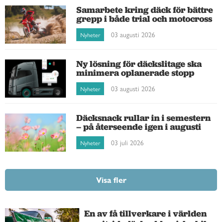
Samarbete kring däck för bättre
grepp i både trial och motocross
03 augusti 2026
Nyheter
Ny lösning för däckslitage ska
minimera oplanerade stopp
03 augusti 2026
Nyheter
Däcksnack rullar in i semestern
– på återseende igen i augusti
03 juli 2026
Nyheter
Visa fler
En av få tillverkare i världen