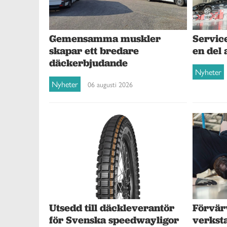
Gemensamma muskler
Service
skapar ett bredare
en del 
däckerbjudande
Nyheter
Nyheter
06 augusti 2026
Förvär
Utsedd till däckleverantör
verksta
för Svenska speedwayligor