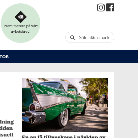
Prenumerera på vårt
nyhetsbrev!
Sök i däcksnack
TOR
lning 
iden 
uell 
En av få tillverkare i världen av