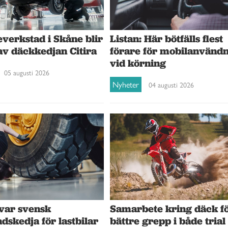
verkstad i Skåne blir
Listan: Här bötfälls flest
av däckkedjan Citira
förare för mobilanvänd
vid körning
05 augusti 2026
Nyheter
04 augusti 2026
var svensk
Samarbete kring däck f
dskedja för lastbilar
bättre grepp i både trial