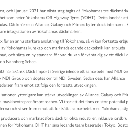
, och i januari 2021 har nästa steg tagits då Yokohamas tre däckmärk
n enhet som heter Yokohama Off-Highway Tyres (YOHT). Detta innebär at
ndas. Däckmärkena Alliance, Galaxy och Primex byter dock inte namn.
kare integrationen av Yokohamas däckmärken.
x får en ännu starkare anslutning till Yokohama, så vi kan fortsätta erbj
jälp av Yokohamas kunskap och marknadsledande däckteknik kan erbjuda
ad, och sätta en ny standard för vad du kan förvänta dig av ett däck i
akob Nannberg Scheel.
982 när Skånsk Däck Import i Sverige inledde ett samarbete med NDI G
 NDI Group och döptes om till NDI Sweden. Sedan dess har Alliance
rsen fram emot att följa den fortsatta utvecklingen.
ationen ytterligare kan stärka utvecklingen av Alliance, Galaxy och Prim
 maskinentreprenörsbranschen. Vi tror att det finns en stor potential 
erna och vi ser fram emot att fortsätta samarbetet med Yokohama, säg
producera och marknadsföra däck till olika industrier, inklusive jordbru
tionen för Yokohama OHT har sina ledande team baserade i Tokyo, Bosto