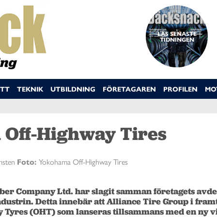
LÄS SENASTE
TIDNINGEN
TT
TEKNIK
UTBILDNING
FÖRETAGAREN
PROFILEN
MO
 Off-Highway Tires
msten
Foto:
Yokohama Off-Highway Tires
er Company Ltd. har slagit samman företagets avde
ndustrin. Detta innebär att Alliance Tire Group i framt
Tyres (OHT) som lanseras tillsammans med en ny vis