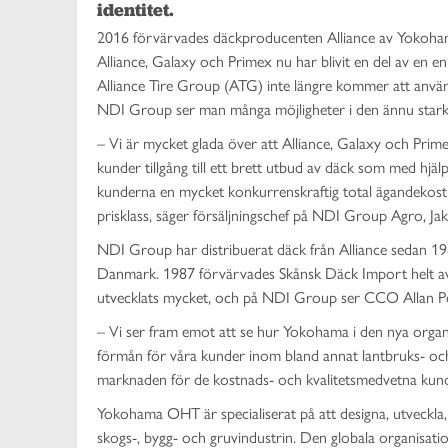
identitet.
2016 förvärvades däckproducenten Alliance av Yokohama
Alliance, Galaxy och Primex nu har blivit en del av e
Alliance Tire Group (ATG) inte längre kommer att anvä
NDI Group ser man många möjligheter i den ännu star
–
Vi är mycket glada över att Alliance, Galaxy och Prime
kunder tillgång till ett brett utbud av däck som med h
kunderna en mycket konkurrenskraftig total ägandekostn
prisklass, säger försäljningschef på NDI Group Agro, J
NDI Group har distribuerat däck från Alliance sedan 1
Danmark. 1987 förvärvades Skånsk Däck Import helt av
utvecklats mycket, och på NDI Group ser CCO Allan Pede
– Vi ser fram emot att se hur Yokohama i den nya organis
förmån för våra kunder inom bland annat lantbruks- och
marknaden för de kostnads- och kvalitetsmedvetna kund
Yokohama OHT är specialiserat på att designa, utveckla, 
skogs-, bygg- och gruvindustrin. Den globala organisa