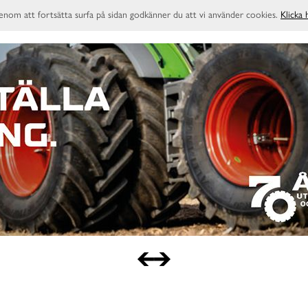
enom att fortsätta surfa på sidan godkänner du att vi använder cookies.
Klicka