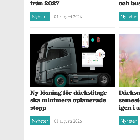
och bu
från 2027
Nyheter
Nyheter
04 augusti 2026
Ny lösning för däckslitage
Däcksna
ska minimera oplanerade
semest
stopp
igen i 
Nyheter
Nyheter
03 augusti 2026