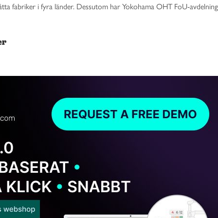
ta fabriker i fyra länder. Dessutom har Yokohama OHT FoU-avdelninga
er