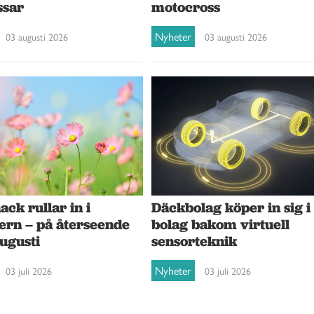
ssar
motocross
Nyheter
03 augusti 2026
03 augusti 2026
ck rullar in i
Däckbolag köper in sig i
ern – på återseende
bolag bakom virtuell
augusti
sensorteknik
Nyheter
03 juli 2026
03 juli 2026