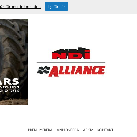
 här för mer information
.
Jag förstår
PRENUMERERA
ANNONSERA
ARKIV
KONTAKT