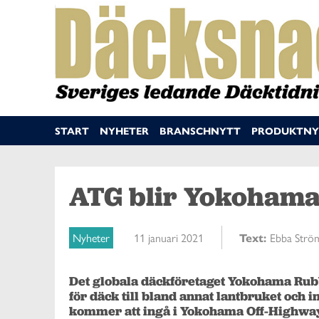
START
NYHETER
BRANSCHNYTT
PRODUKTNY
ATG blir Yokohama
Nyheter
11 januari 2021
Text:
Ebba Strö
Det globala däckföretaget Yokohama Rubb
för däck till bland annat lantbruket och i
kommer att ingå i Yokohama Off-Highway 