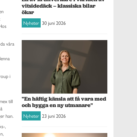
vitsidedäck – klassiska bilar
en
ökar
t
Nyheter
30 juni 2026
 Hos
uda våra
 denna
roup i
"En häftig känsla att få vara med
ex till
och bygga en ny utmanare"
på
Nyheter
23 juni 2026
er han.
ks-,
n,