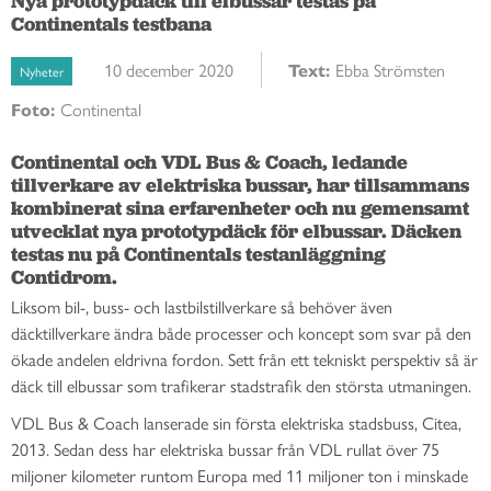
Nya prototypdäck till elbussar testas på
Continentals testbana
10 december 2020
Text:
Ebba Strömsten
Nyheter
Foto:
Continental
Continental och VDL Bus & Coach, ledande 
tillverkare av elektriska bussar, har tillsammans 
kombinerat sina erfarenheter och nu gemensamt 
utvecklat nya prototypdäck för elbussar. Däcken 
testas nu på Continentals testanläggning 
Contidrom.
Liksom bil-, buss- och lastbilstillverkare så behöver även
däcktillverkare ändra både processer och koncept som svar på den
ökade andelen eldrivna fordon. Sett från ett tekniskt perspektiv så är
däck till elbussar som trafikerar stadstrafik den största utmaningen.
VDL Bus & Coach lanserade sin första elektriska stadsbuss, Citea,
2013. Sedan dess har elektriska bussar från VDL rullat över 75
miljoner kilometer runtom Europa med 11 miljoner ton i minskade