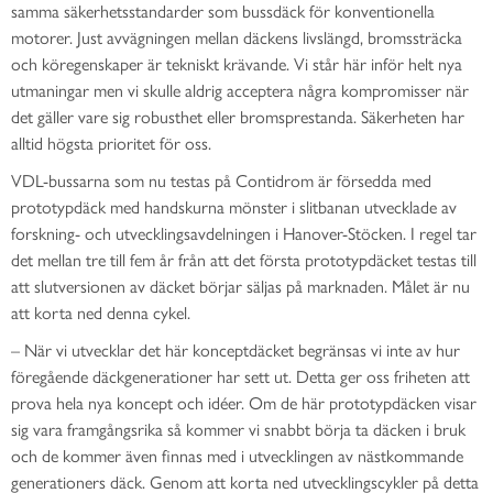
samma säkerhetsstandarder som bussdäck för konventionella
motorer. Just avvägningen mellan däckens livslängd, bromssträcka
och köregenskaper är tekniskt krävande. Vi står här inför helt nya
utmaningar men vi skulle aldrig acceptera några kompromisser när
det gäller vare sig robusthet eller bromsprestanda. Säkerheten har
alltid högsta prioritet för oss.
VDL-bussarna som nu testas på Contidrom är försedda med
prototypdäck med handskurna mönster i slitbanan utvecklade av
forskning- och utvecklingsavdelningen i Hanover-Stöcken. I regel tar
det mellan tre till fem år från att det första prototypdäcket testas till
att slutversionen av däcket börjar säljas på marknaden. Målet är nu
att korta ned denna cykel.
– När vi utvecklar det här konceptdäcket begränsas vi inte av hur
föregående däckgenerationer har sett ut. Detta ger oss friheten att
prova hela nya koncept och idéer. Om de här prototypdäcken visar
sig vara framgångsrika så kommer vi snabbt börja ta däcken i bruk
och de kommer även finnas med i utvecklingen av nästkommande
generationers däck. Genom att korta ned utvecklingscykler på detta