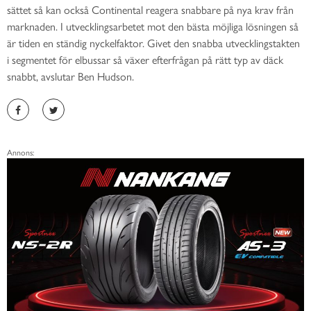
sättet så kan också Continental reagera snabbare på nya krav från
marknaden. I utvecklingsarbetet mot den bästa möjliga lösningen så
är tiden en ständig nyckelfaktor. Givet den snabba utvecklingstakten
i segmentet för elbussar så växer efterfrågan på rätt typ av däck
snabbt, avslutar Ben Hudson.
Annons: