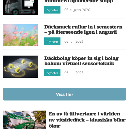
minimera oplanerade stopp
03 augusti 2026
Nyheter
Däcksnack rullar in i semestern
– på återseende igen i augusti
03 juli 2026
Nyheter
Däckbolag köper in sig i bolag
bakom virtuell sensorteknik
03 juli 2026
Nyheter
Visa fler
En av få tillverkare i världen
av vitsidedäck – klassiska bilar
ökar