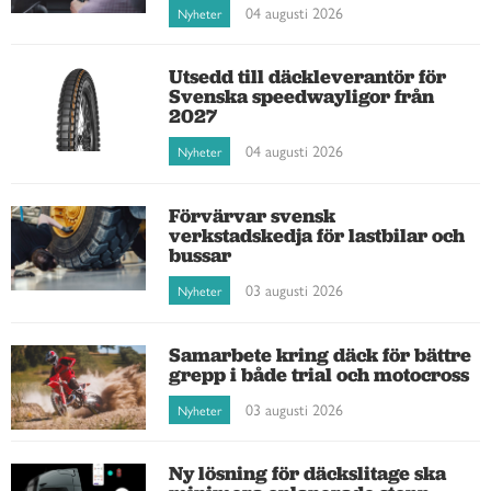
04 augusti 2026
Nyheter
Utsedd till däckleverantör för
Svenska speedwayligor från
2027
04 augusti 2026
Nyheter
Förvärvar svensk
verkstadskedja för lastbilar och
bussar
03 augusti 2026
Nyheter
Samarbete kring däck för bättre
grepp i både trial och motocross
03 augusti 2026
Nyheter
Ny lösning för däckslitage ska