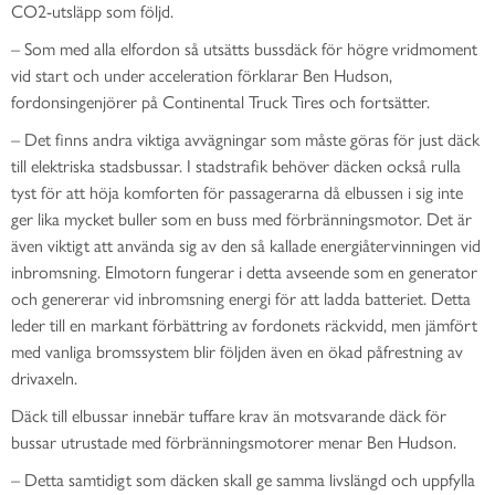
CO2-utsläpp som följd.
– Som med alla elfordon så utsätts bussdäck för högre vridmoment
vid start och under acceleration förklarar Ben Hudson,
fordonsingenjörer på Continental Truck Tires och fortsätter.
– Det finns andra viktiga avvägningar som måste göras för just däck
till elektriska stadsbussar. I stadstrafik behöver däcken också rulla
tyst för att höja komforten för passagerarna då elbussen i sig inte
ger lika mycket buller som en buss med förbränningsmotor. Det är
även viktigt att använda sig av den så kallade energiåtervinningen vid
inbromsning. Elmotorn fungerar i detta avseende som en generator
och genererar vid inbromsning energi för att ladda batteriet. Detta
leder till en markant förbättring av fordonets räckvidd, men jämfört
med vanliga bromssystem blir följden även en ökad påfrestning av
drivaxeln.
Däck till elbussar innebär tuffare krav än motsvarande däck för
bussar utrustade med förbränningsmotorer menar Ben Hudson.
– Detta samtidigt som däcken skall ge samma livslängd och uppfylla