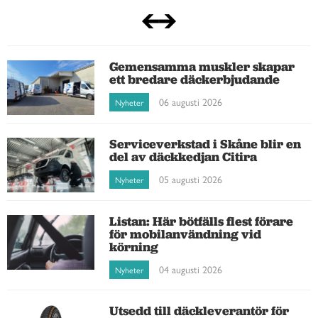
Gemensamma muskler skapar
ett bredare däckerbjudande
06 augusti 2026
Nyheter
Serviceverkstad i Skåne blir en
del av däckkedjan Citira
05 augusti 2026
Nyheter
Listan: Här bötfälls flest förare
för mobilanvändning vid
körning
04 augusti 2026
Nyheter
Utsedd till däckleverantör för