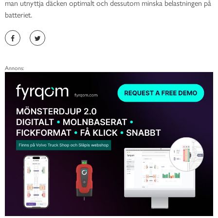
man utnyttja däcken optimalt och dessutom minska belastningen på
batteriet.
Annons: