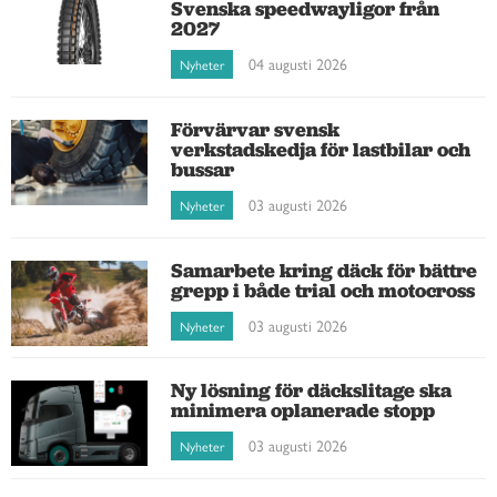
Svenska speedwayligor från
2027
04 augusti 2026
Nyheter
Förvärvar svensk
verkstadskedja för lastbilar och
bussar
03 augusti 2026
Nyheter
Samarbete kring däck för bättre
grepp i både trial och motocross
03 augusti 2026
Nyheter
Ny lösning för däckslitage ska
minimera oplanerade stopp
03 augusti 2026
Nyheter