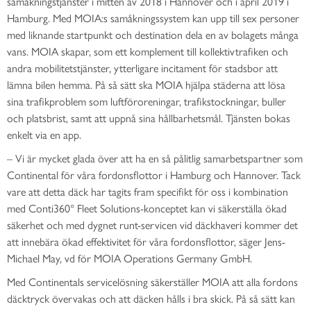
samåkningstjänster i mitten av 2018 i Hannover och i april 2019 i
Hamburg. Med MOIA:s samåkningssystem kan upp till sex personer
med liknande startpunkt och destination dela en av bolagets många
vans. MOIA skapar, som ett komplement till kollektivtrafiken och
andra mobilitetstjänster, ytterligare incitament för stadsbor att
lämna bilen hemma. På så sätt ska MOIA hjälpa städerna att lösa
sina trafikproblem som luftföroreningar, trafikstockningar, buller
och platsbrist, samt att uppnå sina hållbarhetsmål. Tjänsten bokas
enkelt via en app.
– Vi är mycket glada över att ha en så pålitlig samarbetspartner som
Continental för våra fordonsflottor i Hamburg och Hannover. Tack
vare att detta däck har tagits fram specifikt för oss i kombination
med Conti360° Fleet Solutions-konceptet kan vi säkerställa ökad
säkerhet och med dygnet runt-servicen vid däckhaveri kommer det
att innebära ökad effektivitet för våra fordonsflottor, säger Jens-
Michael May, vd för MOIA Operations Germany GmbH.
Med Continentals servicelösning säkerställer MOIA att alla fordons
däcktryck övervakas och att däcken hålls i bra skick. På så sätt kan