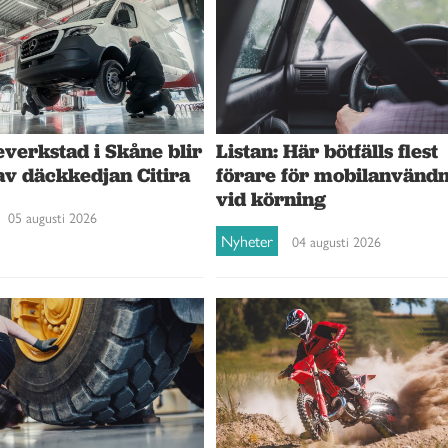
verkstad i Skåne blir
Listan: Här bötfälls flest
av däckkedjan Citira
förare för mobilanvänd
vid körning
05 augusti 2026
Nyheter
04 augusti 2026