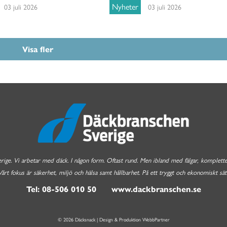
Nyheter
03 juli 2026
03 juli 2026
Visa fler
e. Vi arbetar med däck. I någon form. Oftast rund. Men ibland med fälgar, komplettera
Vårt fokus är säkerhet, miljö och hälsa samt hållbarhet. På ett tryggt och ekonomiskt sätt
Tel: 08-506 010 50 www.dackbranschen.se
© 2026 Däcksnack | Design & Produktion
WebbPartner