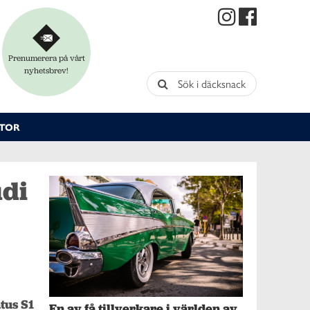
Prenumerera på vårt
nyhetsbrev!
Sök i däcksnack
TOR
udi
us S1 
En av få tillverkare i världen av