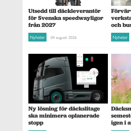
Förvär
Utsedd till däckleverantör
verksta
för Svenska speedwayligor
och bu
från 2027
Nyheter
Nyheter
04 augusti 2026
Ny lösning för däckslitage
Däcksna
ska minimera oplanerade
semest
stopp
igen i 