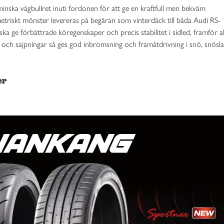
minska vägbullret inuti fordonen för att ge en kraftfull men bekväm
riskt mönster levereras på begäran som vinterdäck till båda Audi RS-
 ge förbättrade köregenskaper och precis stabilitet i sidled, framför al
 och sajpningar så ges god inbromsning och framåtdrivning i snö, snösl
er