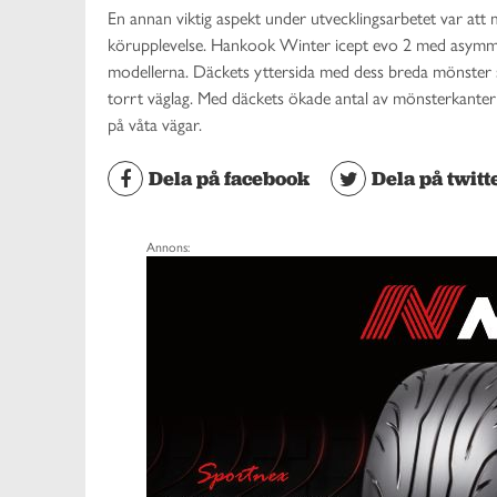
En annan viktig aspekt under utvecklingsarbetet var att 
körupplevelse. Hankook Winter icept evo 2 med asymmet
modellerna. Däckets yttersida med dess breda mönster ska
torrt väglag. Med däckets ökade antal av mönsterkanter
på våta vägar.
Dela på facebook
Dela på twitt
Annons: