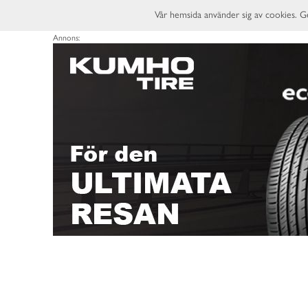
Vår hemsida använder sig av cookies. G
Annons: