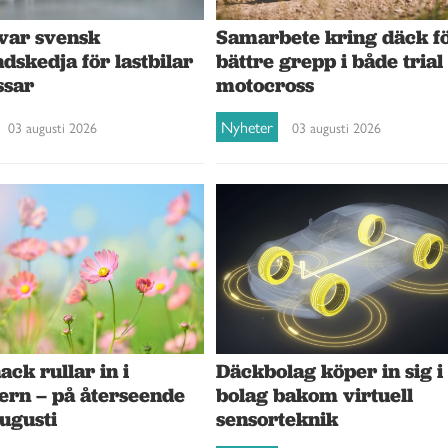
var svensk
Samarbete kring däck f
dskedja för lastbilar
bättre grepp i både trial
ssar
motocross
Nyheter
03 augusti 2026
03 augusti 2026
ck rullar in i
Däckbolag köper in sig i
ern – på återseende
bolag bakom virtuell
augusti
sensorteknik