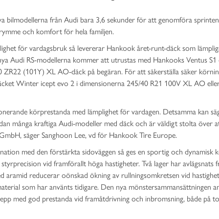
a bilmodellerna från Audi bara 3,6 sekunder för att genomföra sprinten
trymme och komfort för hela familjen.
ighet för vardagsbruk så levererar Hankook året-runt-däck som lämpli
 nya Audi RS-modellerna kommer att utrustas med Hankooks Ventus S1 
ZR22 (101Y) XL AO-däck på begäran. För att säkerställa säker körni
rdäcket Winter icept evo 2 i dimensionerna 245/40 R21 100V XL AO elle
onerande körprestanda med lämplighet för vardagen. Detsamma kan s
edan många kraftiga Audi-modeller med däck och är väldigt stolta över a
t GmbH, säger Sanghoon Lee, vd för Hankook Tire Europe.
ination med den förstärkta sidoväggen så ges en sportig och dynamisk k
 styrprecision vid framförallt höga hastigheter. Två lager har avlägsnats f
 aramid reducerar oönskad ökning av rullningsomkretsen vid hastighe
 material som har använts tidigare. Den nya mönstersammansättningen 
epp med god prestanda vid framåtdrivning och inbromsning, både på t