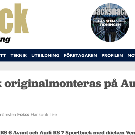
LÄS SENASTE
TIDNINGEN
TT
TEKNIK
UTBILDNING
FÖRETAGAREN
PROFILEN
MO
 originalmonteras på A
trömsten
Foto:
Hankook Tire
RS 6 Avant och Audi RS 7 Sportback med däcken Vent