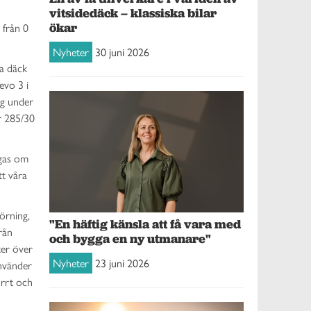
vitsidedäck – klassiska bilar
ökar
 från 0
Nyheter
30 juni 2026
ga däck
evo 3 i
ng under
r 285/30
ägas om
tt våra
örning,
"En häftig känsla att få vara med
rån
och bygga en ny utmanare"
ter över
Nyheter
23 juni 2026
använder
orrt och