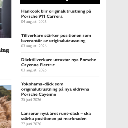
Hankook blir originalutrustning på
Porsche 911 Carrera
04 augusti 2026
Tillverkare stärker positionen som
leverantör av originalutrustning
03 augusti 2026
ning
Däcktillverkare utrustar nya Porsche
Cayenne Electric
03 augusti 2026
Yokohama-däck som
originalutrustning på nya eldrivna
Porsche Cayenne
25 juni 2026
Lanserar nytt året runt-däck – ska
stärka positionen på marknaden
22 juni 2026