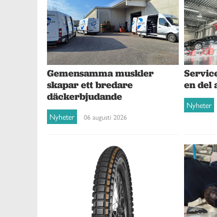
Gemensamma muskler
Service
skapar ett bredare
en del 
däckerbjudande
Nyheter
Nyheter
06 augusti 2026