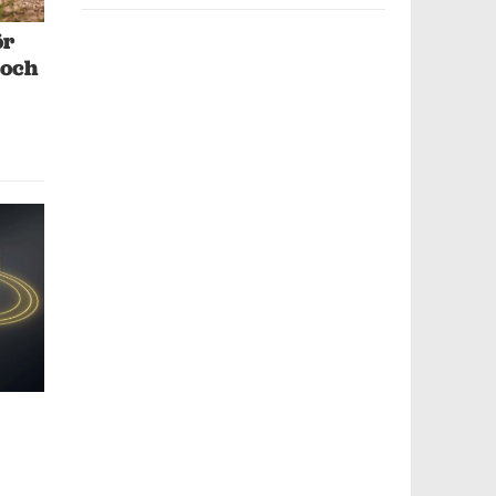
ör
 och