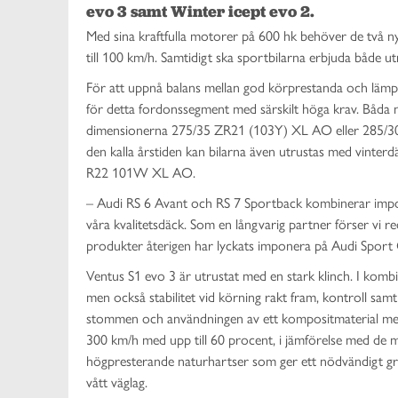
evo 3 samt Winter icept evo 2.
Med sina kraftfulla motorer på 600 hk behöver de två ny
till 100 km/h.
Samtidigt ska sportbilarna erbjuda både u
För att uppnå balans mellan god körprestanda och lämpl
för detta fordonssegment med särskilt höga krav. Båda
dimensionerna 275/35 ZR21 (103Y) XL AO eller 285/30 
den kalla årstiden kan bilarna även utrustas med vinte
R22 101W XL AO.
– Audi RS 6 Avant och RS 7 Sportback kombinerar imp
våra kvalitetsdäck. Som en långvarig partner förser vi r
produkter återigen har lyckats imponera på Audi Spor
Ventus S1 evo 3 är utrustat med en stark klinch. I komb
men också stabilitet vid körning rakt fram, kontroll samt
stommen och användningen av ett kompositmaterial med
300 km/h med upp till 60 procent, i jämförelse med de
högpresterande naturhartser som ger ett nödvändigt gr
vått väglag.