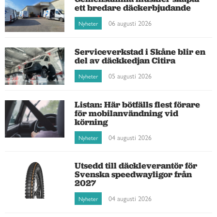
ett bredare däckerbjudande
06 augusti 2026
Nyheter
Serviceverkstad i Skåne blir en
del av däckkedjan Citira
05 augusti 2026
Nyheter
Listan: Här bötfälls flest förare
för mobilanvändning vid
körning
04 augusti 2026
Nyheter
Utsedd till däckleverantör för
Svenska speedwayligor från
2027
04 augusti 2026
Nyheter