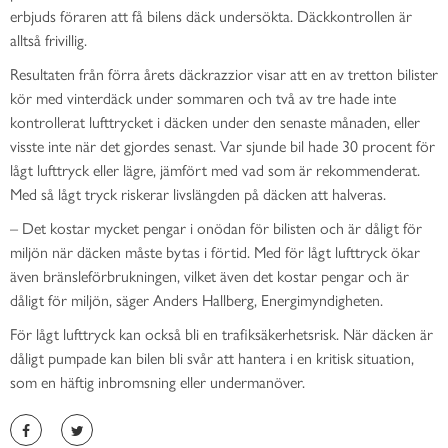
erbjuds föraren att få bilens däck undersökta. Däckkontrollen är
alltså frivillig.
Resultaten från förra årets däckrazzior visar att en av tretton bilister
kör med vinterdäck under sommaren och två av tre hade inte
kontrollerat lufttrycket i däcken under den senaste månaden, eller
visste inte när det gjordes senast. Var sjunde bil hade 30 procent för
lågt lufttryck eller lägre, jämfört med vad som är rekommenderat.
Med så lågt tryck riskerar livslängden på däcken att halveras.
– Det kostar mycket pengar i onödan för bilisten och är dåligt för
miljön när däcken måste bytas i förtid. Med för lågt lufttryck ökar
även bränsleförbrukningen, vilket även det kostar pengar och är
dåligt för miljön, säger Anders Hallberg, Energimyndigheten.
För lågt lufttryck kan också bli en trafiksäkerhetsrisk. När däcken är
dåligt pumpade kan bilen bli svår att hantera i en kritisk situation,
som en häftig inbromsning eller undermanöver.