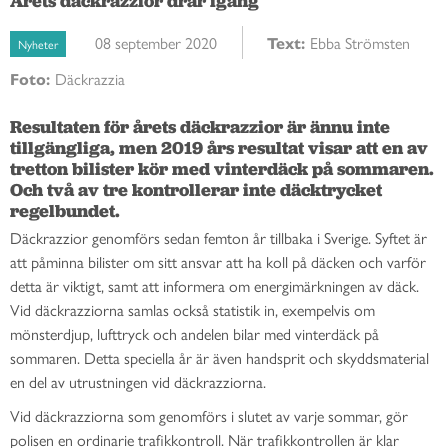
Årets däckrazzior drar igång
08 september 2020
Text:
Ebba Strömsten
Nyheter
Foto:
Däckrazzia
Resultaten för årets däckrazzior är ännu inte 
tillgängliga, men 2019 års resultat visar att en av 
tretton bilister kör med vinterdäck på sommaren. 
Och två av tre kontrollerar inte däcktrycket 
regelbundet.
Däckrazzior genomförs sedan femton år tillbaka i Sverige. Syftet är
att påminna bilister om sitt ansvar att ha koll på däcken och varför
detta är viktigt, samt att informera om energimärkningen av däck.
Vid däckrazziorna samlas också statistik in, exempelvis om
mönsterdjup, lufttryck och andelen bilar med vinterdäck på
sommaren. Detta speciella år är även handsprit och skyddsmaterial
en del av utrustningen vid däckrazziorna.
Vid däckrazziorna som genomförs i slutet av varje sommar, gör
polisen en ordinarie trafikkontroll. När trafikkontrollen är klar