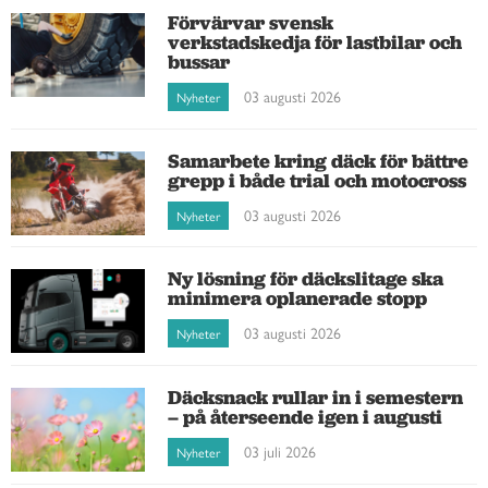
Förvärvar svensk
verkstadskedja för lastbilar och
bussar
03 augusti 2026
Nyheter
Samarbete kring däck för bättre
grepp i både trial och motocross
03 augusti 2026
Nyheter
Ny lösning för däckslitage ska
minimera oplanerade stopp
03 augusti 2026
Nyheter
Däcksnack rullar in i semestern
– på återseende igen i augusti
03 juli 2026
Nyheter