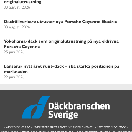
originalutrustning
03 augusti 2026
Däcktillverkare utrustar nya Porsche Cayenne Electric
03 augusti 2026
Yokohama-däck som originalutrustning på nya eldrivna
Porsche Cayenne
25 juni 2026
Lanserar nytt året runt-däck – ska stärka positionen på
marknaden
22 juni 2026
Däcksnack ges ut i samarbete med Däckbranschen Sverige. Vi arbetar med däck. I
någon form. Oftast rund. Men ibland med fälgar, kompletterande delar eller utrustning.