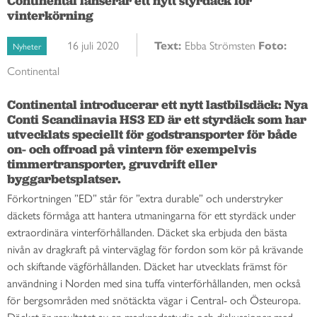
Continental lanserar ett nytt styrdäck för
vinterkörning
16 juli 2020
Text:
Ebba Strömsten
Foto:
Nyheter
Continental
Continental introducerar ett nytt lastbilsdäck: Nya 
Conti Scandinavia HS3 ED är ett styrdäck som har 
utvecklats speciellt för godstransporter för både 
on- och offroad på vintern för exempelvis 
timmertransporter, gruvdrift eller 
byggarbetsplatser. 
Förkortningen ”ED” står för ”extra durable” och understryker
däckets förmåga att hantera utmaningarna för ett styrdäck under
extraordinära vinterförhållanden. Däcket ska erbjuda den bästa
nivån av dragkraft på vinterväglag för fordon som kör på krävande
och skiftande vägförhållanden. Däcket har utvecklats främst för
användning i Norden med sina tuffa vinterförhållanden, men också
för bergsområden med snötäckta vägar i Central- och Östeuropa.
Däcket är resultatet av en marknadsstudie och diskussioner med