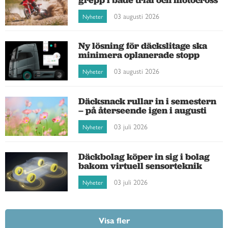
03 augusti 2026
Nyheter
Ny lösning för däckslitage ska
minimera oplanerade stopp
03 augusti 2026
Nyheter
Däcksnack rullar in i semestern
– på återseende igen i augusti
03 juli 2026
Nyheter
Däckbolag köper in sig i bolag
bakom virtuell sensorteknik
03 juli 2026
Nyheter
Visa fler