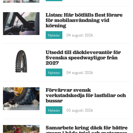
Listan: Här bötfälls flest förare
för mobilanvändning vid
körning
04 augusti 2026
Nyheter
Utsedd till däckleverantör för
Svenska speedwayligor från
2027
04 augusti 2026
Nyheter
Förvärvar svensk
verkstadskedja för lastbilar och
bussar
03 augusti 2026
Nyheter
Samarbete kring däck för bättre
grepp i både trial och motocross