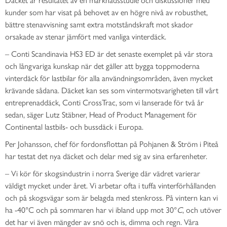
kunder som har visat på behovet av en högre nivå av robusthet,
bättre stenavvisning samt extra motståndskraft mot skador
orsakade av stenar jämfört med vanliga vinterdäck.
– Conti Scandinavia HS3 ED är det senaste exemplet på vår stora
och långvariga kunskap när det gäller att bygga toppmoderna
vinterdäck för lastbilar för alla användningsområden, även mycket
krävande sådana. Däcket kan ses som vintermotsvarigheten till vårt
entreprenaddäck, Conti CrossTrac, som vi lanserade för två år
sedan, säger Lutz Stäbner, Head of Product Management för
Continental lastbils- och bussdäck i Europa.
Per Johansson, chef för fordonsflottan på Pohjanen & Ström i Piteå
har testat det nya däcket och delar med sig av sina erfarenheter.
– Vi kör för skogsindustrin i norra Sverige där vädret varierar
väldigt mycket under året. Vi arbetar ofta i tuffa vinterförhållanden
och på skogsvägar som är belagda med stenkross. På vintern kan vi
ha -40°C och på sommaren har vi ibland upp mot 30°
C
, och utöver
det har vi även mängder av snö och is, dimma och regn. Våra