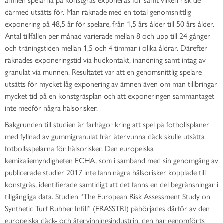
därmed utsätts för. Man räknade med en total genomsnittlig
exponering på 48,5 år för spelare, från 1,5 års ålder till 50 års ålder.
Antal tillfällen per månad varierade mellan 8 och upp till 24 gånger
och träningstiden mellan 1,5 och 4 timmar i olika åldrar. Därefter
räknades exponeringstid via hudkontakt, inandning samt intag av
granulat via munnen. Resultatet var att en genomsnittlig spelare
utsätts för mycket låg exponering av ämnen även om man tillbringar
mycket tid på en konstgräsplan och att exponeringen sammantaget
inte medför några hälsorisker.
Bakgrunden till studien är farhågor kring att spel på fotbollsplaner
med fyllnad av gummigranulat från återvunna däck skulle utsätta
fotbollsspelarna för hälsorisker. Den europeiska
kemikaliemyndigheten ECHA, som i samband med sin genomgång av
publicerade studier 2017 inte fann några hälsorisker kopplade till
konstgräs, identifierade samtidigt att det fanns en del begränsningar i
tillgängliga data. Studien “The European Risk Assessment Study on
Synthetic Turf Rubber Infill” (ERASSTRI) påbörjades därför av den
europeiska däck- och återvinningsindustrin, den har genomförts