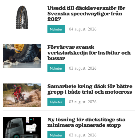
Utsedd till däckleverantör för
Svenska speedwayligor från
2027
04 augusti 2026
Nyheter
Förvärvar svensk
verkstadskedja för lastbilar och
bussar
03 augusti 2026
Nyheter
Samarbete kring däck för bättre
grepp i både trial och motocross
03 augusti 2026
Nyheter
Ny lösning för däckslitage ska
minimera oplanerade stopp
03 augusti 2026
Nyheter