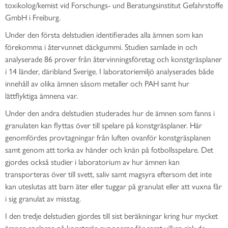
toxikolog/kemist vid Forschungs- und Beratungsinstitut Gefahrstoffe
GmbH i Freiburg.
Under den första delstudien identifierades alla ämnen som kan
förekomma i återvunnet däckgummi. Studien samlade in och
analyserade 86 prover från återvinningsföretag och konstgräsplaner
i 14 länder, däribland Sverige. I laboratoriemiljö analyserades både
innehåll av olika ämnen såsom metaller och PAH samt hur
lättflyktiga ämnena var.
Under den andra delstudien studerades hur de ämnen som fanns i
granulaten kan flyttas över till spelare på konstgräsplaner. Här
genomfördes provtagningar från luften ovanför konstgräsplanen
samt genom att torka av händer och knän på fotbollsspelare. Det
gjordes också studier i laboratorium av hur ämnen kan
transporteras över till svett, saliv samt magsyra eftersom det inte
kan uteslutas att barn äter eller tuggar på granulat eller att vuxna får
i sig granulat av misstag.
I den tredje delstudien gjordes till sist beräkningar kring hur mycket
ämnen spelarna på konstgräs exponeras för samt vilken risk de