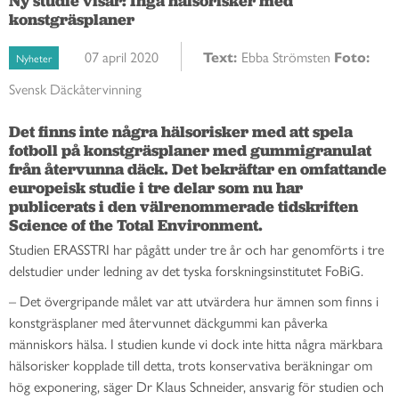
Ny studie visar: Inga hälsorisker med
konstgräsplaner
07 april 2020
Text:
Ebba Strömsten
Foto:
Nyheter
Svensk Däckåtervinning
Det finns inte några hälsorisker med att spela 
fotboll på konstgräsplaner med gummigranulat 
från återvunna däck. Det bekräftar en omfattande 
europeisk studie i tre delar som nu har 
publicerats i den välrenommerade tidskriften 
Science of the Total Environment.
Studien ERASSTRI har pågått under tre år och har genomförts i tre
delstudier under ledning av det tyska forskningsinstitutet FoBiG.
– Det övergripande målet var att utvärdera hur ämnen som finns i
konstgräsplaner med återvunnet däckgummi kan påverka
människors hälsa. I studien kunde vi dock inte hitta några märkbara
hälsorisker kopplade till detta, trots konservativa beräkningar om
hög exponering, säger Dr Klaus Schneider, ansvarig för studien och