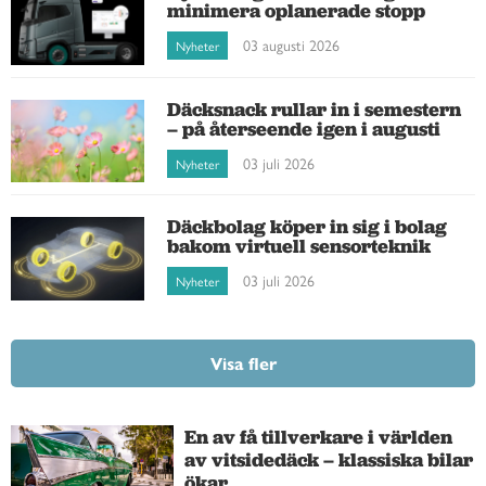
minimera oplanerade stopp
03 augusti 2026
Nyheter
Däcksnack rullar in i semestern
– på återseende igen i augusti
03 juli 2026
Nyheter
Däckbolag köper in sig i bolag
bakom virtuell sensorteknik
03 juli 2026
Nyheter
Visa fler
En av få tillverkare i världen
av vitsidedäck – klassiska bilar
ökar