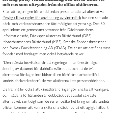
och ros som uttrycks från de olika aktörerna.
Efter att regeringen för en tid sedan presenterade
två alternativa
förslag till nya regler för användning av vinterdäck
har den samlade
däck- och verkstadsbranschen fått möjlighet att yttra sig. Den 30
april inkom ett gemensamt yttrande från Däckbranschens
Informationsråd, Däckspecialisternas Riksförbund (DRF),
Motorbranschens Riksförbund (MRF), Svenska Fordonsbranschen
och Svensk Däckåtervinning AB (SDAB). De anser att det finns vissa
fördelar med förslaget, men också betydande risker.
”Den största besvikelsen är att regeringen inte föreslår någon
ändring av datumet för dubbdäcksförbudet och att de två
alternativa förslagen inte bidrar till en förbättrad arbetsmiljö i
landets däckverkstäder”, skriver aktörerna i ett pressmeddelande.
De framhåller också att klimatförändringar gör ishalka allt vanligare,
och i sådana förhållanden är dubbdäck det absolut säkraste
alternativet, samtidigt som de ser en osäkerhet kring om alla landets
bilister kommer att kunna skifta sina däck i tid på ett lagligt, hållbart