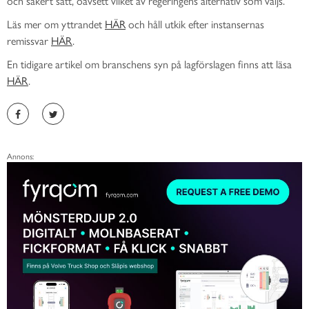
och säkert sätt, oavsett vilket av regeringens alternativ som väljs.
Läs mer om yttrandet
HÄR
och håll utkik efter instansernas
remissvar
HÄR
.
En tidigare artikel om branschens syn på lagförslagen finns att läsa
HÄR
.
Annons: