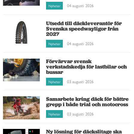
04 augusti 2026
Nyheter
Utsedd till däckleverantör för
Svenska speedwayligor från
2027
04 augusti 2026
Nyheter
Förvärvar svensk
verkstadskedja för lastbilar och
bussar
03 augusti 2026
Nyheter
Samarbete kring däck för bättre
grepp i både trial och motocross
03 augusti 2026
Nyheter
Ny lösning för däckslitage ska