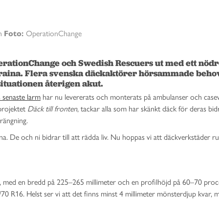
on
Foto:
OperationChange
perationChange och Swedish Rescuers ut med ett nödr
Ukraina. Flera svenska däckaktörer hörsammade behov
ituationen återigen akut.
 senaste larm
har nu levererats och monterats på ambulanser och casev
projektet
Däck till fronten
, tackar alla som har skänkt däck för deras bi
rängning.
na. De och ni bidrar till att rädda liv. Nu hoppas vi att däckverkstäder r
, med en bredd på 225–265 millimeter och en profilhöjd på 60–70 proc
 R16. Helst ser vi att det finns minst 4 millimeter mönsterdjup kvar, m