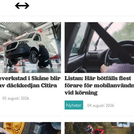
verkstad i Skåne blir
Listan: Här bötfälls flest
av däckkedjan Citira
förare för mobilanvänd
vid körning
05 augusti 2026
Nyheter
04 augusti 2026