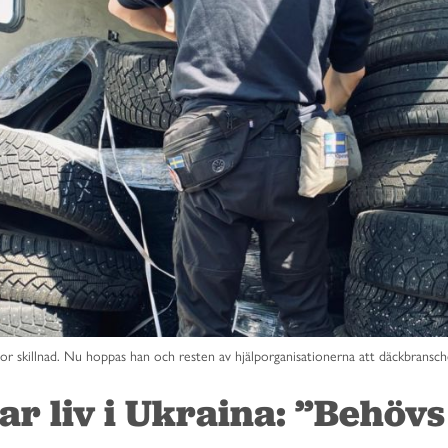
r skillnad. Nu hoppas han och resten av hjälporganisationerna att däckbransche
r liv i Ukraina: ”Behövs