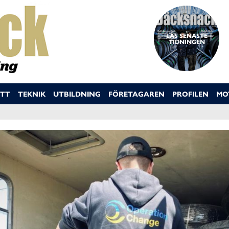
LÄS SENASTE
TIDNINGEN
TT
TEKNIK
UTBILDNING
FÖRETAGAREN
PROFILEN
MO