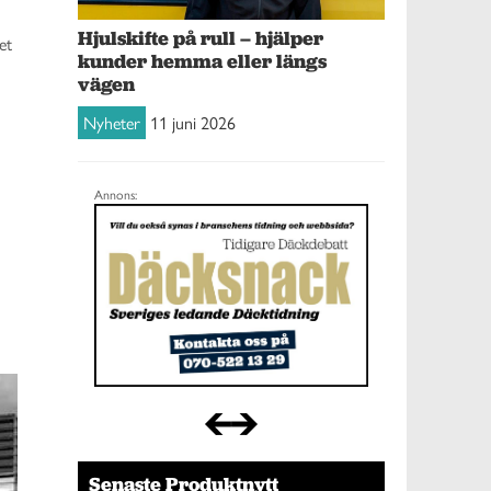
Hjulskifte på rull – hjälper
et
kunder hemma eller längs
vägen
Nyheter
11 juni 2026
Annons:
Senaste Produktnytt