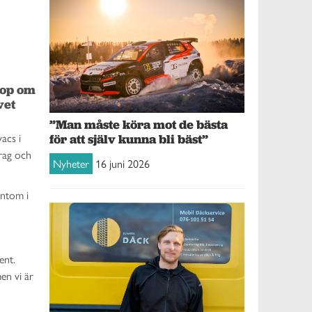
op om 
et 
”Man måste köra mot de bästa
acs i
för att själv kunna bli bäst”
drag och
Nyheter
16 juni 2026
untom i
ent.
en vi är