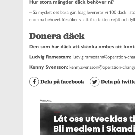
Hur stora mängder däck behöver ni?
– Så mycket det bara går. Idag levererar vi 100 däck i s
enorma behovet försöker vi att öka takten rejält och fyll
Donera däck
Den som har däck att skänka ombes att kont
Ludvig Ramestam:
ludvig.ramestam@operation-chan
Kenny Svensson:
kenny.svensson@operation-change
Dela på facebook
Dela på twitt
Annons: