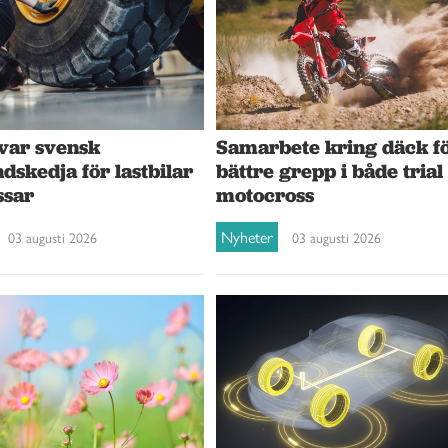
var svensk
Samarbete kring däck f
dskedja för lastbilar
bättre grepp i både trial
ssar
motocross
Nyheter
03 augusti 2026
03 augusti 2026