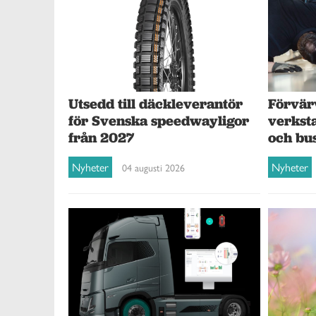
Förvär
Utsedd till däckleverantör
verksta
för Svenska speedwayligor
och bu
från 2027
Nyheter
Nyheter
04 augusti 2026