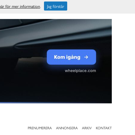
 här för mer information
.
Jag förstår
PRENUMERERA
ANNONSERA
ARKIV
KONTAKT