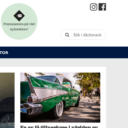
Prenumerera på vårt
nyhetsbrev!
Sök i däcksnack
TOR
En av få tillverkare i världen av