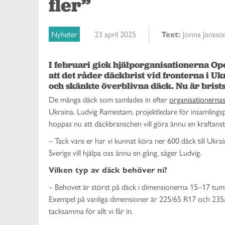
fler”
Nyheter
23 april 2025
Text:
Jonna Janss
I februari gick hjälporganisationerna O
att det råder däckbrist vid fronterna i 
och skänkte överblivna däck. Nu är brists
De många däck som samlades in efter
organisationernas
Ukraina. Ludvig Ramestam, projektledare för insamlings
hoppas nu att däckbranschen vill göra ännu en kraftanst
– Tack vare er har vi kunnat köra ner 600 däck till Ukrai
Sverige vill hjälpa oss ännu en gång, säger Ludvig.
Vilken typ av däck behöver ni?
– Behovet är störst på däck i dimensionerna 15–17 tum
Exempel på vanliga dimensioner är 225/65 R17 och 235/70
tacksamma för allt vi får in.