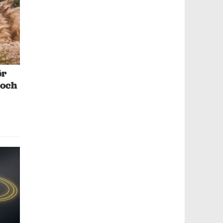
ör
 och