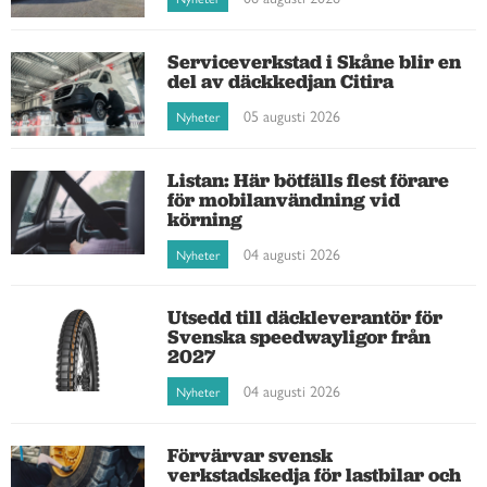
Serviceverkstad i Skåne blir en
del av däckkedjan Citira
05 augusti 2026
Nyheter
Listan: Här bötfälls flest förare
för mobilanvändning vid
körning
04 augusti 2026
Nyheter
Utsedd till däckleverantör för
Svenska speedwayligor från
2027
04 augusti 2026
Nyheter
Förvärvar svensk
verkstadskedja för lastbilar och