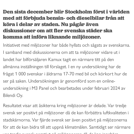
Den sista december blir Stockholm först i världen 
med att förbjuda bensin- och dieselbilar från att 
köra i delar av staden. Nu pågår även 
diskussioner om att fler svenska städer ska 
komma att införa liknande miljözoner.
Initiativet med miljözoner har både hyllats och sågats av svenskarna.
I samband med diskussionerna om att ta miljözoner vidare ut i
landet har bilförsäljaren Kamux tagit en närmare titt på den
allmänna inställningen till förslaget. I en ny undersökning har de
frågat 1 000 svenskar i åldrarna 17-70 med bil och körkort hur de
ser på saken. Undersökningen är genomförd som en online-
undersökning i M3 Panel och bearbetades under februari 2024 av
Bilendi Oy.
Resultatet visar att åsikterna kring miljözoner är delade. Var tredje
svensk ser positivt på miljözoner då de kan förbättra luftkvaliteten i
stadskärnorna. Var fjärde svensk ser även positivt på miljözonerna
för att de kan bidra till att uppnå klimatmålen. Samtidigt ser närmare
var tredje svensk negativt på miljözonerna då de kan innebära