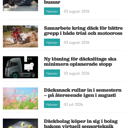
bussar
03 augusti 2026
Nyheter
Samarbete kring däck för bättre
grepp i både trial och motocross
03 augusti 2026
Nyheter
Ny lösning för däckslitage ska
minimera oplanerade stopp
03 augusti 2026
Nyheter
Däcksnack rullar in i semestern
– på återseende igen i augusti
03 juli 2026
Nyheter
Däckbolag köper in sig i bolag
bakom virtuell sensorteknik