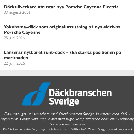
Däcktillverkare utrustar nya Porsche Cayenne Electric
03 augusti 2026
Yokohama-däck som originalutrustning på nya eldrivna
Porsche Cayenne
25 juni 2026
Lanserar nytt året runt-däck – ska stärka positionen på
marknaden
22 juni 2026
Däcksnack ges ut i samarbete med Däckbranschen Sverige. Vi arbetar med däck. I
någon form. Oftast rund. Men ibland med fälgar, kompletterande delar eller utrustning.
Eller återvunnet material.
Vårt fokus är säkerhet, miljö och hälsa samt hållbarhet. På ett tryggt och ekonomiskt
sätt.