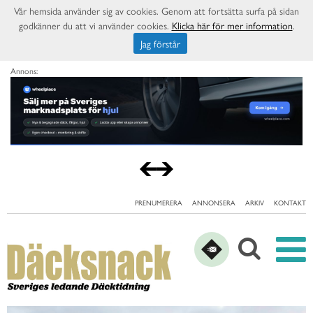
Vår hemsida använder sig av cookies. Genom att fortsätta surfa på sidan
godkänner du att vi använder cookies.
Klicka här för mer information
.
Jag förstår
Annons:
PRENUMERERA
ANNONSERA
ARKIV
KONTAKT