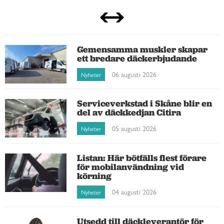
Gemensamma muskler skapar
ett bredare däckerbjudande
06 augusti 2026
Nyheter
Serviceverkstad i Skåne blir en
del av däckkedjan Citira
05 augusti 2026
Nyheter
Listan: Här bötfälls flest förare
för mobilanvändning vid
körning
04 augusti 2026
Nyheter
Utsedd till däckleverantör för