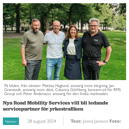
På bilden, från vänster: Mattias Haglund, ansvarig inom bärgning, Jan
Granstedt, ansvarig inom däck, Catarina Göthberg, koncern-vd för RMS
Group och Peter Andersson, ansvarig för den finska marknaden.
Nya Road Mobility Services vill bli ledande
servicepartner för yrkestrafiken
28 augusti 2024
Text:
Jonna Jansson
Foto:
Nyheter