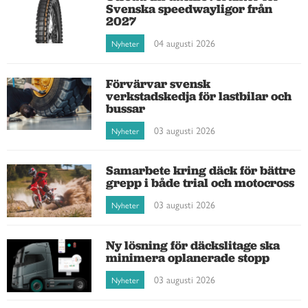
Svenska speedwayligor från
2027
04 augusti 2026
Nyheter
Förvärvar svensk
verkstadskedja för lastbilar och
bussar
03 augusti 2026
Nyheter
Samarbete kring däck för bättre
grepp i både trial och motocross
03 augusti 2026
Nyheter
Ny lösning för däckslitage ska
minimera oplanerade stopp
03 augusti 2026
Nyheter