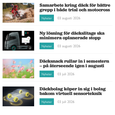
Samarbete kring däck för bättre
grepp i både trial och motocross
03 augusti 2026
Nyheter
Ny lösning för däckslitage ska
minimera oplanerade stopp
03 augusti 2026
Nyheter
Däcksnack rullar in i semestern
– på återseende igen i augusti
03 juli 2026
Nyheter
Däckbolag köper in sig i bolag
bakom virtuell sensorteknik
03 juli 2026
Nyheter