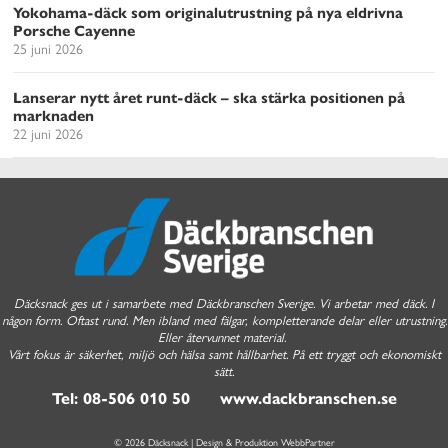
Yokohama-däck som originalutrustning på nya eldrivna
Porsche Cayenne
25 juni 2026
Lanserar nytt året runt-däck – ska stärka positionen på
marknaden
22 juni 2026
Däcksnack ges ut i samarbete med Däckbranschen Sverige. Vi arbetar med däck. I
någon form. Oftast rund. Men ibland med fälgar, kompletterande delar eller utrustning.
Eller återvunnet material.
Vårt fokus är säkerhet, miljö och hälsa samt hållbarhet. På ett tryggt och ekonomiskt
sätt.
Tel: 08-506 010 50 www.dackbranschen.se
© 2026 Däcksnack | Design & Produktion
WebbPartner