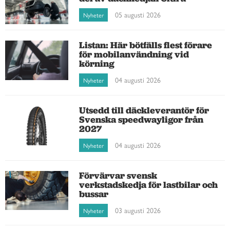
05 augusti 2026
Nyheter
Listan: Här bötfälls flest förare
för mobilanvändning vid
körning
04 augusti 2026
Nyheter
Utsedd till däckleverantör för
Svenska speedwayligor från
2027
04 augusti 2026
Nyheter
Förvärvar svensk
verkstadskedja för lastbilar och
bussar
03 augusti 2026
Nyheter