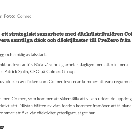
on
Foto:
Colmec
 ett strategiskt samarbete med däckdistributören Col
ra samtliga däck och däcktjänster till PreZero från 
gg och smidig avtalsstart.
unktionsleverantör. Båda våra bolag arbetar dagligen med att minimera
äger Patrick Sjölin, CEO på Colmec Group.
t huvuddelen av däcken som Colmec levererar kommer att vara regumme
e med Colmec, som kommer att säkerställa att vi kan utföra de uppdrag 
fektivt sätt. Nästan hälften av våra fordon kommer framöver att få plan
kommer att öka vår effektivitet ytterligare, säger han.
er