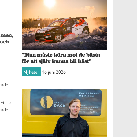
mec, 
och 
”Man måste köra mot de bästa
för att själv kunna bli bäst”
Nyheter
16 juni 2026
rade
vi har
erade