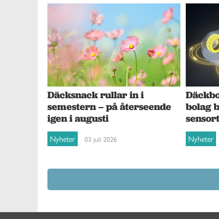
Däcksnack rullar in i
Däckbol
semestern – på återseende
bolag 
igen i augusti
sensor
Nyheter
Nyheter
03 juli 2026