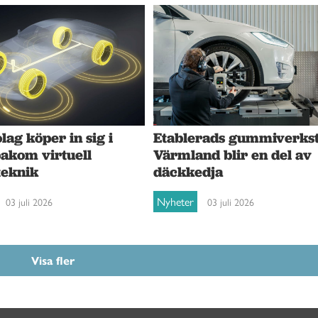
ag köper in sig i
Etablerads gummiverkst
bakom virtuell
Värmland blir en del av
teknik
däckkedja
Nyheter
03 juli 2026
03 juli 2026
Visa fler