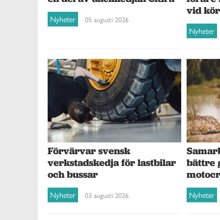
vid kö
Nyheter
05 augusti 2026
Nyheter
Förvärvar svensk
Samarb
verkstadskedja för lastbilar
bättre 
och bussar
motocr
Nyheter
Nyheter
03 augusti 2026