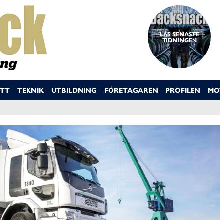
LÄS SENASTE
TIDNINGEN
TT
TEKNIK
UTBILDNING
FÖRETAGAREN
PROFILEN
MO