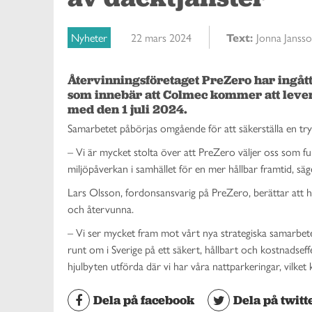
Nyheter
22 mars 2024
Text:
Jonna Janss
Återvinningsföretaget PreZero har ingått
som innebär att Colmec kommer att levere
med den 1 juli 2024.
Samarbetet påbörjas omgående för att säkerställa en try
– Vi är mycket stolta över att PreZero väljer oss som f
miljöpåverkan i samhället för en mer hållbar framtid, s
Lars Olsson, fordonsansvarig på PreZero, berättar at
och återvunna.
– Vi ser mycket fram mot vårt nya strategiska samarbet
runt om i Sverige på ett säkert, hållbart och kostnadsef
hjulbyten utförda där vi har våra nattparkeringar, vilket 
Dela på facebook
Dela på twitt