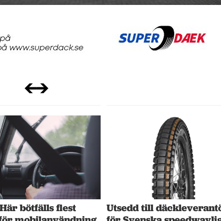
 Här bötfälls flest
Utsedd till däckleverant
 för mobilanvändning
för Svenska speedwayli