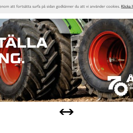
enom att fortsätta surfa på sidan godkänner du att vi använder cookies.
Klicka