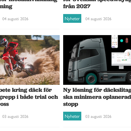
rning
från 2027
Nyheter
04 augusti 2026
04 augusti 2026
Ny lösning för däckslita
ete kring däck för
ska minimera oplanera
grepp i både trial och
stopp
oss
Nyheter
03 augusti 2026
03 augusti 2026