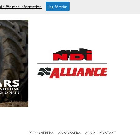
 här för mer information
.
Jag förstår
PRENUMERERA
ANNONSERA
ARKIV
KONTAKT