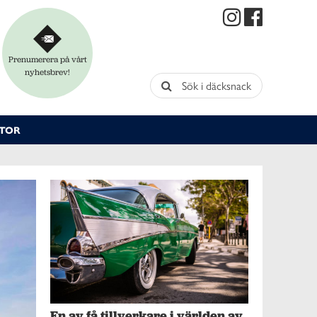
Prenumerera på vårt
nyhetsbrev!
Sök i däcksnack
TOR
En av få tillverkare i världen av