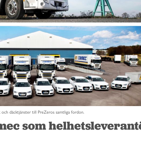
k och däcktjänster till PreZeros samtliga fordon.
mec som helhetsleverant