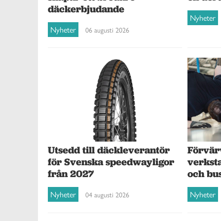
däckerbjudande
Nyheter
Nyheter
06 augusti 2026
Förvär
Utsedd till däckleverantör
verksta
för Svenska speedwayligor
och bu
från 2027
Nyheter
Nyheter
04 augusti 2026