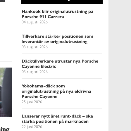
Hankook blir originalutrustning på
Porsche 911 Carrera
04 augusti 2026
Tillverkare stärker positionen som
leverantör av originalutrustning
03 augusti 2026
Däcktillverkare utrustar nya Porsche
Cayenne Electric
03 augusti 2026
Yokohama-däck som
originalutrustning på nya eldrivna
Porsche Cayenne
25 juni 2026
Lanserar nytt året runt-däck – ska
stärka positionen på marknaden
22 juni 2026
ning