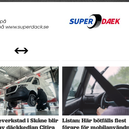
verkstad i Skåne blir
Listan: Här bötfälls flest
av däckkedjan Citira
förare för mobilanvänd