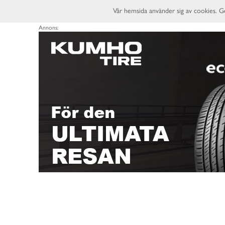
Vår hemsida använder sig av cookies. G
Annons: