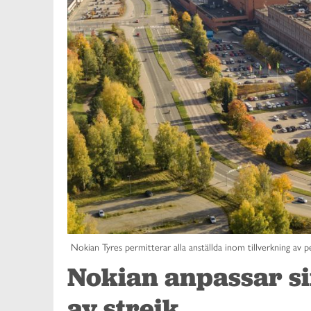
Nokian Tyres permitterar alla anställda inom tillverkning av p
Nokian anpassar sin
av strejk