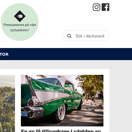
Prenumerera på vårt
nyhetsbrev!
Sök i däcksnack
TOR
En av få tillverkare i världen av