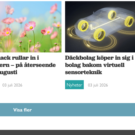
ck rullar in i
Däckbolag köper in sig i
ern – på återseende
bolag bakom virtuell
augusti
sensorteknik
Nyheter
03 juli 2026
03 juli 2026
Visa fler