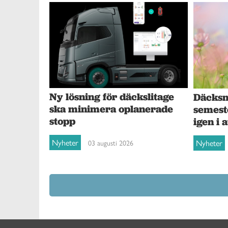
Ny lösning för däckslitage
Däcksna
ska minimera oplanerade
semest
stopp
igen i 
Nyheter
Nyheter
03 augusti 2026