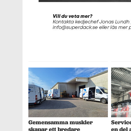
Gemensamma muskler
Service
skapar ett bredare
en del 