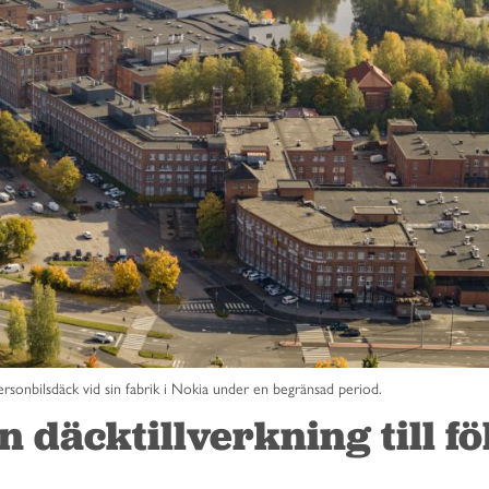
ersonbilsdäck vid sin fabrik i Nokia under en begränsad period.
 däcktillverkning till fö