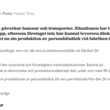
on
Foto:
Nokian Tyres
 påverkar hamnar och transporter. Situationen har lett
upp, eftersom företaget inte har kunnat leverera däck 
et nu sin produktion av personbilsdäck vid fabriken i 
handlingar som rör alla sina produktionsanställda vid fabriken för
t till den nuvarande och förutsägbara marknadssituationen. Baserat på
ade av ekonomiska och produktionsrelaterade skäl, under som mest 90 d
om produktionen av personbilsdäck att vara permitterade från den 26 mar
anligt.
er