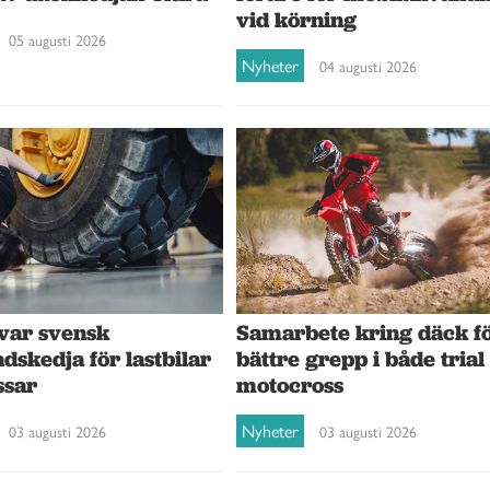
vid körning
05 augusti 2026
Nyheter
04 augusti 2026
var svensk
Samarbete kring däck f
dskedja för lastbilar
bättre grepp i både trial
ssar
motocross
Nyheter
03 augusti 2026
03 augusti 2026