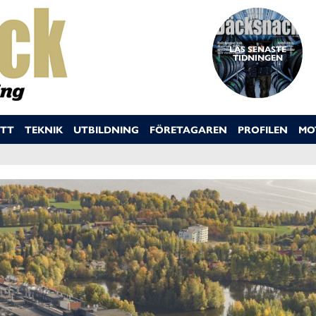
LÄS SENASTE
TIDNINGEN
TT
TEKNIK
UTBILDNING
FÖRETAGAREN
PROFILEN
MO