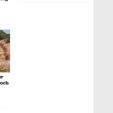
ör
 och