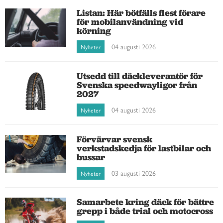
Listan: Här bötfälls flest förare
för mobilanvändning vid
körning
04 augusti 2026
Nyheter
Utsedd till däckleverantör för
Svenska speedwayligor från
2027
04 augusti 2026
Nyheter
Förvärvar svensk
verkstadskedja för lastbilar och
bussar
03 augusti 2026
Nyheter
Samarbete kring däck för bättre
grepp i både trial och motocross