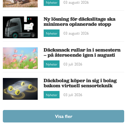
03 augusti 2026
Nyheter
Ny lösning för däckslitage ska
minimera oplanerade stopp
03 augusti 2026
Nyheter
Däcksnack rullar in i semestern
– på återseende igen i augusti
03 juli 2026
Nyheter
Däckbolag köper in sig i bolag
bakom virtuell sensorteknik
03 juli 2026
Nyheter
Visa fler