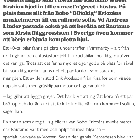
Fashion bjöd in till en meet’n’greet i höstas. På 
plats fanns allt från Bobo ”Biltokig” Ericzéns 
muskelmerca till en rullande soffa. Vd Andreas 
Linder passade också på att berätta att Rautamo 
som första fälggrossisten i Sverige även kommer 
att börja erbjuda kompletta hjul.
Ett 40-tal bilar fanns på plats under träffen i Vimmerby – allt från
driftingbilar och entusiastprojekt till arbetsbilar med fälgar utöver
det vanliga. Trots att det fanns mycket ögongodis på plats för såväl
bil- som fälgnördar fanns det ett par fordon som stack ut i
mängden. Ett av dem stod Erik Axelsson från Kisa för som visade
upp sin soffa med gräsklipparmotor och gocartdäck.
– Jag gillar att bygga grejer. Det har blivit att jag fått köra på ett par
bröllop och det är klart att folk kollar lite när man kommer i soffan,
säger han.
En annan som drog till sig blickar var Bobo Ericzéns muskelmerca,
där Rautamo varit med och hjälpt till med fälgarna –
specialtillverkade av Vossen. Sedan den gamla Mercedesen blev klar