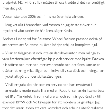
projektet. När vi först fick måtten till oss trodde vi det var omöjligt,
men det gick.
Vossen startade 2006 och finns nu över hela världen.
– Idag vet alla i branschen vad Vossen är, jag är stolt över hur
mycket vi växt under de här åren, säger Kevin.
Andreas Linder, vd för Rautamo Wheel Fashion passade också på
att berätta att Rautamo nu även börjar erbjuda kompletta hjul.
– Vi är en fälggrossist och inte en däckleverantör, men många av
våra återförsäljare efterfrågar hjälp och service med hjulet. Däcken
blir större och mer och mer avancerade och det finns kanske en
osäkerhet kring vilka fälgar som krävs till vissa däck och många har
mycket att göra under skiftessäsongen.
– Vi vill erbjuda det här som en service och har investerat i
marknadens modernaste lina med en Roadforcemaskin i samarbete
med J&B Maskinteknik som kalibrerar och som är godkänd av till
exempel BMW och Volkswagen för att montera originalhjul. Jag
tror det ligger i tiden att vara komplett och erbjuda återförsäljarna