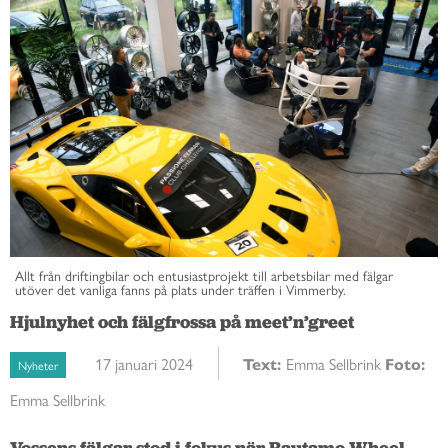
Allt från driftingbilar och entusiastprojekt till arbetsbilar med fälgar
utöver det vanliga fanns på plats under träffen i Vimmerby.
Hjulnyhet och fälgfrossa på meet’n’greet
17 januari 2024
Text:
Emma Sellbrink
Foto:
Nyheter
Emma Sellbrink
Vossens fälgar stod i fokus när Rautamo Wheel 