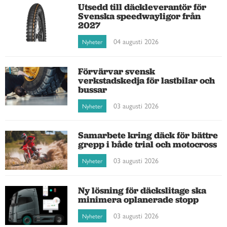
Utsedd till däckleverantör för
Svenska speedwayligor från
2027
04 augusti 2026
Nyheter
Förvärvar svensk
verkstadskedja för lastbilar och
bussar
03 augusti 2026
Nyheter
Samarbete kring däck för bättre
grepp i både trial och motocross
03 augusti 2026
Nyheter
Ny lösning för däckslitage ska
minimera oplanerade stopp
03 augusti 2026
Nyheter