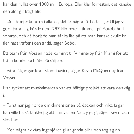
har den rullat över 1000 mil i Europa. Eller klar förresten, det kanske
den aldrig riktigt blir.
– Den börjar ta form i alla fall, det är några förbättringar till jag vill
göra bara. Jag körde den i 297 kilometer i timmen på Autobahn i
somras, och då började man tänka lite på att man kanske skulle ha
fler hästkrafter i den ändå, säger Bobo.
Ett team från Vossen hade kommit till Vimmerby från Miami för att
träffa kunder och återförsäljare.
– Våra fälgar går bra i Skandinavien, säger Kevin McQueeney från
Vossen.
Han tycker att muskelmercan var ett häftigt projekt att vara delaktig
i.
– Först när jag hörde om dimensionen på däcken och vilka fälgar
han ville ha så tänkte jag att han var en ”crazy guy”, säger Kevin och
skrattar.
– Men några av våra ingenjörer gillar gamla bilar och tog sig an