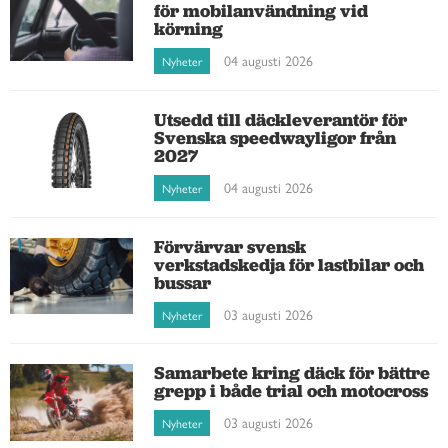
för mobilanvändning vid
körning
04 augusti 2026
Nyheter
Utsedd till däckleverantör för
Svenska speedwayligor från
2027
04 augusti 2026
Nyheter
Förvärvar svensk
verkstadskedja för lastbilar och
bussar
03 augusti 2026
Nyheter
Samarbete kring däck för bättre
grepp i både trial och motocross
03 augusti 2026
Nyheter