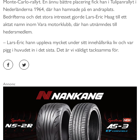
Monte-Carlo-rallyt. En ännu bättre placering fick han i Tulipanrallyt i
Nederländerna 1964, där han hamnade på en andraplats.
Bedrifterna och det stora intresset gjorde Lars-Eric Haag till ett
aktat namn inom Vara motorklubb, där han utnämndes till
hedersmedlem.
– Lars-Eric hann uppleva mycket under sitt innehållsrika liv och var
pigg i huvudet in i det sista. Det är vi väldigt tacksamma för.
Annons: