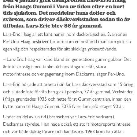
från Haags Gummi i Vara ur tiden efter en kort 
tids sjukdom. Det meddelar hans dotter och 
svärson, som driver däckverkstaden sedan tio år 
tillbaka. Lars-Eric blev 86 år gammal.
Lars-Eric Haag är ett känt namn inom däckbranschen. Svärsonen
Per-Uno Haag beskriver honom som en bestämd man som gick sin
egen väg och respekterades för sitt skickliga yrkesutövande.
– Lars-Eric Haag var känd bland sin generations gummigubbar. Det
är inte konstigt med tanke på hans långa karriär, stora
motorintresse och engagemang inom Däckarna, säger Per-Uno.
Lars-Eric började att arbeta i sin far Lars däckverkstad som 15-åring
och slutade inte förrän han gick i pension, 77 år gammal. Verkstaden
i fråga grundades 1935 och hette först Gummicentralen, innan den
bytte namn till Haags Gummi. 2025 fyller familjeföretaget 90 år.
Under en del av sin tid i branschen var Lars-Eric verksam i
Däckarnas styrelse. Han hade också ett stort motorsportsintresse
och var både duktig förare och kartläsare. 1963 kom han åtta i