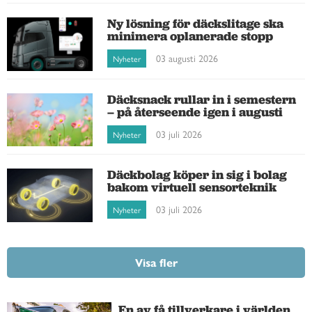
Ny lösning för däckslitage ska
minimera oplanerade stopp
03 augusti 2026
Nyheter
Däcksnack rullar in i semestern
– på återseende igen i augusti
03 juli 2026
Nyheter
Däckbolag köper in sig i bolag
bakom virtuell sensorteknik
03 juli 2026
Nyheter
Visa fler
En av få tillverkare i världen