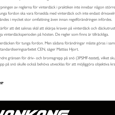
pningen av reglerna för vinterdäck i praktiken inte innebar någon störr
 tunga fordon ska vara försedda med vinterdäck och inte endast drivaxeln
ändes i mycket stor omfattning även innan regelförändringen infördes.
rför att det saknas skäl att skärpa kraven på vinterdäck och däckutrust
gga vinterdäcksperioden på hösten. De regler som finns är tillräckliga.
interdäcken för tunga fordon. Men sådana förändringar måste göras i sa
tandardiseringsarbetet CEN, säger Mattias Hjort.
ndre gränsen för driv- och bromsgrepp på snö (3PSMF-testet), vilket skul
pp på snö skulle också behöva utvecklas för att möjliggöra objektiva kr
er