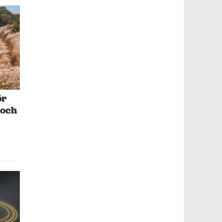
ör
 och