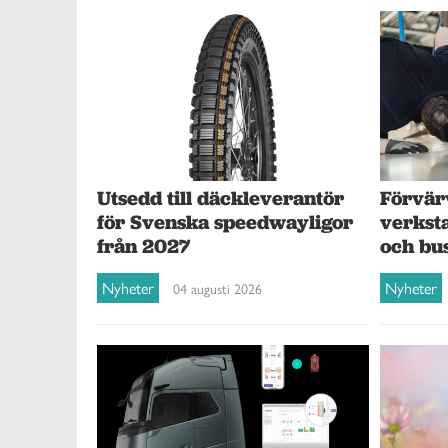
Förvär
Utsedd till däckleverantör
verksta
för Svenska speedwayligor
och bu
från 2027
Nyheter
Nyheter
04 augusti 2026