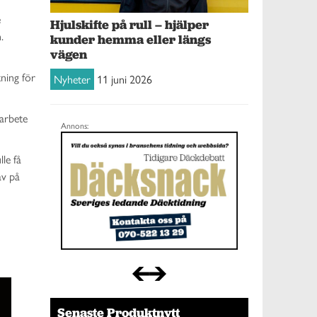
e
Hjulskifte på rull – hjälper
.
kunder hemma eller längs
vägen
ning för
Nyheter
11 juni 2026
marbete
Annons:
le få
av på
Senaste Produktnytt