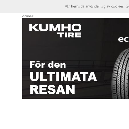
Vår hemsida använder sig av cookies. G
Annons: