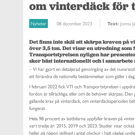
om vinterdäck för 
Nyheter
08 december 2023
Text:
Jonna 
Det finns inte skäl att skärpa kraven på 
över 3,5 ton. Det visar en utredning som S
Transportstyrelsen nyligen har presenter
sker bäst internationellt och i samarbet
– Vi har gjort en detaljerad genomgång av det nuvarande
att förändra de nationella bestämmelser som gäller i dag
I februari 2022 fick VTI och Transportstyrelsen i uppdr
fordon är tillräckliga, eller om de behöver skärpas. De
gällande krav på vinterdäck, om vinterdäcksperioden b
fungerat.
Hela 98 procent av lastbilarna uppfyller kraven på vin
vart tredje år: 2015, 2019 och 2023. Studier visar också
heller på någon skillnad i antal olyckor i halt väglag u