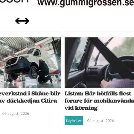
verkstad i Skåne blir
Listan: Här bötfälls flest
av däckkedjan Citira
förare för mobilanvänd
vid körning
05 augusti 2026
Nyheter
04 augusti 2026