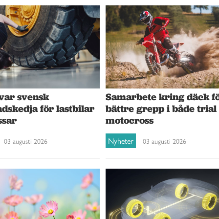
var svensk
Samarbete kring däck f
dskedja för lastbilar
bättre grepp i både trial
ssar
motocross
Nyheter
03 augusti 2026
03 augusti 2026