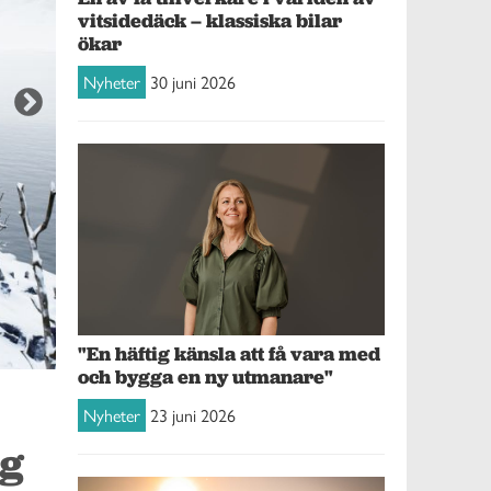
vitsidedäck – klassiska bilar
ökar
Nyheter
30 juni 2026
"En häftig känsla att få vara med
och bygga en ny utmanare"
”Med detta sagt finns fortfarande skäl att förbättra vinterdäcken för 
Nyheter
23 juni 2026
ag