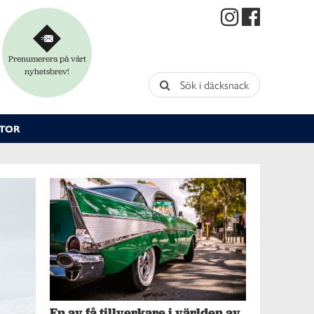
Prenumerera på vårt
nyhetsbrev!
Sök i däcksnack
TOR
En av få tillverkare i världen av