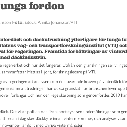
tunga fordon
Jansson
Foto:
iStock, Annika Johansson/VTI
vinterdäck och däckutrustning ytterligare för tunga fo
tatens väg- och transportforskningsinstitut (VTI) och
at för regeringen. Framtida förbättringar av vinterd
e med däckindustrin.
 regelverket och hur det fungerar. Utifrån den granskningen ser vi inge
, sammanfattar Mattias Hjort, forskningsledare på VTI.
ag av regeringen att analysera om de nuvarande kraven på vinterdäck fö
n gemensamma utredningen har också granskat hur branschen lever upp ti
ehöver förlängas och hur den regelskärpning som genomfördes 2019 har
terdäck. Det visar polisen och Transportstyrelsen undersökningar som g
 att redan i dag sker däckbyte innan vintern kommer, och analyser visar 
nder november jämfört med övriga vintermånader.