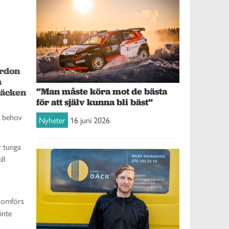
rdon 
 
”Man måste köra mot de bästa
äcken 
för att själv kunna bli bäst”
t behov
Nyheter
16 juni 2026
r tunga
ll
enomförs
inte