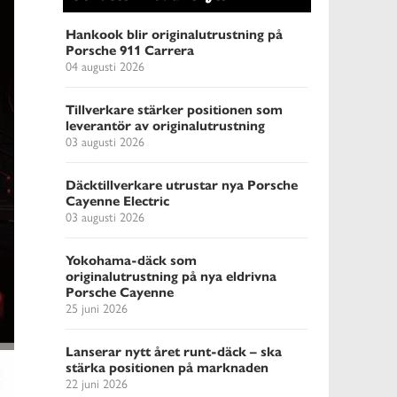
Hankook blir originalutrustning på
Porsche 911 Carrera
04 augusti 2026
Tillverkare stärker positionen som
leverantör av originalutrustning
03 augusti 2026
Däcktillverkare utrustar nya Porsche
Cayenne Electric
03 augusti 2026
Yokohama-däck som
originalutrustning på nya eldrivna
Porsche Cayenne
25 juni 2026
Lanserar nytt året runt-däck – ska
stärka positionen på marknaden
22 juni 2026