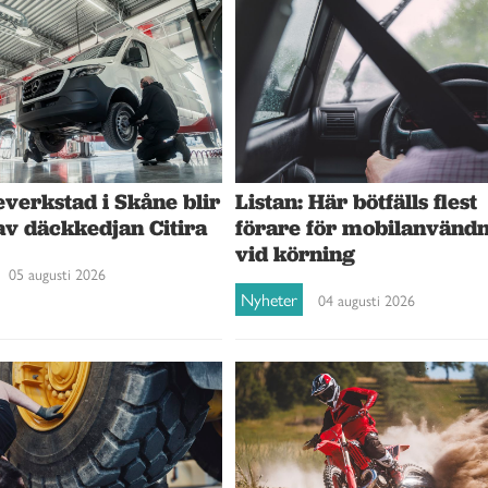
verkstad i Skåne blir
Listan: Här bötfälls flest
av däckkedjan Citira
förare för mobilanvänd
vid körning
05 augusti 2026
Nyheter
04 augusti 2026