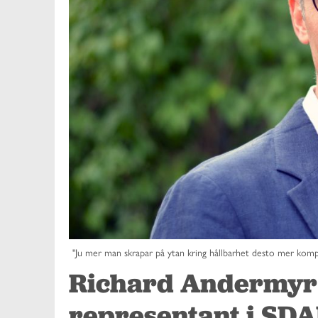
"Ju mer man skrapar på ytan kring hållbarhet desto mer kompl
Richard Andermyr 
representant i SD