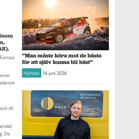
inom 
, 
B). 
”Man måste köra mot de bästa
 Europa.
för att själv kunna bli bäst”
Nyheter
16 juni 2026
sioner
 ledamot
ch till
rialet
ag. De