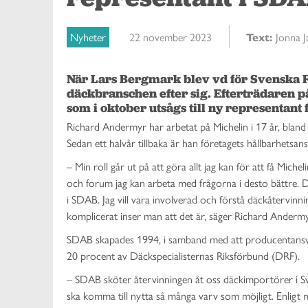
Nyheter
22 november 2023
Text:
Jonna 
När Lars Bergmark blev vd för Svenska 
däckbranschen efter sig. Efterträdaren p
som i oktober utsågs till ny representant
Richard Andermyr har arbetat på Michelin i 17 år, bla
Sedan ett halvår tillbaka är han företagets hållbarhetsa
– Min roll går ut på att göra allt jag kan för att få Michel
och forum jag kan arbeta med frågorna i desto bättre. D
i SDAB. Jag vill vara involverad och förstå däckåtervinn
komplicerat inser man att det är, säger Richard Andermy
SDAB skapades 1994, i samband med att producentansvaret
20 procent av Däckspecialisternas Riksförbund (DRF).
– SDAB sköter återvinningen åt oss däckimportörer i Sv
ska komma till nytta så många varv som möjligt. Enligt 