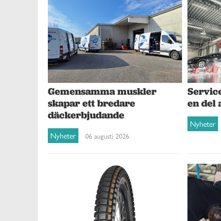
Gemensamma muskler
Service
skapar ett bredare
en del 
däckerbjudande
Nyheter
Nyheter
06 augusti 2026