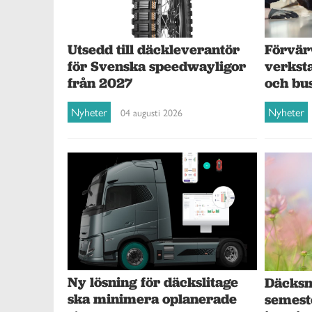
Förvär
Utsedd till däckleverantör
verksta
för Svenska speedwayligor
och bu
från 2027
Nyheter
Nyheter
04 augusti 2026
Ny lösning för däckslitage
Däcksna
ska minimera oplanerade
semest