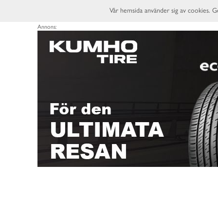
Vår hemsida använder sig av cookies. G
Annons: