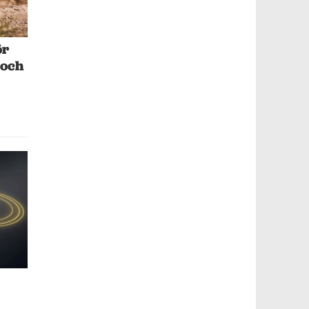
ör
 och