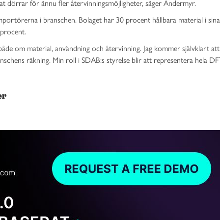
nat dörrar för ännu fler återvinningsmöjligheter, säger Andermyr.
importörerna i branschen. Bolaget har 30 procent hållbara material i sina
 procent.
både om material, användning och återvinning. Jag kommer självklart at
schens räkning. Min roll i SDAB:s styrelse blir att representera hela DF
er