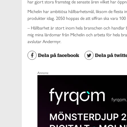
har gjort stora framsteg de senaste åren vilket har öpp
Michelin har ambitiösa hållbarhetsmål, liksom de flesta 
produkter idag. 2050 hoppas de att siffran ska vara 100
– Hållbarhet är stort inom hela branschen och handlar 
mig mina lärdomar från Michelin och arbeta för hela bran
avslutar Andermyr.
Dela på facebook
Dela på twitt
Annons: