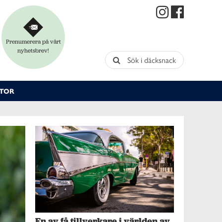
Prenumerera på vårt
nyhetsbrev!
Sök i däcksnack
TOR
En av få tillverkare i världen av