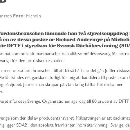
Jansson
Foto:
Michelin
Fordonsbranschen lämnade han två styrelseuppdrag 
å en av dessa poster är Richard Andermyr på Michelin
 för DFTF i styrelsen för Svensk Däckåtervinning (SDA
nd annat som nordisk marknadschef och affärsområdesansvarig för norra
nsvariga för den nordiska marknaden.
in, men också hela branschen, till att bli så hållbara det går. Ju fler diskus
ärför kändes det ganska naturligt för mig att kandidera till posten som
ing på djupet. Ju mer man skrapar på ytan kring hållbarhet desto mer
r.
 infördes i Sverige. Organisationen ägs idag till 80 procent av DFTF o
erige som den del av producentansvaret. Målsättningen är att däcksmate
mig ligger SDAB i den absoluta framkanten inom återvinning i Sverige id