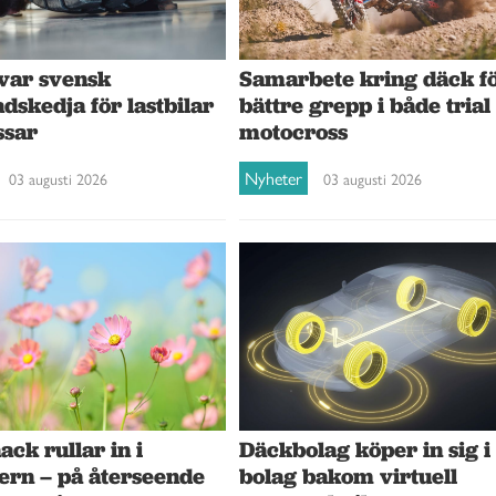
var svensk
Samarbete kring däck f
dskedja för lastbilar
bättre grepp i både trial
ssar
motocross
Nyheter
03 augusti 2026
03 augusti 2026
ck rullar in i
Däckbolag köper in sig i
ern – på återseende
bolag bakom virtuell