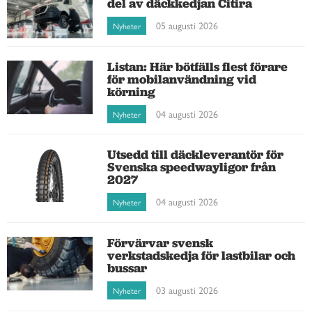
del av däckkedjan Citira
05 augusti 2026
Nyheter
Listan: Här bötfälls flest förare
för mobilanvändning vid
körning
04 augusti 2026
Nyheter
Utsedd till däckleverantör för
Svenska speedwayligor från
2027
04 augusti 2026
Nyheter
Förvärvar svensk
verkstadskedja för lastbilar och
bussar
03 augusti 2026
Nyheter