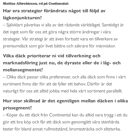
Mattias Albrektsson, vd på Continental:
Har era strategier förändrats något till följd av
lågkonjunkturen?
– Självklart påverkas vi alla av det rådande världsläget. Samtidigt är
det inget som får oss att göra några större ändringar i våra
strategier. Vår strategi är att även fortsatt vara en tillverkare av
premiumdäck som gör livet bättre och säkrare för människor.
Vilka däck prioriterar ni vid tillverkning och
marknadsföring just nu, de dyraste eller de i låg- och
mellansegmentet?
– Olika däck passar olika preferenser, och alla däck som finns i vårt
sortiment finns där för att de fyller ett behov. Därför är det
naturligt för oss att alltid jobba med hela vårt sortiment parallellt.
Hur stor skillnad är det egentligen mellan däcken i olika
prissegment?
– Köper du ett däck från Continental kan du alltid vara trygg i att du
gör ett bra köp och får ett däck som genomgått våra stenhårda
tester för bland annat rullmotstånd, bromssträcka och slitstyrka.