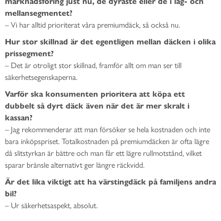
marknadsföring just nu, de dyraste eller de i låg- och
mellansegmentet?
– Vi har alltid prioriterat våra premiumdäck, så också nu.
Hur stor skillnad är det egentligen mellan däcken i olika
prissegment?
– Det är otroligt stor skillnad, framför allt om man ser till
säkerhetsegenskaperna.
Varför ska konsumenten prioritera att köpa ett
dubbelt så dyrt däck även när det är mer skralt i
kassan?
– Jag rekommenderar att man försöker se hela kostnaden och inte
bara inköpspriset. Totalkostnaden på premiumdäcken är ofta lägre
då slitstyrkan är bättre och man får ett lägre rullmotstånd, vilket
sparar bränsle alternativt ger längre räckvidd.
Är det lika viktigt att ha värstingdäck på familjens andra
bil?
– Ur säkerhetsaspekt, absolut.