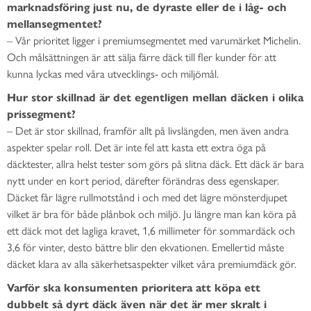
marknadsföring just nu, de dyraste eller de i låg- och
mellansegmentet?
– Vår prioritet ligger i premiumsegmentet med varumärket Michelin.
Och målsättningen är att sälja färre däck till fler kunder för att
kunna lyckas med våra utvecklings- och miljömål.
Hur stor skillnad är det egentligen mellan däcken i olika
prissegment?
– Det är stor skillnad, framför allt på livslängden, men även andra
aspekter spelar roll. Det är inte fel att kasta ett extra öga på
däcktester, allra helst tester som görs på slitna däck. Ett däck är bara
nytt under en kort period, därefter förändras dess egenskaper.
Däcket får lägre rullmotstånd i och med det lägre mönsterdjupet
vilket är bra för både plånbok och miljö. Ju längre man kan köra på
ett däck mot det lagliga kravet, 1,6 millimeter för sommardäck och
3,6 för vinter, desto bättre blir den ekvationen. Emellertid måste
däcket klara av alla säkerhetsaspekter vilket våra premiumdäck gör.
Varför ska konsumenten prioritera att köpa ett
dubbelt så dyrt däck även när det är mer skralt i