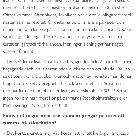
men för att inte bli lurad måste man läsa tidningarnas däcktester.
Oftast kommer Aftonbladet, Teknikens Värld och Vi bilägare fram till
nästan samma resultat. Olikheterna beror snarare på väder och
dimension, och kanske på hur hal isen är, men alla tidningar försöker
vara ärliga. Tidningen Motor använder ofta tyska tester, där man
testat enligt tyska förhållanden. Men ingen tidning gynnar något
speciellt fabrikat.
– Jag avråder också från att köpa begagnade däck. Vi har oftast med
begagnade däck i våra tester, både dubbade och odubbade. De kan
se ut som nya, alla dubbar kvar och massor av mönster, men de har
tappat så mycket av greppet. Ett däck som är ett par år gammalt
och har kanske fem millimeter kvar, av kanske nio, är SLUT! Spelar
ingen roll om man mest kör på barmark i Stockholmstrakten eller i
Mellansverige. Plötsligt är det halt!
Finns det något man kan spara in pengar på utan att
tumma på säkerheten?
– Det korta svaret är nej. Vad kostar ett liv, ett livslångt handikapp