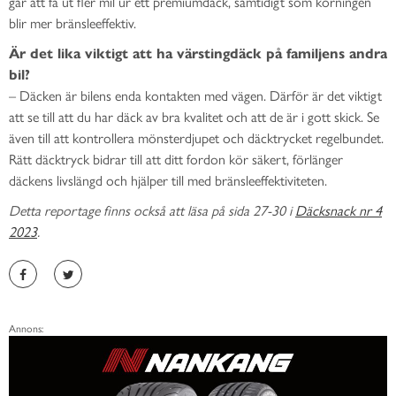
går att få ut fler mil ur ett premiumdäck, samtidigt som körningen
blir mer bränsleeffektiv.
Är det lika viktigt att ha värstingdäck på familjens andra
bil?
–
Däcken är bilens enda kontakten med vägen. Därför är det viktigt
att se till att du har däck av bra kvalitet och att de är i gott skick. Se
även till att kontrollera mönsterdjupet och däcktrycket regelbundet.
Rätt däcktryck bidrar till att ditt fordon kör säkert, förlänger
däckens livslängd och hjälper till med bränsleeffektiviteten.
Detta reportage finns också att läsa på sida 27-30 i
Däcksnack nr 4
2023
.
Annons: