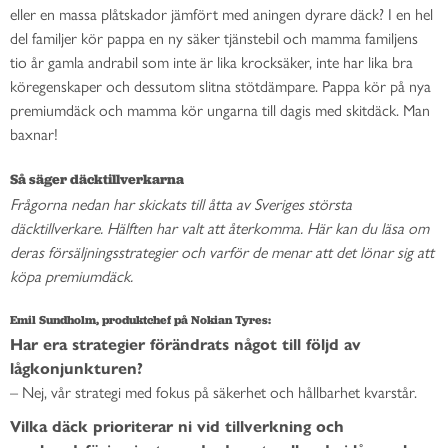
eller en massa plåtskador jämfört med aningen dyrare däck? I en hel
del familjer kör pappa en ny säker tjänstebil och mamma familjens
tio år gamla andrabil som inte är lika krocksäker, inte har lika bra
köregenskaper och dessutom slitna stötdämpare. Pappa kör på nya
premiumdäck och mamma kör ungarna till dagis med skitdäck. Man
baxnar!
Så säger däcktillverkarna
Frågorna nedan har skickats till åtta av Sveriges största
däcktillverkare. Hälften har valt att återkomma. Här kan du läsa om
deras försäljningsstrategier och varför de menar att det lönar sig att
köpa premiumdäck.
Emil Sundholm, produktchef på Nokian Tyres:
Har era strategier förändrats något till följd av
lågkonjunkturen?
– Nej, vår strategi med fokus på säkerhet och hållbarhet kvarstår.
Vilka däck prioriterar ni vid tillverkning och