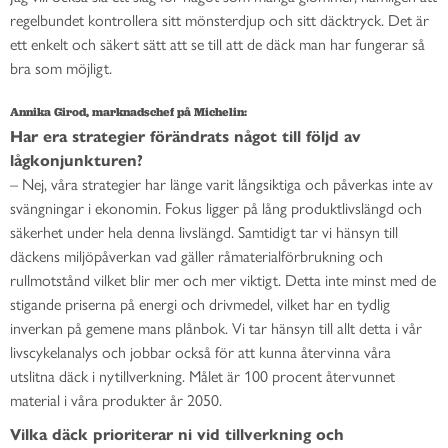
regelbundet kontrollera sitt mönsterdjup och sitt däcktryck. Det är
ett enkelt och säkert sätt att se till att de däck man har fungerar så
bra som möjligt.
Annika Girod, marknadschef på Michelin:
Har era strategier förändrats något till följd av
lågkonjunkturen?
– Nej, våra strategier har länge varit långsiktiga och påverkas inte av
svängningar i ekonomin. Fokus ligger på lång produktlivslängd och
säkerhet under hela denna livslängd. Samtidigt tar vi hänsyn till
däckens miljöpåverkan vad gäller råmaterialförbrukning och
rullmotstånd vilket blir mer och mer viktigt. Detta inte minst med de
stigande priserna på energi och drivmedel, vilket har en tydlig
inverkan på gemene mans plånbok. Vi tar hänsyn till allt detta i vår
livscykelanalys och jobbar också för att kunna återvinna våra
utslitna däck i nytillverkning. Målet är 100 procent återvunnet
material i våra produkter år 2050.
Vilka däck prioriterar ni vid tillverkning och