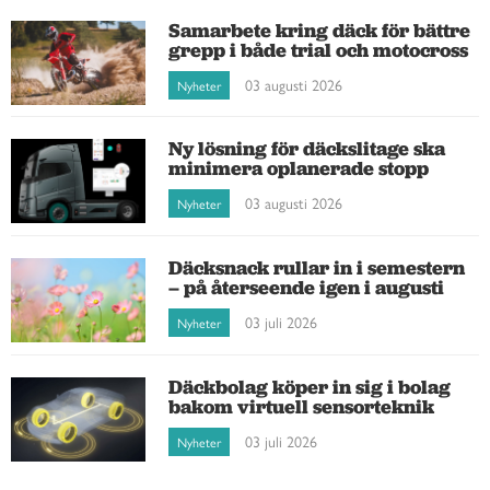
Samarbete kring däck för bättre
grepp i både trial och motocross
03 augusti 2026
Nyheter
Ny lösning för däckslitage ska
minimera oplanerade stopp
03 augusti 2026
Nyheter
Däcksnack rullar in i semestern
– på återseende igen i augusti
03 juli 2026
Nyheter
Däckbolag köper in sig i bolag
bakom virtuell sensorteknik
03 juli 2026
Nyheter