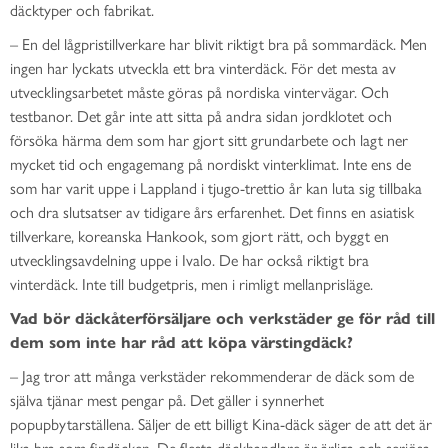
däcktyper och fabrikat.
– En del lågpristillverkare har blivit riktigt bra på sommardäck. Men
ingen har lyckats utveckla ett bra vinterdäck. För det mesta av
utvecklingsarbetet måste göras på nordiska vintervägar. Och
testbanor. Det går inte att sitta på andra sidan jordklotet och
försöka härma dem som har gjort sitt grundarbete och lagt ner
mycket tid och engagemang på nordiskt vinterklimat. Inte ens de
som har varit uppe i Lappland i tjugo-trettio år kan luta sig tillbaka
och dra slutsatser av tidigare års erfarenhet. Det finns en asiatisk
tillverkare, koreanska Hankook, som gjort rätt, och byggt en
utvecklingsavdelning uppe i Ivalo. De har också riktigt bra
vinterdäck. Inte till budgetpris, men i rimligt mellanprisläge.
Vad bör däckåterförsäljare och verkstäder ge för råd till
dem som inte har råd att köpa värstingdäck?
– Jag tror att många verkstäder rekommenderar de däck som de
själva tjänar mest pengar på. Det gäller i synnerhet
popupbytarställena. Säljer de ett billigt Kina-däck säger de att det är
lika bra som findäcken. De flesta däckhandlare är ärliga och seriösa,