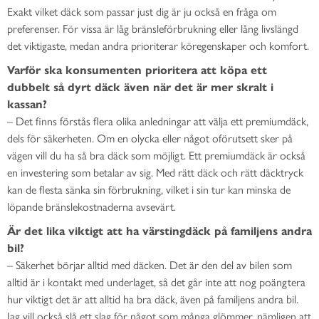
Exakt vilket däck som passar just dig är ju också en fråga om
preferenser. För vissa är låg bränsleförbrukning eller lång livslängd
det viktigaste, medan andra prioriterar köregenskaper och komfort.
Varför ska konsumenten prioritera att köpa ett
dubbelt så dyrt däck även när det är mer skralt i
kassan?
– Det finns förstås flera olika anledningar att välja ett premiumdäck,
dels för säkerheten. Om en olycka eller något oförutsett sker på
vägen vill du ha så bra däck som möjligt. Ett premiumdäck är också
en investering som betalar av sig. Med rätt däck och rätt däcktryck
kan de flesta sänka sin förbrukning, vilket i sin tur kan minska de
löpande bränslekostnaderna avsevärt.
Är det lika viktigt att ha värstingdäck på familjens andra
bil?
– Säkerhet börjar alltid med däcken. Det är den del av bilen som
alltid är i kontakt med underlaget, så det går inte att nog poängtera
hur viktigt det är att alltid ha bra däck, även på familjens andra bil.
Jag vill också slå ett slag för något som många glömmer, nämligen att