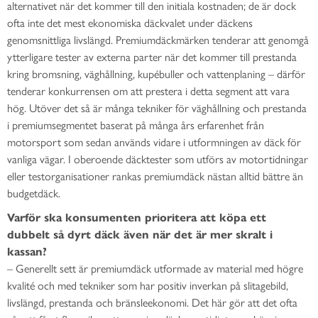
alternativet när det kommer till den initiala kostnaden; de är dock
ofta inte det mest ekonomiska däckvalet under däckens
genomsnittliga livslängd. Premiumdäckmärken tenderar att genomgå
ytterligare tester av externa parter när det kommer till prestanda
kring bromsning, väghållning, kupébuller och vattenplaning – därför
tenderar konkurrensen om att prestera i detta segment att vara
hög. Utöver det så är många tekniker för väghållning och prestanda
i premiumsegmentet baserat på många års erfarenhet från
motorsport som sedan används vidare i utformningen av däck för
vanliga vägar. I oberoende däcktester som utförs av motortidningar
eller testorganisationer rankas premiumdäck nästan alltid bättre än
budgetdäck.
Varför ska konsumenten prioritera att köpa ett
dubbelt så dyrt däck även när det är mer skralt i
kassan?
– Generellt sett är premiumdäck utformade av material med högre
kvalité och med tekniker som har positiv inverkan på slitagebild,
livslängd, prestanda och bränsleekonomi. Det här gör att det ofta