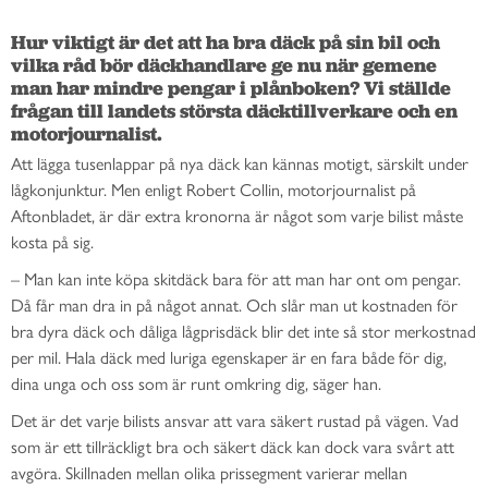
Hur viktigt är det att ha bra däck på sin bil och 
vilka råd bör däckhandlare ge nu när gemene 
man har mindre pengar i plånboken? Vi ställde 
frågan till landets största däcktillverkare och en 
motorjournalist. 
Att lägga tusenlappar på nya däck kan kännas motigt, särskilt under
lågkonjunktur. Men enligt Robert Collin, motorjournalist på
Aftonbladet, är där extra kronorna är något som varje bilist måste
kosta på sig.
– Man kan inte köpa skitdäck bara för att man har ont om pengar.
Då får man dra in på något annat. Och slår man ut kostnaden för
bra dyra däck och dåliga lågprisdäck blir det inte så stor merkostnad
per mil. Hala däck med luriga egenskaper är en fara både för dig,
dina unga och oss som är runt omkring dig, säger han.
Det är det varje bilists ansvar att vara säkert rustad på vägen. Vad
som är ett tillräckligt bra och säkert däck kan dock vara svårt att
avgöra. Skillnaden mellan olika prissegment varierar mellan