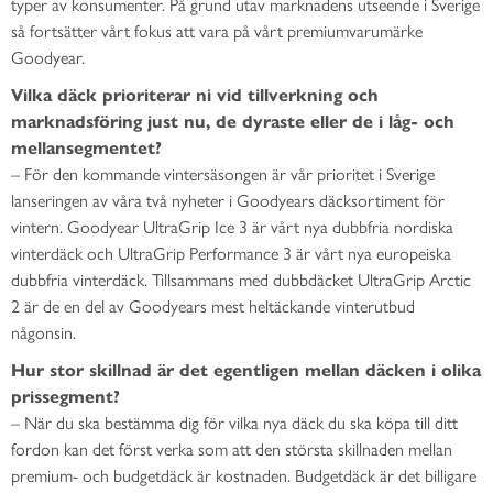
typer av konsumenter. På grund utav marknadens utseende i Sverige
så fortsätter vårt fokus att vara på vårt premiumvarumärke
Goodyear.
Vilka däck prioriterar ni vid tillverkning och
marknadsföring just nu, de dyraste eller de i låg- och
mellansegmentet?
– För den kommande vintersäsongen är vår prioritet i Sverige
lanseringen av våra två nyheter i Goodyears däcksortiment för
vintern. Goodyear UltraGrip Ice 3 är vårt nya dubbfria nordiska
vinterdäck och UltraGrip Performance 3 är vårt nya europeiska
dubbfria vinterdäck. Tillsammans med dubbdäcket UltraGrip Arctic
2 är de en del av Goodyears mest heltäckande vinterutbud
någonsin.
Hur stor skillnad är det egentligen mellan däcken i olika
prissegment?
– När du ska bestämma dig för vilka nya däck du ska köpa till ditt
fordon kan det först verka som att den största skillnaden mellan
premium- och budgetdäck är kostnaden. Budgetdäck är det billigare