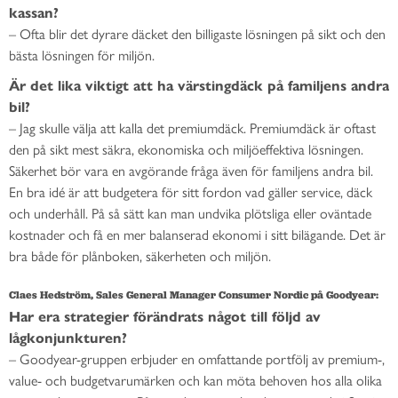
kassan?
– Ofta blir det dyrare däcket den billigaste lösningen på sikt och den
bästa lösningen för miljön.
Är det lika viktigt att ha värstingdäck på familjens andra
bil?
– Jag skulle välja att kalla det premiumdäck. Premiumdäck är oftast
den på sikt mest säkra, ekonomiska och miljöeffektiva lösningen.
Säkerhet bör vara en avgörande fråga även för familjens andra bil.
En bra idé är att budgetera för sitt fordon vad gäller service, däck
och underhåll. På så sätt kan man undvika plötsliga eller oväntade
kostnader och få en mer balanserad ekonomi i sitt bilägande. Det är
bra både för plånboken, säkerheten och miljön.
Claes Hedström, Sales General Manager Consumer Nordic på Goodyear:
Har era strategier förändrats något till följd av
lågkonjunkturen?
– Goodyear-gruppen erbjuder en omfattande portfölj av premium-,
value- och budgetvarumärken och kan möta behoven hos alla olika