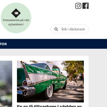
Prenumerera på vårt
nyhetsbrev!
Sök i däcksnack
TOR
En av få tillverkare i världen av