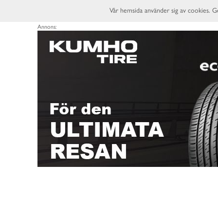
Vår hemsida använder sig av cookies. G
Annons: