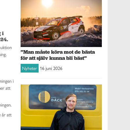
i 
24. 
duktion
”Man måste köra mot de bästa
ning.
för att själv kunna bli bäst”
Nyheter
16 juni 2026
ningen i
er att
ningen.
 år att