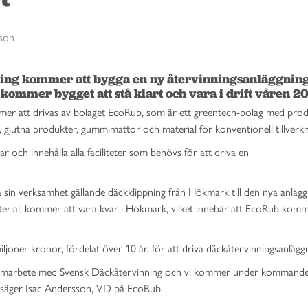
sson
ning kommer att bygga en ny återvinningsanläggning 
kommer bygget att stå klart och vara i drift våren 20
mer att drivas av bolaget EcoRub, som
är ett greentech-bolag med pro
, gjutna produkter, gummimattor och material för konventionell tillverk
 och innehålla alla faciliteter som behövs för att driva en
sin verksamhet gällande däckklippning från Hökmark till den nya anlägg
erial, kommer att vara kvar i Hökmark, vilket innebär att EcoRub komm
joner kronor, fördelat över 10 år, för att driva däckåtervinningsanlägg
ta samarbete med Svensk Däckåtervinning och vi kommer under kommande
e, säger Isac Andersson, VD på EcoRub.