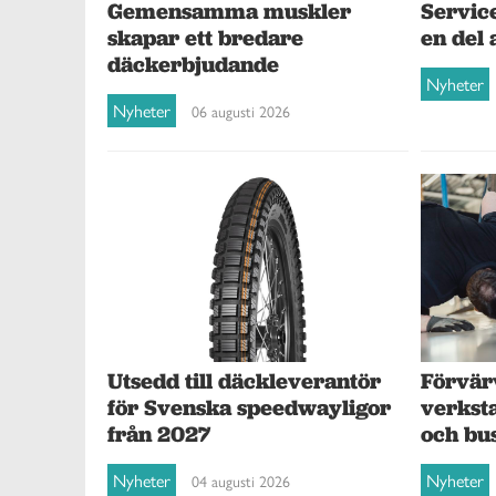
Gemensamma muskler
Service
skapar ett bredare
en del 
däckerbjudande
Nyheter
Nyheter
06 augusti 2026
Förvär
Utsedd till däckleverantör
verksta
för Svenska speedwayligor
och bu
från 2027
Nyheter
Nyheter
04 augusti 2026