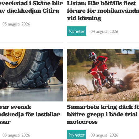
verkstad i Skåne blir
Listan: Här bötfälls flest
av däckkedjan Citira
förare för mobilanvänd
vid körning
05 augusti 2026
Nyheter
04 augusti 2026
var svensk
Samarbete kring däck f
dskedja för lastbilar
bättre grepp i både trial
ssar
motocross
Nyheter
03 augusti 2026
03 augusti 2026