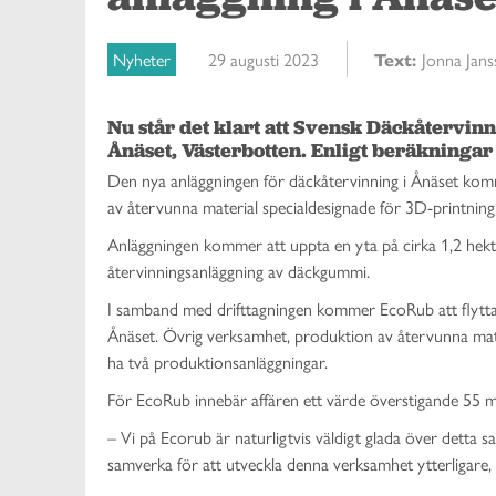
Nyheter
29 augusti 2023
Text:
Jonna Jan
Nu står det klart att Svensk Däckåtervin
Ånäset, Västerbotten. Enligt beräkningar 
Den nya anläggningen för däckåtervinning i Ånäset kom
av återvunna material specialdesignade för 3D-printning
Anläggningen kommer att uppta en yta på cirka 1,2 hektar
återvinningsanläggning av däckgummi.
I samband med drifttagningen kommer EcoRub att flytta 
Ånäset. Övrig verksamhet, produktion av återvunna mat
ha två produktionsanläggningar.
För EcoRub innebär affären ett värde överstigande 55 mil
–
Vi på Ecorub är naturligtvis väldigt glada över det
samverka för att utveckla denna verksamhet ytterligar