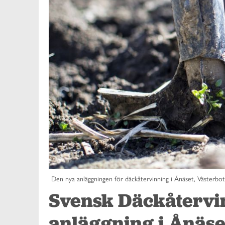
Den nya anläggningen för däckåtervinning i Ånäset, Västerbot
Svensk Däckåtervi
anläggning i Ånäse