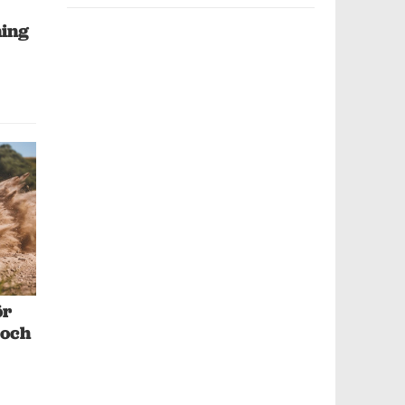
ning
ör
 och