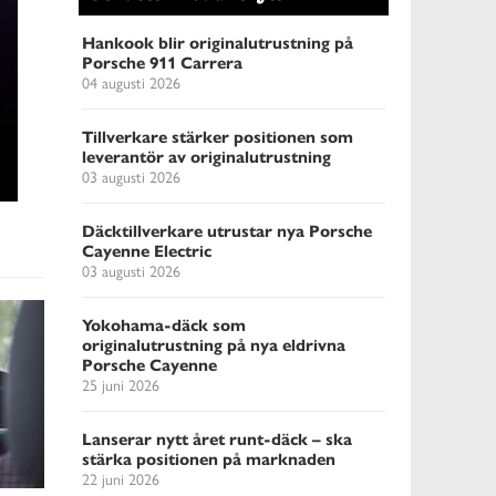
Hankook blir originalutrustning på
Porsche 911 Carrera
04 augusti 2026
Tillverkare stärker positionen som
leverantör av originalutrustning
03 augusti 2026
Däcktillverkare utrustar nya Porsche
Cayenne Electric
03 augusti 2026
Yokohama-däck som
originalutrustning på nya eldrivna
Porsche Cayenne
25 juni 2026
Lanserar nytt året runt-däck – ska
stärka positionen på marknaden
22 juni 2026