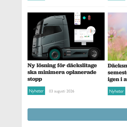
Ny lösning för däckslitage
Däcksna
ska minimera oplanerade
semest
stopp
igen i 
Nyheter
Nyheter
03 augusti 2026