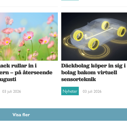
ck rullar in i
Däckbolag köper in sig i
ern – på återseende
bolag bakom virtuell
augusti
sensorteknik
Nyheter
03 juli 2026
03 juli 2026
Visa fler