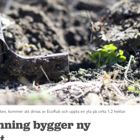
ten, kommer att drivas av EcoRub och uppta en yta på cirka 1,2 hektar.
nning bygger ny
t