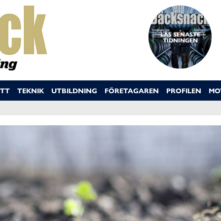
LÄS SENASTE
TIDNINGEN
TT
TEKNIK
UTBILDNING
FÖRETAGAREN
PROFILEN
MO