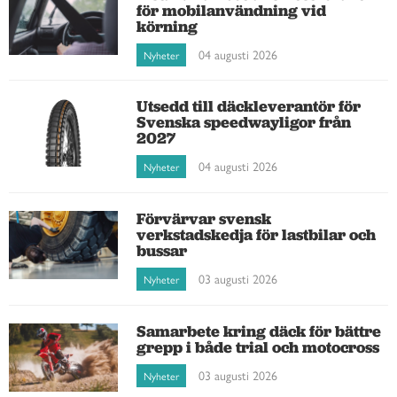
för mobilanvändning vid
körning
04 augusti 2026
Nyheter
Utsedd till däckleverantör för
Svenska speedwayligor från
2027
04 augusti 2026
Nyheter
Förvärvar svensk
verkstadskedja för lastbilar och
bussar
03 augusti 2026
Nyheter
Samarbete kring däck för bättre
grepp i både trial och motocross
03 augusti 2026
Nyheter