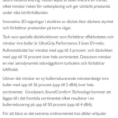
vilket minskar risken för vattenplaning och ger utmärkt prestanda
under våta körförhållanden.
Innovativa 3D-sajpningar i skuldran av däcket ökar däckens styvhet
och förbättrar prestandan på torra vägar.
Tack vare speciella däckfunktioner som förbättrar effektiviteten och
minskar inre buller är UltraGrip Performance 3 även EV-redo.
Rullmotståndet har minskat med upp till 3 procent
och däckvikten
med upp till 10 procent över hela sortimentet. Dessutom minskar
en mer aerodynamisk sidoväggsform turbulens och förbättrar
luftflödet.
Utöver det minskar en ny bullerreducerande mönsterdesign inre
buller med upp till 36 procent (upp till 2 dBA) över hela
sortimentet.
Goodyears
SoundComfort Technology
kommer att
läggas till i det framtida sortimentet vilket resulterar i en
bullerreducering på upp till 50 procent (upp till 4 dBA).
För att klara av det extrema vridmomentet hos elbilar erbjuder