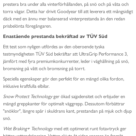
prestera bra under alla vinterförhållanden, på snö och på våta och
torra vägar. Detta har drivit Goodyear till att leverera ett mångsidigt
däck med en ännu mer balanserad vinterprestanda än den redan
prisbelönta föregångaren.
Enastående prestanda bekräftad av TÜV Süd
Ett test som nyligen utfördes av den oberoende tyska
testmyndigheten TÜV Süd bekräftar att UltraGrip Performance 3,
jämfört med fyra premiumkonkurrenter, leder i väghållning på snö,
bromsning på vått och bromsning på torrt.
Speciella egenskaper gör den perfekt för en mängd olika fordon,
inklusive kraftfulla elbilar.
Snow Protect Technology
ger ökad sajpdensitet och erbjuder en
mängd greppkanter för optimalt väggrepp. Dessutom förbättrar
"snöklor", längre spår i skuldrans kant, prestandan på mjuk och djup
snö.
Wet Braking+ Technology
med ett optimerat runt fotavtryck ger
bättre vattendränering. Vatten skjuts åt sidan snarare än framåt,