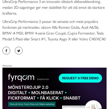
UltraGrip Performance 3 en innovativ slitstark slitbaneblandning,
medan 3D-sajpningar ger mer stabilitet för att stå emot de starkare
krafterna.
UltraGrip Performance 3 passar de senaste och mest populära
fordonen på marknaden, såsom Alfa Romeo Giulia, Audi A6/S6,
BMW i4 M50, BMW 4-serie Gran Coupé, Cupra Formentor, Tesla
Model S Plaid eller Smart #1, Toyota Aygo X eller Volvo C40/XC40
Annons: