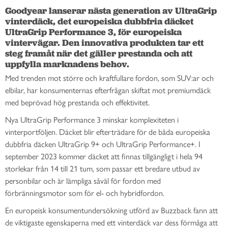
Goodyear lanserar nästa generation av UltraGrip 
vinterdäck, det europeiska dubbfria däcket 
UltraGrip Performance 3, för europeiska 
vintervägar. Den innovativa produkten tar ett 
steg framåt när det gäller prestanda och att 
uppfylla marknadens behov.
Med trenden mot större och kraftfullare fordon, som SUV:ar och
elbilar, har konsumenternas efterfrågan skiftat mot premiumdäck
med beprövad hög prestanda och effektivitet.
Nya UltraGrip Performance 3 minskar komplexiteten i
vinterportföljen. Däcket blir efterträdare för de båda europeiska
dubbfria däcken UltraGrip 9+ och UltraGrip Performance+. I
september 2023 kommer däcket att finnas tillgängligt i hela 94
storlekar från 14 till 21 tum, som passar ett bredare utbud av
personbilar och är lämpliga såväl för fordon med
förbränningsmotor som för el- och hybridfordon.
En europeisk konsumentundersökning utförd av Buzzback fann att
de viktigaste egenskaperna med ett vinterdäck var dess förmåga att