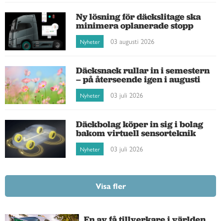
Ny lösning för däckslitage ska
minimera oplanerade stopp
03 augusti 2026
Nyheter
Däcksnack rullar in i semestern
– på återseende igen i augusti
03 juli 2026
Nyheter
Däckbolag köper in sig i bolag
bakom virtuell sensorteknik
03 juli 2026
Nyheter
Visa fler
En av få tillverkare i världen