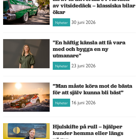
av vitsidedäck – klassiska bilar
ökar
30 juni 2026
Nyheter
"En häftig känsla att få vara
med och bygga en ny
utmanare"
23 juni 2026
Nyheter
”Man måste köra mot de bästa
för att själv kunna bli bäst”
16 juni 2026
Nyheter
Hjulskifte på rull – hjälper
kunder hemma eller längs