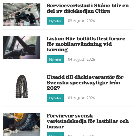
Serviceverkstad i Skåne blir en
del av däckkedjan Citira
05 augusti 2026
Nyheter
Listan: Här bötfälls flest förare
för mobilanvändning vid
körning
04 augusti 2026
Nyheter
Utsedd till däckleverantör för
Svenska speedwayligor från
2027
04 augusti 2026
Nyheter
Förvärvar svensk
verkstadskedja för lastbilar och
bussar
03 augusti 2026