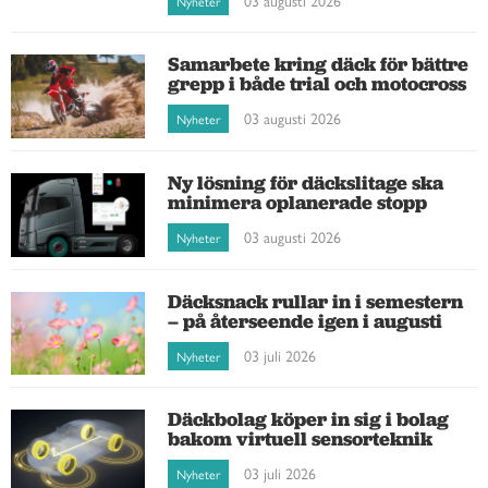
Nyheter
Samarbete kring däck för bättre
grepp i både trial och motocross
03 augusti 2026
Nyheter
Ny lösning för däckslitage ska
minimera oplanerade stopp
03 augusti 2026
Nyheter
Däcksnack rullar in i semestern
– på återseende igen i augusti
03 juli 2026
Nyheter
Däckbolag köper in sig i bolag
bakom virtuell sensorteknik
03 juli 2026
Nyheter