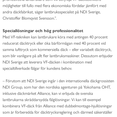
möjligheter till fullo med flera ekonomiska fördelar jämfört med
andra däckfabrikat, säger lantbruksspecialist på NDI Sverige,
Christoffer Blomqvist Svensson.”.
Speciallösningar och hög professionalitet
Med VF-tekniken kan lantbrukare köra med antingen 40 procent
reducerat däcktryck eller öka bärförmågan med 40 procent vid
samma lufttryck som kommersiella däck – eller variabelt däcktryck,
som blir vanligare på allt fler lantbruksmaskiner. Dessutom erbjuder
NDI Sverige att leverera VF-däcken i kombination med
specialtillverkade fälgar för kundens behov.
– Förutom att NDI Sverige ingår i den internationella däckgrossisten
NDI Group, som har den nordiska agenturen på Yokohama OHT,
inklusive däckmärket Alliance, kan vi erbjuda de svenska
lantbrukarna skräddarsydda fälglösningar. Vi kan till exempel
kombinera VF-däck från Alliance med dubbelmontage-hjullösningar
som är förberedda för däcktrycksreglering och därmed säkerställer