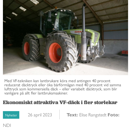
Med VF-tekniken kan lantbrukare köra med antingen 40 procent
reducerat däcktryck eller öka bärförmågan med 40 procent vid samma
lufttryck som kommersiella däck – eller variabelt däcktryck, som blir
vanligare på allt fler lantbruksmaskiner.
Ekonomiskt attraktiva VF-däck i fler storlekar
26 april 2023
Text:
Elise Rangstedt
Foto:
Nyheter
NDI