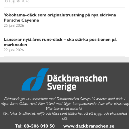
03 augusti 2026
Yokohama-däck som originalutrustning på nya eldrivna
Porsche Cayenne
25 juni 2026
Lanserar nytt året runt-däck – ska stärka positionen på
marknaden
22 juni 2026
Däcksnack ges ut i samarbete med Däckbranschen Sverige. Vi arbetar med däck. I
någon form. Oftast rund. Men ibland med fälgar, kompletterande delar eller utrustning.
Eller återvunnet material.
Vårt fokus är säkerhet, miljö och hälsa samt hållbarhet. På ett tryggt och ekonomiskt
sätt.
Tel: 08-506 010 50 www.dackbranschen.se