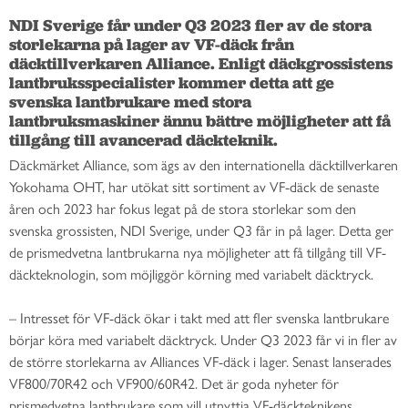
NDI Sverige får under Q3 2023 fler av de stora 
storlekarna på lager av VF-däck från 
däcktillverkaren Alliance. Enligt däckgrossistens 
lantbruksspecialister kommer detta att ge 
svenska lantbrukare med stora 
lantbruksmaskiner ännu bättre möjligheter att få 
tillgång till avancerad däckteknik.
Däckmärket Alliance, som ägs av den internationella däcktillverkaren
Yokohama OHT, har utökat sitt sortiment av VF-däck de senaste
åren och 2023 har fokus legat på de stora storlekar som den
svenska grossisten, NDI Sverige, under Q3 får in på lager. Detta ger
de prismedvetna lantbrukarna nya möjligheter att få tillgång till VF-
däckteknologin, som möjliggör körning med variabelt däcktryck.
– Intresset för VF-däck ökar i takt med att fler svenska lantbrukare
börjar köra med variabelt däcktryck. Under Q3 2023 får vi in fler av
de större storlekarna av Alliances VF-däck i lager. Senast lanserades
VF800/70R42 och VF900/60R42. Det är goda nyheter för
prismedvetna lantbrukare som vill utnyttja VF-däckteknikens