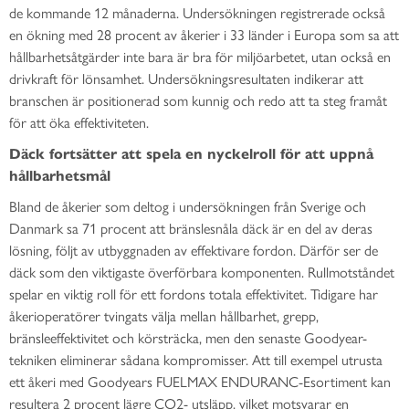
de kommande 12 månaderna. Undersökningen registrerade också
en ökning med 28 procent av åkerier i 33 länder i Europa som sa att
hållbarhetsåtgärder inte bara är bra för miljöarbetet, utan också en
drivkraft för lönsamhet. Undersökningsresultaten indikerar att
branschen är positionerad som kunnig och redo att ta steg framåt
för att öka effektiviteten.
Däck fortsätter att spela en nyckelroll för att uppnå
hållbarhetsmål
Bland de åkerier som deltog i undersökningen från Sverige och
Danmark sa 71 procent att bränslesnåla däck är en del av deras
lösning, följt av utbyggnaden av effektivare fordon. Därför ser de
däck som den viktigaste överförbara komponenten. Rullmotståndet
spelar en viktig roll för ett fordons totala effektivitet. Tidigare har
åkerioperatörer tvingats välja mellan hållbarhet, grepp,
bränsleeffektivitet och körsträcka, men den senaste Goodyear-
tekniken eliminerar sådana kompromisser. Att till exempel utrusta
ett åkeri med Goodyears FUELMAX ENDURANC-Esortiment kan
resultera 2 procent lägre CO2- utsläpp, vilket motsvarar en