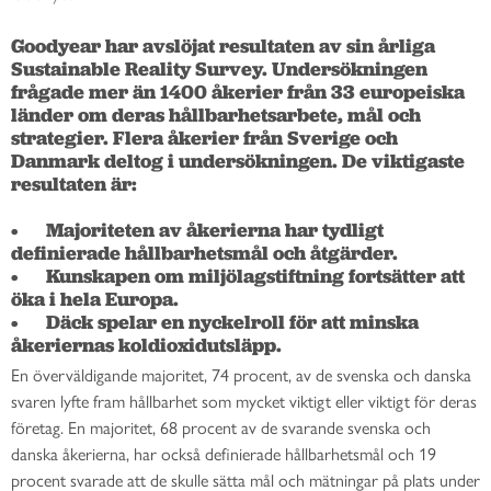
Goodyear har avslöjat resultaten av sin årliga 
Sustainable Reality Survey. Undersökningen 
frågade mer än 1400 åkerier från 33 europeiska 
länder om deras hållbarhetsarbete, mål och 
strategier. Flera åkerier från Sverige och 
Danmark deltog i undersökningen. De viktigaste 
resultaten är:

•	Majoriteten av åkerierna har tydligt 
definierade hållbarhetsmål och åtgärder.

•	Kunskapen om miljölagstiftning fortsätter att 
öka i hela Europa.

•	Däck spelar en nyckelroll för att minska 
åkeriernas koldioxidutsläpp.
En överväldigande majoritet, 74 procent, av de svenska och danska
svaren lyfte fram hållbarhet som mycket viktigt eller viktigt för deras
företag. En majoritet, 68 procent av de svarande svenska och
danska åkerierna, har också definierade hållbarhetsmål och 19
procent svarade att de skulle sätta mål och mätningar på plats under