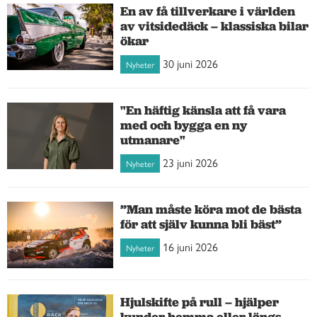
En av få tillverkare i världen
av vitsidedäck – klassiska bilar
ökar
30 juni 2026
Nyheter
"En häftig känsla att få vara
med och bygga en ny
utmanare"
23 juni 2026
Nyheter
”Man måste köra mot de bästa
för att själv kunna bli bäst”
16 juni 2026
Nyheter
Hjulskifte på rull – hjälper
kunder hemma eller längs