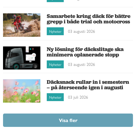
Samarbete kring däck för bättre
grepp i både trial och motocross
03 augusti 2026
Nyheter
Ny lösning för däckslitage ska
minimera oplanerade stopp
03 augusti 2026
Nyheter
Däcksnack rullar in i semestern
– på återseende igen i augusti
03 juli 2026
Nyheter
Visa fler