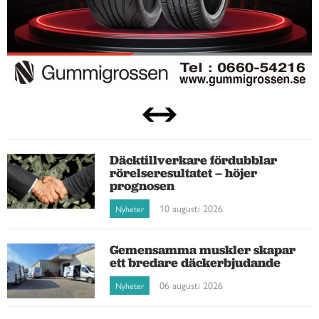
Däcktillverkare fördubblar
rörelseresultatet – höjer
prognosen
10 augusti 2026
Nyheter
Gemensamma muskler skapar
ett bredare däckerbjudande
06 augusti 2026
Nyheter