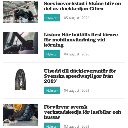
Serviceverkstad i Skåne blir en
del av däckkedjan Citira
05 augusti 2026
Nyheter
Listan: Här bötfälls flest förare
för mobilanvändning vid
körning
04 augusti 2026
Nyheter
Utsedd till däckleverantör för
Svenska speedwayligor från
2027
04 augusti 2026
Nyheter
Förvärvar svensk
verkstadskedja för lastbilar och
bussar
03 augusti 2026
Nyheter