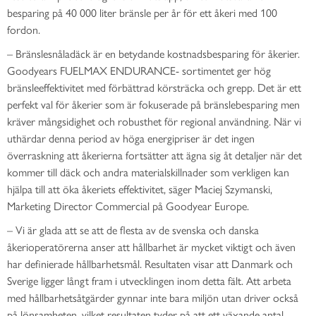
besparing på 40 000 liter bränsle per år för ett åkeri med 100
fordon.
– Bränslesnåladäck är en betydande kostnadsbesparing för åkerier.
Goodyears FUELMAX ENDURANCE- sortimentet ger hög
bränsleeffektivitet med förbättrad körsträcka och grepp. Det är ett
perfekt val för åkerier som är fokuserade på bränslebesparing men
kräver mångsidighet och robusthet för regional användning. När vi
uthärdar denna period av höga energipriser är det ingen
överraskning att åkerierna fortsätter att ägna sig åt detaljer när det
kommer till däck och andra materialskillnader som verkligen kan
hjälpa till att öka åkeriets effektivitet, säger Maciej Szymanski,
Marketing Director Commercial på Goodyear Europe.
– Vi är glada att se att de flesta av de svenska och danska
åkerioperatörerna anser att hållbarhet är mycket viktigt och även
har definierade hållbarhetsmål. Resultaten visar att Danmark och
Sverige ligger långt fram i utvecklingen inom detta fält. Att arbeta
med hållbarhetsåtgärder gynnar inte bara miljön utan driver också
på lönsamheten, vilket resultaten tyder på att ett växande antal