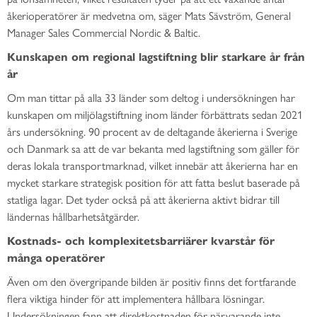
åkerioperatörer är medvetna om, säger Mats Sävström, General
Manager Sales Commercial Nordic & Baltic.
Kunskapen om regional lagstiftning blir starkare år från
år
Om man tittar på alla 33 länder som deltog i undersökningen har
kunskapen om miljölagstiftning inom länder förbättrats sedan 2021
års undersökning. 90 procent av de deltagande åkerierna i Sverige
och Danmark sa att de var bekanta med lagstiftning som gäller för
deras lokala transportmarknad, vilket innebär att åkerierna har en
mycket starkare strategisk position för att fatta beslut baserade på
statliga lagar. Det tyder också på att åkerierna aktivt bidrar till
ländernas hållbarhetsåtgärder.
Kostnads- och komplexitetsbarriärer kvarstår för
många operatörer
Även om den övergripande bilden är positiv finns det fortfarande
flera viktiga hinder för att implementera hållbara lösningar.
Undersökningen fann att direktkostnaden för närvarande inte