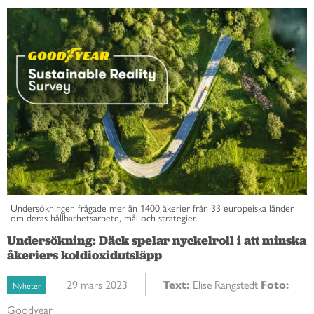
Undersökningen frågade mer än 1400 åkerier från 33 europeiska länder
om deras hållbarhetsarbete, mål och strategier.
Undersökning: Däck spelar nyckelroll i att minska
åkeriers koldioxidutsläpp
29 mars 2023
Text:
Elise Rangstedt
Foto:
Nyheter
Goodyear