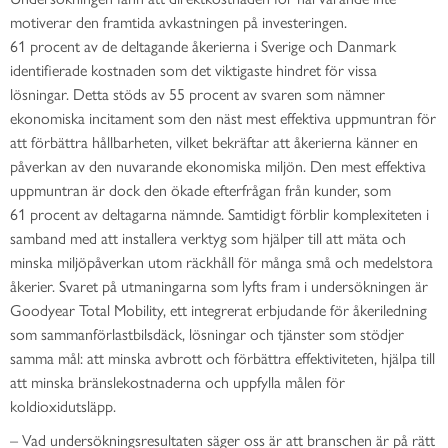
motiverar den framtida avkastningen på investeringen.
61 procent av de deltagande åkerierna i Sverige och Danmark
identifierade kostnaden som det viktigaste hindret för vissa
lösningar. Detta stöds av 55 procent av svaren som nämner
ekonomiska incitament som den näst mest effektiva uppmuntran för
att förbättra hållbarheten, vilket bekräftar att åkerierna känner en
påverkan av den nuvarande ekonomiska miljön. Den mest effektiva
uppmuntran är dock den ökade efterfrågan från kunder, som
61 procent av deltagarna nämnde. Samtidigt förblir komplexiteten i
samband med att installera verktyg som hjälper till att mäta och
minska miljöpåverkan utom räckhåll för många små och medelstora
åkerier. Svaret på utmaningarna som lyfts fram i undersökningen är
Goodyear Total Mobility, ett integrerat erbjudande för åkeriledning
som sammanförlastbilsdäck, lösningar och tjänster som stödjer
samma mål: att minska avbrott och förbättra effektiviteten, hjälpa till
att minska bränslekostnaderna och uppfylla målen för
koldioxidutsläpp.
– ­Vad undersökningsresultaten säger oss är att branschen är på rätt