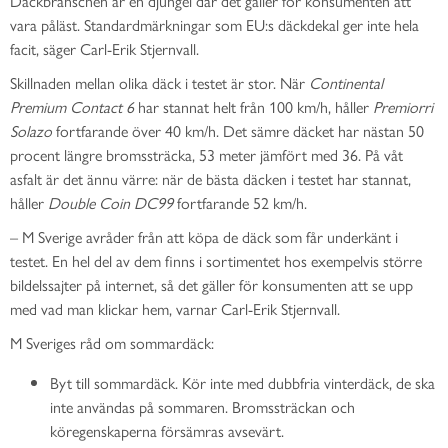
Däckbranschen är en djungel där det gäller för konsumenten att
vara påläst. Standardmärkningar som EU:s däckdekal ger inte hela
facit, säger Carl-Erik Stjernvall.
Skillnaden mellan olika däck i testet är stor. När
Continental
Premium Contact 6
har stannat helt från 100 km/h, håller
Premiorri
Solazo
fortfarande över 40 km/h. Det sämre däcket har nästan 50
procent längre bromssträcka, 53 meter jämfört med 36. På våt
asfalt är det ännu värre: när de bästa däcken i testet har stannat,
håller
Double Coin DC99
fortfarande 52 km/h.
– M Sverige avråder från att köpa de däck som får underkänt i
testet. En hel del av dem finns i sortimentet hos exempelvis större
bildelssajter på internet, så det gäller för konsumenten att se upp
med vad man klickar hem, varnar Carl-Erik Stjernvall.
M Sveriges råd om sommardäck:
Byt till sommardäck. Kör inte med dubbfria vinterdäck, de ska
inte användas på sommaren. Bromssträckan och
köregenskaperna försämras avsevärt.