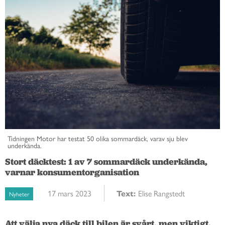
Tidningen Motor har testat 50 olika sommardäck, varav sju blev
underkända.
Stort däcktest: 1 av 7 sommardäck underkända,
varnar konsumentorganisation
17 mars 2023
Text:
Elise Rangstedt
Nyheter
Att välja nya däck till bilen är svårt, men viktigt. 