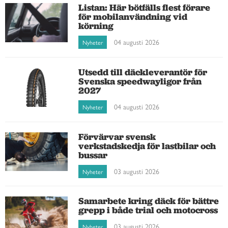
Listan: Här bötfälls flest förare
för mobilanvändning vid
körning
04 augusti 2026
Nyheter
Utsedd till däckleverantör för
Svenska speedwayligor från
2027
04 augusti 2026
Nyheter
Förvärvar svensk
verkstadskedja för lastbilar och
bussar
03 augusti 2026
Nyheter
Samarbete kring däck för bättre
grepp i både trial och motocross
03 augusti 2026
Nyheter