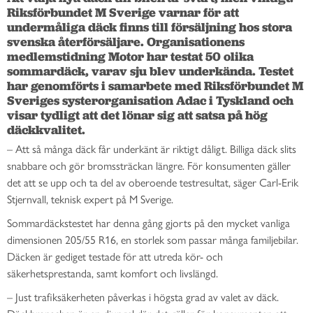
Riksförbundet M Sverige varnar för att 
undermåliga däck finns till försäljning hos stora 
svenska återförsäljare. Organisationens 
medlemstidning Motor har testat 50 olika 
sommardäck, varav sju blev underkända. Testet 
har genomförts i samarbete med Riksförbundet M 
Sveriges systerorganisation Adac i Tyskland och 
visar tydligt att det lönar sig att satsa på hög 
däckkvalitet.
– Att så många däck får underkänt är riktigt dåligt. Billiga däck slits
snabbare och gör bromssträckan längre. För konsumenten gäller
det att se upp och ta del av oberoende testresultat, säger Carl-Erik
Stjernvall, teknisk expert på M Sverige.
Sommardäckstestet har denna gång gjorts på den mycket vanliga
dimensionen 205/55 R16, en storlek som passar många familjebilar.
Däcken är gediget testade för att utreda kör- och
säkerhetsprestanda, samt komfort och livslängd.
– Just trafiksäkerheten påverkas i högsta grad av valet av däck.