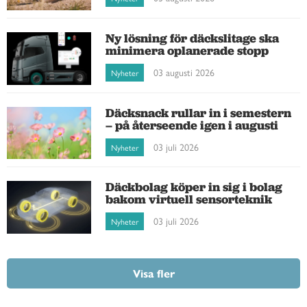
Ny lösning för däckslitage ska
minimera oplanerade stopp
03 augusti 2026
Nyheter
Däcksnack rullar in i semestern
– på återseende igen i augusti
03 juli 2026
Nyheter
Däckbolag köper in sig i bolag
bakom virtuell sensorteknik
03 juli 2026
Nyheter
Visa fler