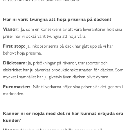
Har ni varit tvungna att höja priserna på däcken?
Vianor:
Ja, som en konsekvens av att våra leverantörer höjt sina
priser har vi också varit tvungna att höja våra.
First stop:
Ja, inköpspriserna på däck har gått upp så vi har
behövt höja priserna.
Däckteam:
Ja, prisökningar på råvaror, transporter och
elektricitet har ju påverkat produktionskostnaden för däcken. Som
mycket i samhället har ju givetvis även däcken blivit dyrare.
Euromaster:
När tillverkarna höjer sina priser slår det igenom i
marknaden.
Känner ni er nöjda med det ni har kunnat erbjuda era
kunder?
Vianor:
Absolut, vi har nästan haft "business as usual".