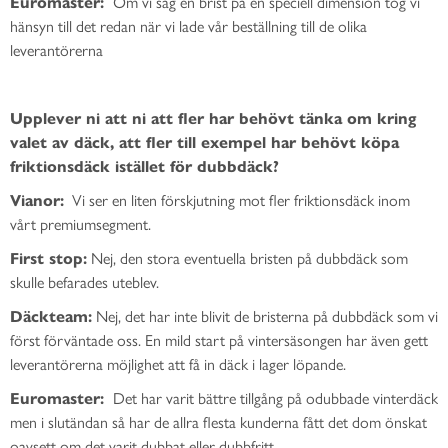
Euromaster:
Om vi såg en brist på en speciell dimension tog vi
hänsyn till det redan när vi lade vår beställning till de olika
leverantörerna
Upplever ni att ni att fler har behövt tänka om kring
valet av däck, att fler till exempel har behövt köpa
friktionsdäck istället för dubbdäck?
Vianor:
Vi ser en liten förskjutning mot fler friktionsdäck inom
vårt premiumsegment.
First stop:
Nej, den stora eventuella bristen på dubbdäck som
skulle befarades uteblev.
Däckteam:
Nej, det har inte blivit de bristerna på dubbdäck som vi
först förväntade oss. En mild start på vintersäsongen har även gett
leverantörerna möjlighet att få in däck i lager löpande.
Euromaster:
Det har varit bättre tillgång på odubbade vinterdäck
men i slutändan så har de allra flesta kunderna fått det dom önskat
oavsett om det varit dubbat eller dubbfritt.