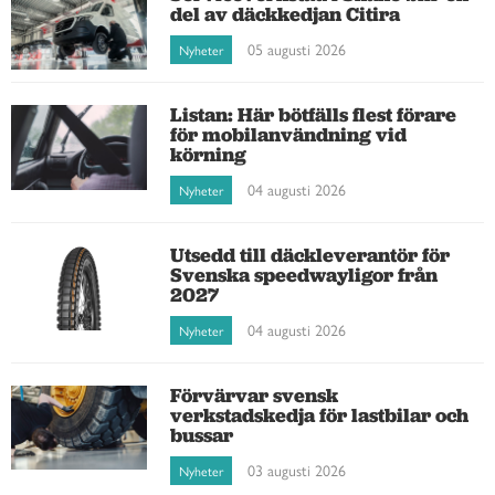
del av däckkedjan Citira
05 augusti 2026
Nyheter
Listan: Här bötfälls flest förare
för mobilanvändning vid
körning
04 augusti 2026
Nyheter
Utsedd till däckleverantör för
Svenska speedwayligor från
2027
04 augusti 2026
Nyheter
Förvärvar svensk
verkstadskedja för lastbilar och
bussar
03 augusti 2026
Nyheter