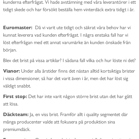
kunderna efterfrågat. Vi hade avstämning med våra leverantörer i ett
tidigt skede och har försökt beställa hem vinterdäck extra tidigt i år.
Euromaster:
Då vi varit ute tidigt och säkrat våra behov har vi
kunnat leverera vad kunden efterfrågat. I några enstaka fall har vi
löst efterfrågan med ett annat varumärke än kunden önskade från
början.
Blev det brist på vissa artiklar? I sådana fall vilka och hur löste ni det?
Vianor:
Under alla årstider finns det nästan alltid kortsiktiga brister
i vissa dimensioner, så har det varit även i år, men det har löst sig
väldigt snabbt.
First stop:
Det har inte varit någon större brist utan det har gått
att lösa.
Däckteam:
Ja, en viss brist. Framför allt i quality segmentet där
många producenter valde att fokusera på produktion sina
premiumdäck.