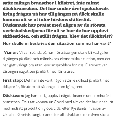
satte många branscher i klistret, inte minst 
däckbranschen. Det har under året spekulerats 
kring frågan på hur tillgången på däck skulle 
komma att se ut inför höstens skiftestid. 
Däcksnack har pratat med några av de största 
verkstadskedjorna för att se hur de har upplevt 
skiftestiden, och ställt frågan, blev det däckbrist?
Hur skulle ni beskriva den situation som nu har varit?
Vianor:
Vi var spända på hur höstsäsongen skulle bli vad gäller
tillgången på däck och människors ekonomiska situation, men det
har gått väldigt bra utan leveransproblem för oss. Däremot var
säsongen något sen jämfört med förra året.
First stop:
Det har inte varit någon större skillnad jämfört med
tidigare år, förutom att säsongen kom igång sent.
Däckteam:
Jag har aldrig upplevt något liknande under mina år i
branschen. Dels att komma ur Covid med allt vad det har inneburit
med nedsatt produktion globalt, därefter Rysslands invasion av
Ukraina. Givetvis tungt lidande för alla drabbade men även stora