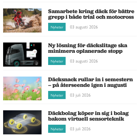
Samarbete kring däck för bättre
grepp i både trial och motocross
03 augusti 2026
Nyheter
Ny lösning för däckslitage ska
minimera oplanerade stopp
03 augusti 2026
Nyheter
Däcksnack rullar in i semestern
– på återseende igen i augusti
03 juli 2026
Nyheter
Däckbolag köper in sig i bolag
bakom virtuell sensorteknik
03 juli 2026
Nyheter