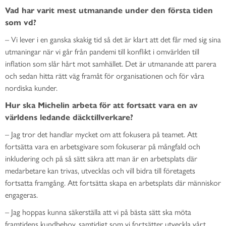
Vad har varit mest utmanande under den första tiden
som vd?
– Vi lever i en ganska skakig tid så det är klart att det får med sig sina
utmaningar när vi går från pandemi till konflikt i omvärlden till
inflation som slår hårt mot samhället. Det är utmanande att parera
och sedan hitta rätt väg framåt för organisationen och för våra
nordiska kunder.
Hur ska Michelin arbeta för att fortsatt vara en av
världens ledande däcktillverkare?
– Jag tror det handlar mycket om att fokusera på teamet. Att
fortsätta vara en arbetsgivare som fokuserar på mångfald och
inkludering och på så sätt säkra att man är en arbetsplats där
medarbetare kan trivas, utvecklas och vill bidra till företagets
fortsatta framgång. Att fortsätta skapa en arbetsplats där människor
engageras.
– Jag hoppas kunna säkerställa att vi på bästa sätt ska möta
framtidens kundbehov, samtidigt som vi fortsätter utveckla vårt