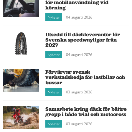
för mobilanvändning vid
körning
04 augusti 2026
Nyheter
Utsedd till däckleverantör för
Svenska speedwayligor från
2027
04 augusti 2026
Nyheter
Förvärvar svensk
verkstadskedja för lastbilar och
bussar
03 augusti 2026
Nyheter
Samarbete kring däck för bättre
grepp i både trial och motocross
03 augusti 2026
Nyheter