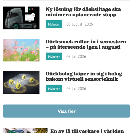
Ny lösning för däckslitage ska
minimera oplanerade stopp
03 augusti 2026
Nyheter
Däcksnack rullar in i semestern
– på återseende igen i augusti
03 juli 2026
Nyheter
Däckbolag köper in sig i bolag
bakom virtuell sensorteknik
03 juli 2026
Nyheter
Visa fler
En av få tillverkare i världen