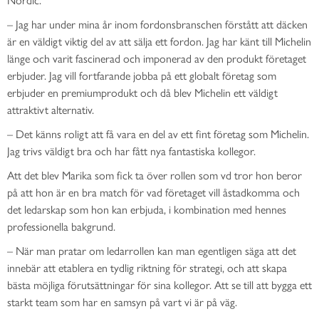
– Jag har under mina år inom fordonsbranschen förstått att däcken
är en väldigt viktig del av att sälja ett fordon. Jag har känt till Michelin
länge och varit fascinerad och imponerad av den produkt företaget
erbjuder. Jag vill fortfarande jobba på ett globalt företag som
erbjuder en premiumprodukt och då blev Michelin ett väldigt
attraktivt alternativ.
– Det känns roligt att få vara en del av ett fint företag som Michelin.
Jag trivs väldigt bra och har fått nya fantastiska kollegor.
Att det blev Marika som fick ta över rollen som vd tror hon beror
på att hon är en bra match för vad företaget vill åstadkomma och
det ledarskap som hon kan erbjuda, i kombination med hennes
professionella bakgrund.
– När man pratar om ledarrollen kan man egentligen säga att det
innebär att etablera en tydlig riktning för strategi, och att skapa
bästa möjliga förutsättningar för sina kollegor. Att se till att bygga ett
starkt team som har en samsyn på vart vi är på väg.