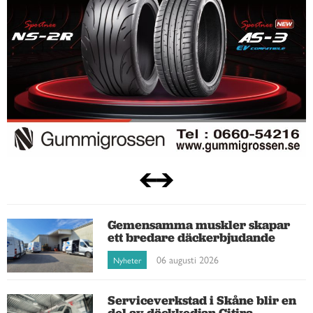
Gemensamma muskler skapar
ett bredare däckerbjudande
06 augusti 2026
Nyheter
Serviceverkstad i Skåne blir en
del av däckkedjan Citira