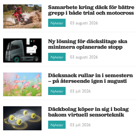
Samarbete kring däck för bättre
grepp i både trial och motocross
03 augusti 2026
Nyheter
Ny lösning för däckslitage ska
minimera oplanerade stopp
03 augusti 2026
Nyheter
Däcksnack rullar in i semestern
– på återseende igen i augusti
03 juli 2026
Nyheter
Däckbolag köper in sig i bolag
bakom virtuell sensorteknik
03 juli 2026
Nyheter