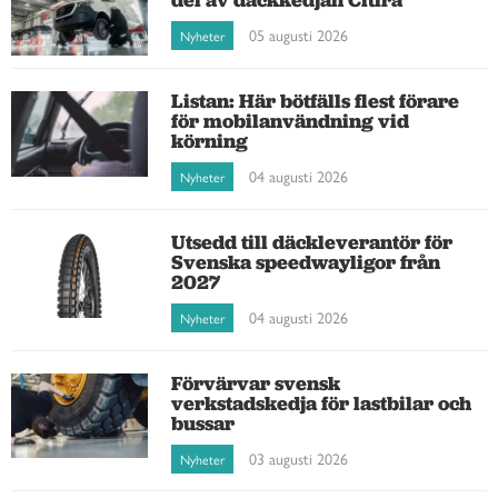
05 augusti 2026
Nyheter
Listan: Här bötfälls flest förare
för mobilanvändning vid
körning
04 augusti 2026
Nyheter
Utsedd till däckleverantör för
Svenska speedwayligor från
2027
04 augusti 2026
Nyheter
Förvärvar svensk
verkstadskedja för lastbilar och
bussar
03 augusti 2026
Nyheter