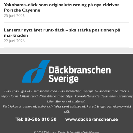
Yokohama-däck som originalutrustning på nya eldrivna
Porsche Cayenne
25 juni 2026
Lanserar nytt året runt-däck – ska stärka positionen på
marknaden
22 juni 2026
Däcksnack ges ut i samarbete med Däckbranschen Sverige. Vi arbetar med däck. I
någon form. Oftast rund. Men ibland med fälgar, kompletterande delar eller utrustning.
Eller återvunnet material.
Vårt fokus är säkerhet, miljö och hälsa samt hållbarhet. På ett tryggt och ekonomiskt
sätt.
Tel: 08-506 010 50 www.dackbranschen.se
© 2026 Däcksnack | Design & Produktion
WebbPartner