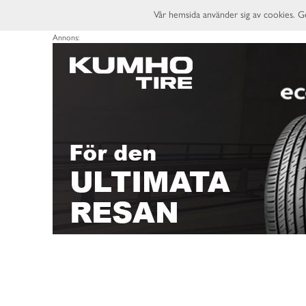
Vår hemsida använder sig av cookies. G
Annons: