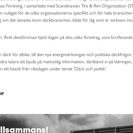
nas Förening, i samarbete med Scandinavian Tire & Rim Organization (S
m nuläget för de olika organisationerna specifikt och för hela branschen
 sig om det senaste inom däckbranschen, både för dig som är verksam in
. Året dessförinnan bjöd dagen på elva olika föredrag, som fortfarande
 däck för elbilar till den nya energimärkningen och politiska däckfrågor
a talare att bjuda på matnyttig information, däribland vi på tidningen,
n ett besök från riksdagen under temat ’Däck och politik’.
er