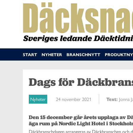
START
NYHETER
BRANSCHNYTT
PRODUKTNY
Dags för Däckbran
Nyheter
24 november 2021
Text:
Jonna 
Den 15 december går årets upplaga av D
äga rum på Nordic Light Hotel i Stockhol
Däckbranschdagen arrangeras av Däckbranschen och des