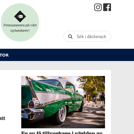
Prenumerera på vårt
nyhetsbrev!
Sök i däcksnack
TOR
t 
En av få tillverkare i världen av