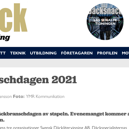
LÄS SENASTE
TIDNINGEN
TT
TEKNIK
UTBILDNING
FÖRETAGAREN
PROFILEN
MO
schdagen 2021
Jansson
Foto:
YMR Kommunikation
äckbranschdagen av stapeln. Evenemanget kommer at
m. 
s tre organisationer Svensk Däckåtervinning AB, Däckspecialisternas