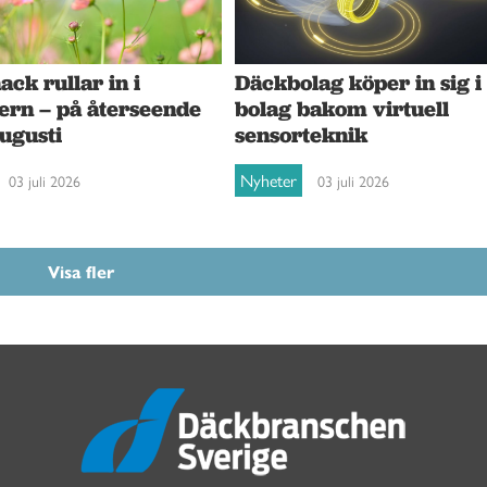
ck rullar in i
Däckbolag köper in sig i
ern – på återseende
bolag bakom virtuell
augusti
sensorteknik
Nyheter
03 juli 2026
03 juli 2026
Visa fler