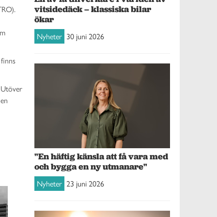
vitsidedäck – klassiska bilar
TRO).
ökar
om
Nyheter
30 juni 2026
 finns
. Utöver
 en
"En häftig känsla att få vara med
och bygga en ny utmanare"
Nyheter
23 juni 2026