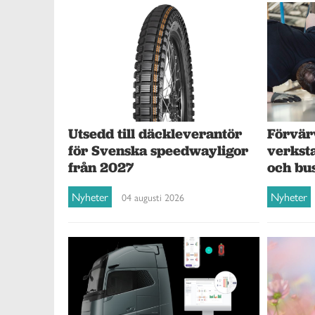
Förvär
Utsedd till däckleverantör
verksta
för Svenska speedwayligor
och bu
från 2027
Nyheter
Nyheter
04 augusti 2026