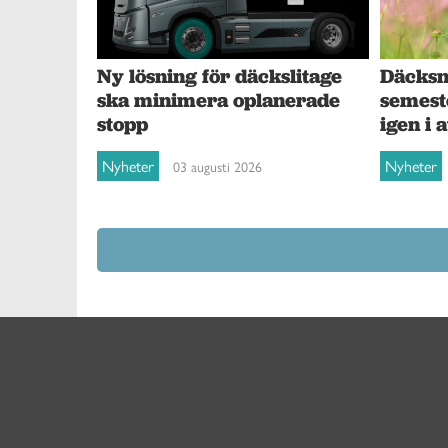
Ny lösning för däckslitage
Däcksna
ska minimera oplanerade
semest
stopp
igen i 
Nyheter
Nyheter
03 augusti 2026