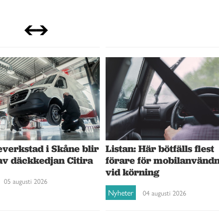
verkstad i Skåne blir
Listan: Här bötfälls flest
av däckkedjan Citira
förare för mobilanvänd
vid körning
05 augusti 2026
Nyheter
04 augusti 2026