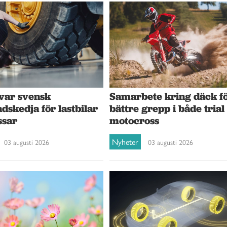
var svensk
Samarbete kring däck f
dskedja för lastbilar
bättre grepp i både trial
ssar
motocross
Nyheter
03 augusti 2026
03 augusti 2026