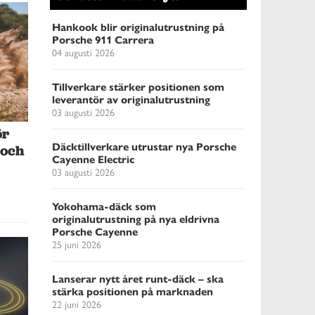
Hankook blir originalutrustning på
Porsche 911 Carrera
04 augusti 2026
Tillverkare stärker positionen som
leverantör av originalutrustning
03 augusti 2026
ör
Däcktillverkare utrustar nya Porsche
 och
Cayenne Electric
03 augusti 2026
Yokohama-däck som
originalutrustning på nya eldrivna
Porsche Cayenne
25 juni 2026
Lanserar nytt året runt-däck – ska
stärka positionen på marknaden
22 juni 2026