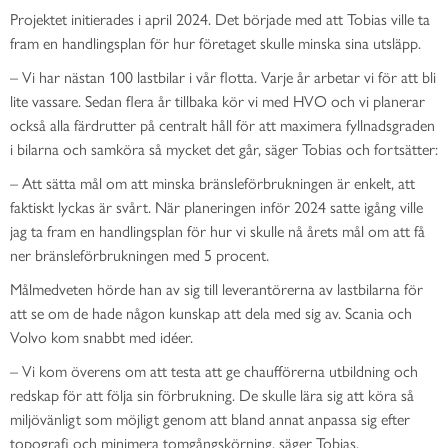
Projektet initierades i april 2024. Det började med att Tobias ville ta
fram en handlingsplan för hur företaget skulle minska sina utsläpp.
– Vi har nästan 100 lastbilar i vår flotta. Varje år arbetar vi för att bli
lite vassare. Sedan flera år tillbaka kör vi med HVO och vi planerar
också alla färdrutter på centralt håll för att maximera fyllnadsgraden
i bilarna och samköra så mycket det går, säger Tobias och fortsätter:
– Att sätta mål om att minska bränsleförbrukningen är enkelt, att
faktiskt lyckas är svårt. När planeringen inför 2024 satte igång ville
jag ta fram en handlingsplan för hur vi skulle nå årets mål om att få
ner bränsleförbrukningen med 5 procent.
Målmedveten hörde han av sig till leverantörerna av lastbilarna för
att se om de hade någon kunskap att dela med sig av. Scania och
Volvo kom snabbt med idéer.
– Vi kom överens om att testa att ge chaufförerna utbildning och
redskap för att följa sin förbrukning. De skulle lära sig att köra så
miljövänligt som möjligt genom att bland annat anpassa sig efter
topografi och minimera tomgångskörning, säger Tobias.