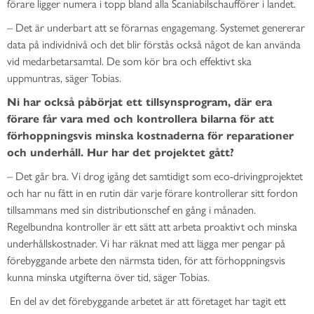
förare ligger numera i topp bland alla Scaniabilschaufförer i landet.
– Det är underbart att se förarnas engagemang. Systemet genererar
data på individnivå och det blir förstås också något de kan använda
vid medarbetarsamtal. De som kör bra och effektivt ska
uppmuntras, säger Tobias.
Ni har också påbörjat ett tillsynsprogram, där era
förare får vara med och kontrollera bilarna för att
förhoppningsvis minska kostnaderna för reparationer
och underhåll. Hur har det projektet gått?
– Det går bra. Vi drog igång det samtidigt som eco-drivingprojektet
och har nu fått in en rutin där varje förare kontrollerar sitt fordon
tillsammans med sin distributionschef en gång i månaden.
Regelbundna kontroller är ett sätt att arbeta proaktivt och minska
underhållskostnader. Vi har räknat med att lägga mer pengar på
förebyggande arbete den närmsta tiden, för att förhoppningsvis
kunna minska utgifterna över tid, säger Tobias.
En del av det förebyggande arbetet är att företaget har tagit ett