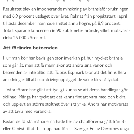
Resultatet blev en imponerande minskning av bränsleförbrukningen
med 6,9 procent utslaget över året. Räknat från projektstart i april
till sista december hamnade snittet ännu högre, på 8,9 procent.
Totalt sparade koncernen in 90 kubikmeter bränsle, vilket motsvarar
cirka 25 000 körda mil.
Att förändra beteenden
Hur man kör har bevisligen stor inverkan på hur mycket bränsle
som går åt, men att få människor att ändra sina vanor och
beteenden är inte alltid lätt. Tobias Espmark tror att det finns flera
anledningar till att eco-drivingupplägget de valde blev så lyckat.
– Våra förare har gillat att tydligt kunna se att deras handlingar gör
skillnad. Många har tyckt att det känns fint att vara med och bidra
och upplevt en större stolthet över sitt yrke. Andra har motiverats
av att tävla med varandra.
Redan de första månaderna hade fler av chaufförerna gått från B-
eller C-nivå till att bli toppchaufförer i Sverige. En av Deromes unga