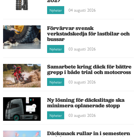
2027
04 augusti 2026
Nyheter
Förvärvar svensk
verkstadskedja för lastbilar och
bussar
03 augusti 2026
Nyheter
Samarbete kring däck för bättre
grepp i både trial och motocross
03 augusti 2026
Nyheter
Ny lösning för däckslitage ska
minimera oplanerade stopp
03 augusti 2026
Nyheter
Däcksnack rullar in i semestern