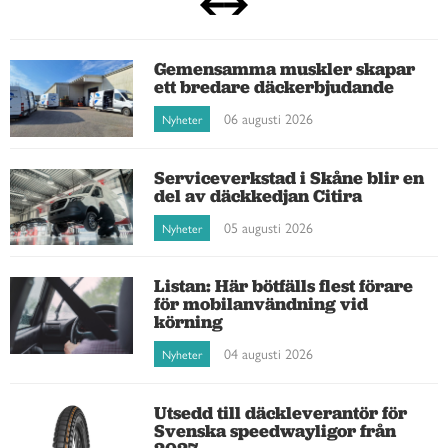
Gemensamma muskler skapar
ett bredare däckerbjudande
06 augusti 2026
Nyheter
Serviceverkstad i Skåne blir en
del av däckkedjan Citira
05 augusti 2026
Nyheter
Listan: Här bötfälls flest förare
för mobilanvändning vid
körning
04 augusti 2026
Nyheter
Utsedd till däckleverantör för
Svenska speedwayligor från