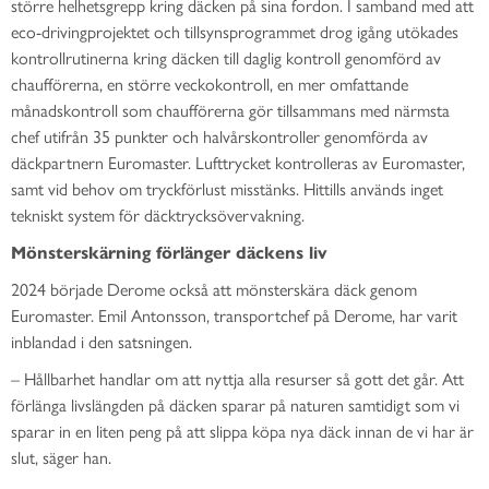
större helhetsgrepp kring däcken på sina fordon. I samband med att
eco-drivingprojektet och tillsynsprogrammet drog igång utökades
kontrollrutinerna kring däcken till daglig kontroll genomförd av
chaufförerna, en större veckokontroll, en mer omfattande
månadskontroll som chaufförerna gör tillsammans med närmsta
chef utifrån 35 punkter och halvårskontroller genomförda av
däckpartnern Euromaster. Lufttrycket kontrolleras av Euromaster,
samt vid behov om tryckförlust misstänks. Hittills används inget
tekniskt system för däcktrycksövervakning.
Mönsterskärning förlänger däckens liv
2024 började Derome också att mönsterskära däck genom
Euromaster. Emil Antonsson, transportchef på Derome, har varit
inblandad i den satsningen.
– Hållbarhet handlar om att nyttja alla resurser så gott det går. Att
förlänga livslängden på däcken sparar på naturen samtidigt som vi
sparar in en liten peng på att slippa köpa nya däck innan de vi har är
slut, säger han.