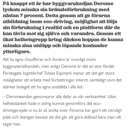
På knappt ett år har byggvarukedjan Derome 
lyckats minska sin bränsleförbrukning med 
nästan 7 procent. Detta genom att ge förarna 
utbildning inom eco-driving, möjlighet att följa 
sin förbrukning i realtid och en plattform där de 
kan tävla mot sig själva och varandra. Genom ett 
ökat helhetsgrepp kring däcken hoppas de kunna 
minska sina utsläpp och löpande kostnader 
Att ha egna chaufförer och fordon är ovanligt inom
byggmaterialhandeln, men enligt Derome är det en stor fördel.
Företagets logistikchef Tobias Espmark menar att det ger stora
möjligheter att arbeta med förbättringar internt, samtidigt som det
stärker bolaget att ha egna anställda i alla led.
– Deromeandan genomsyrar alla delar av vår verksamhet. Utan
helhetstänket hade vi aldrig kunnat genomföra det eco-
drivingprojekt vi nu är så stolta över. Förarna har gjort ett otroligt
jobb och återigen bevisat att det går att göra skillnad bara man vill,
säger han.