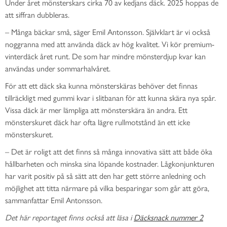
Under året mönsterskars cirka 70 av kedjans däck. 2025 hoppas de
att siffran dubbleras.
– Många bäckar små, säger Emil Antonsson. Självklart är vi också
noggranna med att använda däck av hög kvalitet. Vi kör premium-
vinterdäck året runt. De som har mindre mönsterdjup kvar kan
användas under sommarhalvåret.
För att ett däck ska kunna mönsterskäras behöver det finnas
tillräckligt med gummi kvar i slitbanan för att kunna skära nya spår.
Vissa däck är mer lämpliga att mönsterskära än andra. Ett
mönsterskuret däck har ofta lägre rullmotstånd än ett icke
mönsterskuret.
– Det är roligt att det finns så många innovativa sätt att både öka
hållbarheten och minska sina löpande kostnader. Lågkonjunkturen
har varit positiv på så sätt att den har gett större anledning och
möjlighet att titta närmare på vilka besparingar som går att göra,
sammanfattar Emil Antonsson.
Det här reportaget finns också att läsa i
Däcksnack nummer 2