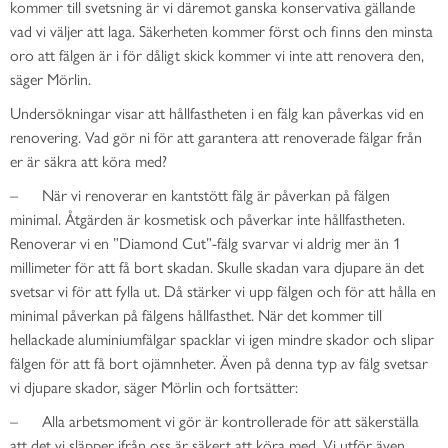
kommer till svetsning är vi däremot ganska konservativa gällande
vad vi väljer att laga. Säkerheten kommer först och finns den minsta
oro att fälgen är i för dåligt skick kommer vi inte att renovera den,
säger Mörlin.
Undersökningar visar att hållfastheten i en fälg kan påverkas vid en
renovering. Vad gör ni för att garantera att renoverade fälgar från
er är säkra att köra med?
– När vi renoverar en kantstött fälg är påverkan på fälgen
minimal. Åtgärden är kosmetisk och påverkar inte hållfastheten.
Renoverar vi en ”Diamond Cut”-fälg svarvar vi aldrig mer än 1
millimeter för att få bort skadan. Skulle skadan vara djupare än det
svetsar vi för att fylla ut. Då stärker vi upp fälgen och för att hålla en
minimal påverkan på fälgens hållfasthet. När det kommer till
hellackade aluminiumfälgar spacklar vi igen mindre skador och slipar
fälgen för att få bort ojämnheter. Även på denna typ av fälg svetsar
vi djupare skador, säger Mörlin och fortsätter:
– Alla arbetsmoment vi gör är kontrollerade för att säkerställa
att det vi släpper ifrån oss är säkert att köra med. Vi utför även