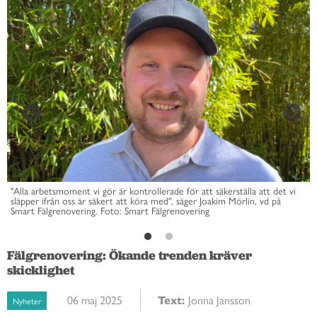
"Alla arbetsmoment vi gör är kontrollerade för att säkerställa att det vi
släpper ifrån oss är säkert att köra med", säger Joakim Mörlin, vd på
Smart Fälgrenovering. Foto: Smart Fälgrenovering
Fälgrenovering: Ökande trenden kräver
skicklighet
06 maj 2025
Text:
Jonna Jansson
Nyheter