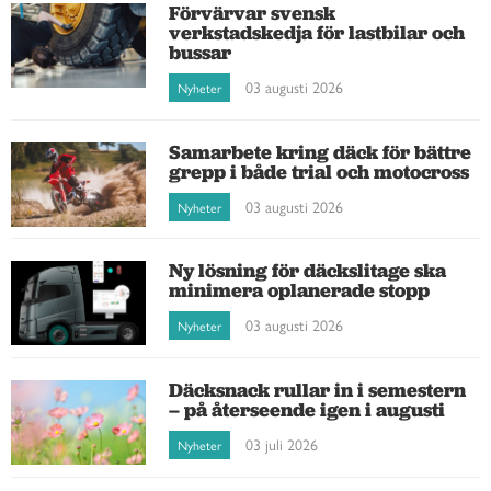
Förvärvar svensk
verkstadskedja för lastbilar och
bussar
03 augusti 2026
Nyheter
Samarbete kring däck för bättre
grepp i både trial och motocross
03 augusti 2026
Nyheter
Ny lösning för däckslitage ska
minimera oplanerade stopp
03 augusti 2026
Nyheter
Däcksnack rullar in i semestern
– på återseende igen i augusti
03 juli 2026
Nyheter