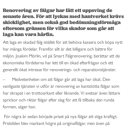
Renovering av fälgar har fått ett uppsving de 
senaste åren. För att lyckas med hantverket krävs 
skicklighet, men också god bedömningsförmåga 
eftersom gränsen för vilka skador som går att 
laga kan vara hårfin. 
Att laga en skadad fälg istället för att behöva kassera och köpa nytt
har många fördelar. Framför allt är det billigare och bättre för
miljön. Joakim Mörlin, vd på Smart Fälgrenovering, berättar att de
ekonomiska fördelarna har lett till en ökad efterfrågan och ett
generellt ökat intresse för renoverings- och reparationstjänster.
– Medvetenheten om att fälgar går att laga har ökat. Den
vanligaste tjänsten vi utför är renovering av kantstötta fälgar som
har skrapat i en trottoarkant eller liknande. Vi svetsar även lättare
sprickor och riktar fälgar efter slag för att få tillbaka den runda
formen, säger han.
För några år sedan började priset på nya fälgar att stiga kraftigt.
Prisbilden blev markant högre på originalfälgar, men även på