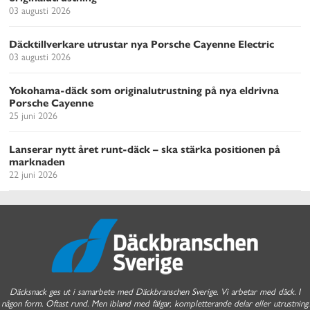
03 augusti 2026
Däcktillverkare utrustar nya Porsche Cayenne Electric
03 augusti 2026
Yokohama-däck som originalutrustning på nya eldrivna
Porsche Cayenne
25 juni 2026
Lanserar nytt året runt-däck – ska stärka positionen på
marknaden
22 juni 2026
Däcksnack ges ut i samarbete med Däckbranschen Sverige. Vi arbetar med däck. I
någon form. Oftast rund. Men ibland med fälgar, kompletterande delar eller utrustning.