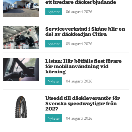
ett bredare däckerbjudande
06 augusti 2026
Nyheter
Serviceverkstad i Skåne blir en
del av däckkedjan Citira
05 augusti 2026
Nyheter
Listan: Här bötfälls flest förare
för mobilanvändning vid
körning
04 augusti 2026
Nyheter
Utsedd till däckleverantör för
Svenska speedwayligor från
2027
04 augusti 2026
Nyheter