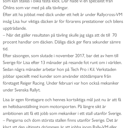
som kan ställas i olika fasta klick. Där hade vi en specialist från
Öhlins som var med på alla tävlingar.
Efter att ha jobbat med däck under ett helt år under Rallycross-VM
insåg Lisa hur viktiga däcken är för förarens prestationer och bilens
uppträdande.
– När det gäller resultaten på tävling skulle jag säga att de till 70
procent handlar om däcken. Dåliga däck ger flera sekunder sämre
tid.
Efter säsongen, som slutade i november 2017, bar det av hem till
Sverige för Lisa efter 13 månader på resande fot runt om i världen.
Sedan några månader arbetar hon på Tech Pro i Kil. Verkstaden
jobbar speciellt med kunder som använder stötdämpare från
företaget Reiger Racing. Under februari var hon också mekaniker
under Svenska Rallyt.
Lisa är egen företagare och hennes kortsiktiga mål just nu är att få
en heltidsanställning inom motorsporten. På längre sikt är
ambitionen att få ett jobb som mekaniker i ett stall utanför Sverige.
– Pengarna och dom största stallen finns utanför Sverige. Det är
klart att den ultimata drömmen är att jobba inom Rally-VM eller