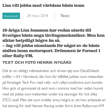
Lisa vill jobba med världens bästa team
29 mars 2018
Text:
Branschnytt
19-åriga Lisa Jonasson har redan utsetts till 
Sveriges bästa unga tävlingsmekaniker. Men hon 
siktar betydligt högre än så. 

– Jag vill jobba utomlands för något av de bästa 
stallen inom motorsport. Drömmen är Formel 1 
eller Rally-VM.
TEXT OCH FOTO HENRIK NYGÅRD
Det är en väldigt målmedveten och driven tjej som DäckDebatt
träffar i i Kil i Värmland, där hon för tillfället jobbar som mekaniker
på företaget Tech Pro med rally- och rallycrossförare som kunder.
Hon gick ut gymnasiet så sent som i somras med har redan hunnit
med att jobba som mekaniker under två säsonger för två olika
STCC-stall. Men det som smäller ännu högre är att hon arbetade en
hel säsong för stall Hansen Racing under förra årets Rallycross-VM