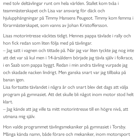
med tolv deltävlingar runt om hela världen. Stallet kom tvåa i
teammästerskapet och Lisa var ansvarig för däck och
hjulupphängningar på Timmy Hansens Peugeot. Timmy kom femma i
förarmästerskapet, som vanns av Johan Kristoffersson.
Lisas motorintresse väcktes tidigt. Hennes pappa tävlade i rally och
hon fick redan som liten följa med på tävlingar.
– Jag satt i vagnen och tittade på. När jag var liten tyckte jag nog inte
att det var så kul men i 14-årsåldern började jag tävla själv i folkrace,
i en Saab som pappa byggt. Redan i min andra tävling vurpade jag
och skadade nacken lindrigt. Men ganska snart var jag tillbaka på
banan igen.
Lisa fortsatte tävlandet i några år och snart blev det dags att välja
program på gymnasiet. Att det skulle bli något inom motor stod helt
klart.
– Jag kände att jag ville ta mitt motorintresse till en högre nivå, att
utmana mig själv.
Hon valde programmet tävlingsmekaniker på gymnasiet i Torsby.
Många kända namn, både förare och mekaniker, inom motorsport