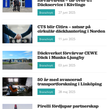
förvärvsresa – tar över GT
Däckservice i Kävlinge
27 juni 2025
Branschnytt
CTS blir Citira – satsar på
cirkulär däckhantering i Norden
11 juni 2025
Branschnytt
Däckverket förvärvar CEWE
Däck i Munka-Ljungby
03 juni 2025
Branschnytt
50 år med avancerad
transportforskning i Linköping
28 maj 2025
Branschnytt
Pirelli fördjupar partnerskap