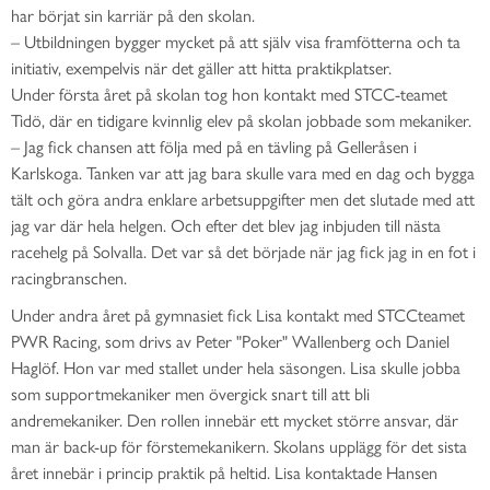
har börjat sin karriär på den skolan.
– Utbildningen bygger mycket på att själv visa framfötterna och ta
initiativ, exempelvis när det gäller att hitta praktikplatser.
Under första året på skolan tog hon kontakt med STCC-teamet
Tidö, där en tidigare kvinnlig elev på skolan jobbade som mekaniker.
– Jag fick chansen att följa med på en tävling på Gelleråsen i
Karlskoga. Tanken var att jag bara skulle vara med en dag och bygga
tält och göra andra enklare arbetsuppgifter men det slutade med att
jag var där hela helgen. Och efter det blev jag inbjuden till nästa
racehelg på Solvalla. Det var så det började när jag fick jag in en fot i
racingbranschen.
Under andra året på gymnasiet fick Lisa kontakt med STCC­teamet
PWR Racing, som drivs av Peter "Poker" Wallenberg och Daniel
Haglöf. Hon var med stallet under hela säsongen. Lisa skulle jobba
som supportmekaniker men övergick snart till att bli
andremekaniker. Den rollen innebär ett mycket större ansvar, där
man är back-up för förstemekanikern. Skolans upplägg för det sista
året innebär i princip praktik på heltid. Lisa kontaktade Hansen