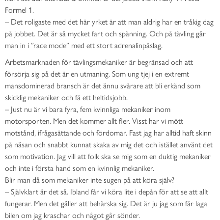
Formel 1.
– Det roligaste med det här yrket är att man aldrig har en tråkig dag
på jobbet. Det är så mycket fart och spänning. Och på tävling går
man in i ”race mode” med ett stort adrenalinpåslag.
Arbetsmarknaden för tävlingsmekaniker är begränsad och att
försörja sig på det är en utmaning. Som ung tjej i en extremt
mansdominerad bransch är det ännu svårare att bli erkänd som
skicklig mekaniker och få ett heltidsjobb.
– Just nu är vi bara fyra, fem kvinnliga mekaniker inom
motorsporten. Men det kommer allt fler. Visst har vi mött
motstånd, ifrågasättande och fördomar. Fast jag har alltid haft skinn
på näsan och snabbt kunnat skaka av mig det och istället använt det
som motivation. Jag vill att folk ska se mig som en duktig mekaniker
och inte i första hand som en kvinnlig mekaniker.
Blir man då som mekaniker inte sugen på att köra själv?
– Självklart är det så. Ibland får vi köra lite i depån för att se att allt
fungerar. Men det gäller att behärska sig. Det är ju jag som får laga
bilen om jag kraschar och något går sönder.