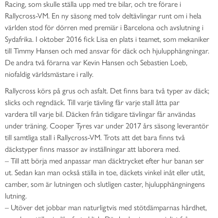
Racing, som skulle ställa upp med tre bilar, och tre förare i
Rallycross-VM. En ny säsong med tolv deltävlingar runt om i hela
världen stod för dörren med premiär i Barcelona och avslutning i
Sydafrika. I oktober 2016 fick Lisa en plats i teamet, som mekaniker
till Timmy Hansen och med ansvar för däck och hjulupphängningar.
De andra två förarna var Kevin Hansen och Sebastien Loeb,
niofaldig världsmästare i rally.
Rallycross körs på grus och asfalt. Det finns bara två typer av däck;
slicks och regndäck. Till varje tävling får varje stall åtta par
vardera till varje bil. Däcken från tidigare tävlingar får användas
under träning. Cooper Tyres var under 2017 års säsong leverantör
till samtliga stall i Rallycross-VM. Trots att det bara finns två
däckstyper finns massor av inställningar att laborera med.
– Till att börja med anpassar man däcktrycket efter hur banan ser
ut. Sedan kan man också ställa in toe, däckets vinkel inåt eller utåt,
camber, som är lutningen och slutligen caster, hjulupphängningens
lutning.
– Utöver det jobbar man naturligtvis med stötdämparnas hårdhet,