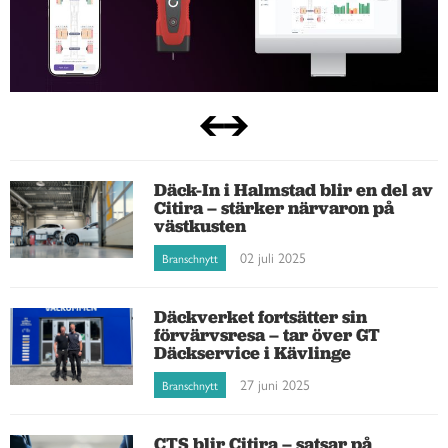
Däck-In i Halmstad blir en del av
Citira – stärker närvaron på
västkusten
02 juli 2025
Branschnytt
Däckverket fortsätter sin
förvärvsresa – tar över GT
Däckservice i Kävlinge
27 juni 2025
Branschnytt
CTS blir Citira – satsar på