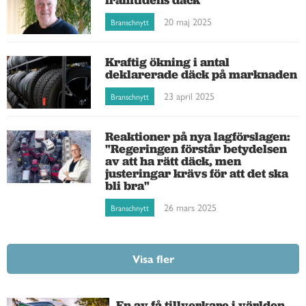
20 maj 2025
Branschnytt
Kraftig ökning i antal
deklarerade däck på marknaden
23 april 2025
Branschnytt
Reaktioner på nya lagförslagen:
"Regeringen förstår betydelsen
av att ha rätt däck, men
justeringar krävs för att det ska
bli bra"
26 mars 2025
Branschnytt
Visa fler
En av få tillverkare i världen