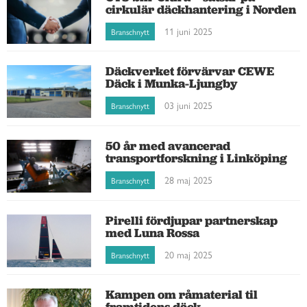
cirkulär däckhantering i Norden
11 juni 2025
Branschnytt
Däckverket förvärvar CEWE
Däck i Munka-Ljungby
03 juni 2025
Branschnytt
50 år med avancerad
transportforskning i Linköping
28 maj 2025
Branschnytt
Pirelli fördjupar partnerskap
med Luna Rossa
20 maj 2025
Branschnytt
Kampen om råmaterial til
framtidens däck