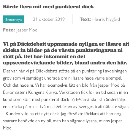
Körde flera mil med punkterat däck
21 oktober 2019
Text:
Henrik Nygård
Branschnytt
Foto:
Jesper Mod
Vi på Däckdebatt uppmanade nyligen er läsare att 
skicka in bilder på de värsta punkteringarna ni 
stött på. Det har inkommit en del 
uppseendeväckande bilder, bland andra den här. 
Det var när vi på Däckdebatt stötte på en punktering i avdelningen
grov som vi samtidigt undrade om ni läsare hade värre exempel.
Och det hade ni. Vi har exempelvis fått en bild från Jesper Mod på
Euromaster i Kungens Kurva. Verkstaden fick för en tid sedan in en
kund som kört med punkterat däck på E4:an ända från Södertälje,
en sträcka på minst två mil. Det är en av Sveriges trafiktätaste vägar.
- Kunden ville ha ett nytt däck. Jag försökte förklara att han nog
snarare behövde en ny bil, men han vägrade lyssna, minns Jesper
Mod.