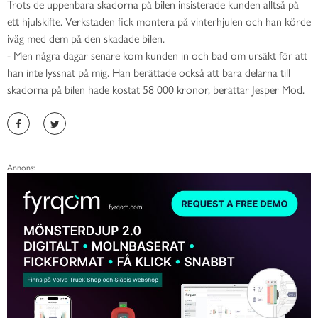
Trots de uppenbara skadorna på bilen insisterade kunden alltså på
ett hjulskifte. Verkstaden fick montera på vinterhjulen och han körde
iväg med dem på den skadade bilen.
- Men några dagar senare kom kunden in och bad om ursäkt för att
han inte lyssnat på mig. Han berättade också att bara delarna till
skadorna på bilen hade kostat 58 000 kronor, berättar Jesper Mod.
Annons: