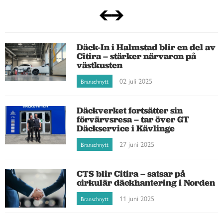
Däck-In i Halmstad blir en del av
Citira – stärker närvaron på
västkusten
02 juli 2025
Branschnytt
Däckverket fortsätter sin
förvärvsresa – tar över GT
Däckservice i Kävlinge
27 juni 2025
Branschnytt
CTS blir Citira – satsar på
cirkulär däckhantering i Norden
11 juni 2025
Branschnytt