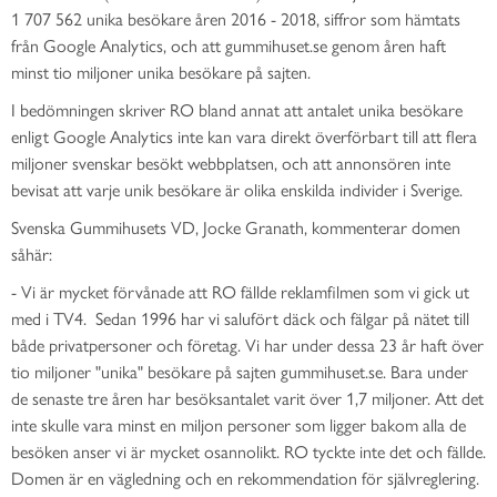
1 707 562 unika besökare åren 2016 - 2018, siffror som hämtats
från Google Analytics, och att gummihuset.se genom åren haft
minst tio miljoner unika besökare på sajten.
I bedömningen skriver RO bland annat att antalet unika besökare
enligt Google Analytics inte kan vara direkt överförbart till att flera
miljoner svenskar besökt webbplatsen, och att annonsören inte
bevisat att varje unik besökare är olika enskilda individer i Sverige.
Svenska Gummihusets VD, Jocke Granath, kommenterar domen
såhär:
- Vi är mycket förvånade att RO fällde reklamfilmen som vi gick ut
med i TV4. Sedan 1996 har vi salufört däck och fälgar på nätet till
både privatpersoner och företag. Vi har under dessa 23 år haft över
tio miljoner "unika" besökare på sajten gummihuset.se. Bara under
de senaste tre åren har besöksantalet varit över 1,7 miljoner. Att det
inte skulle vara minst en miljon personer som ligger bakom alla de
besöken anser vi är mycket osannolikt. RO tyckte inte det och fällde.
Domen är en vägledning och en rekommendation för självreglering.