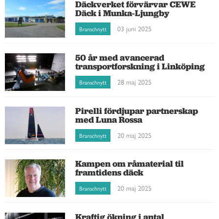
Däckverket förvärvar CEWE
Däck i Munka-Ljungby
03 juni 2025
Branschnytt
50 år med avancerad
transportforskning i Linköping
28 maj 2025
Branschnytt
Pirelli fördjupar partnerskap
med Luna Rossa
20 maj 2025
Branschnytt
Kampen om råmaterial til
framtidens däck
20 maj 2025
Branschnytt
Kraftig ökning i antal