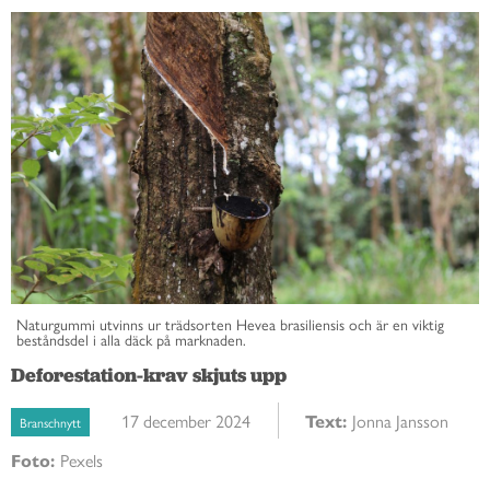
Naturgummi utvinns ur trädsorten Hevea brasiliensis och är en viktig
beståndsdel i alla däck på marknaden.
Deforestation-krav skjuts upp
17 december 2024
Text:
Jonna Jansson
Branschnytt
Foto:
Pexels