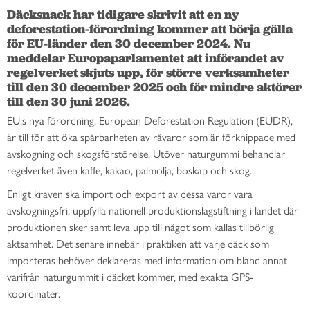
Däcksnack har tidigare skrivit att en ny 
deforestation-förordning kommer att börja gälla 
för EU-länder den 30 december 2024. Nu 
meddelar Europaparlamentet att införandet av 
regelverket skjuts upp, för större verksamheter 
till den 30 december 2025 och för mindre aktörer 
till den 30 juni 2026. 
EU:s nya förordning, European Deforestation Regulation (EUDR),
är till för att öka spårbarheten av råvaror som är förknippade med
avskogning och skogsförstörelse. Utöver naturgummi behandlar
regelverket även kaffe, kakao, palmolja, boskap och skog.
Enligt kraven ska import och export av dessa varor vara
avskogningsfri, uppfylla nationell produktionslagstiftning i landet där
produktionen sker samt leva upp till något som kallas tillbörlig
aktsamhet. Det senare innebär i praktiken att varje däck som
importeras behöver deklareras med information om bland annat
varifrån naturgummit i däcket kommer, med exakta GPS-
koordinater.