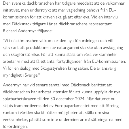
Den svenska däckbranschen har tidigare meddelat att de välkomnar
initiativet, men understrykt att mer vägledning behövs från EU-
kommissionen för att kraven ska gå att efterleva. Vid en intervju
med Däcksnack tidigare i år sa däckbranschens representant
Richard Andermyr följande:
"Vi i däckbranschen välkomnar den nya förordningen och vill
självklart att produktionen av naturgummi ska ske utan avskogning
och skogförstörelse. För att kunna ställa om våra verksamheter
arbetar vi med att få ett antal förtydliganden från EU-kommissionen.
Vi för en dialog med Skogsstyrelsen kring saken. De är ansvarig
myndighet i Sverige."
Andermyr har vid senare samtal med Däcksnack berättat att
däckbranschen har arbetat intensivt för att kunna uppfylla de nya
spårbarhetskraven till den 30 december 2024. När datumet nu
skjuts fram motiveras det av Europaparlamentet med att företag
runtom i världen ska få bättre möjligheter att ställa om sina
verksamheter, på sätt som inte underminerar målsättningarna med
förordningen.