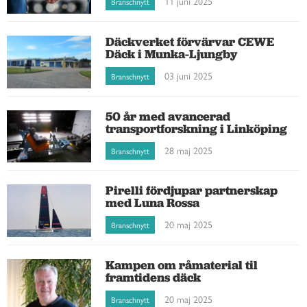
11 juni 2025
Branschnytt
Däckverket förvärvar CEWE
Däck i Munka-Ljungby
03 juni 2025
Branschnytt
50 år med avancerad
transportforskning i Linköping
28 maj 2025
Branschnytt
Pirelli fördjupar partnerskap
med Luna Rossa
20 maj 2025
Branschnytt
Kampen om råmaterial til
framtidens däck
20 maj 2025
Branschnytt