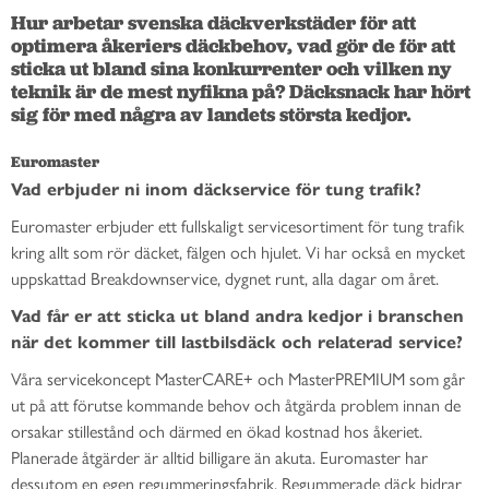
Hur arbetar svenska däckverkstäder för att 
optimera åkeriers däckbehov, vad gör de för att 
sticka ut bland sina konkurrenter och vilken ny 
teknik är de mest nyfikna på? Däcksnack har hört 
sig för med några av landets största kedjor. 
Euromaster
Vad erbjuder ni inom däckservice för tung trafik?
Euromaster erbjuder ett fullskaligt servicesortiment för tung trafik
kring allt som rör däcket, fälgen och hjulet. Vi har också en mycket
uppskattad Breakdownservice, dygnet runt, alla dagar om året.
Vad får er att sticka ut bland andra kedjor i branschen
när det kommer till lastbilsdäck och relaterad service?
Våra servicekoncept MasterCARE+ och MasterPREMIUM som går
ut på att förutse kommande behov och åtgärda problem innan de
orsakar stillestånd och därmed en ökad kostnad hos åkeriet.
Planerade åtgärder är alltid billigare än akuta. Euromaster har
dessutom en egen regummeringsfabrik. Regummerade däck bidrar