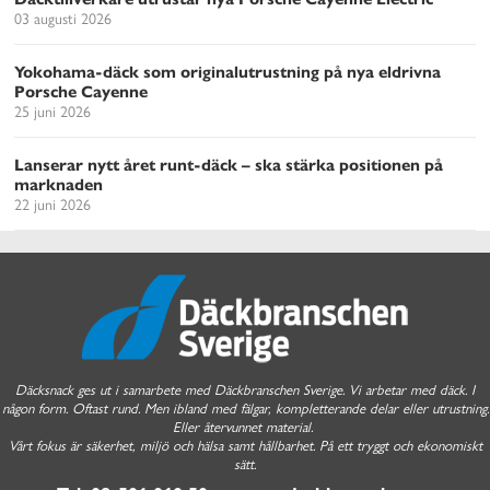
03 augusti 2026
Yokohama-däck som originalutrustning på nya eldrivna
Porsche Cayenne
25 juni 2026
Lanserar nytt året runt-däck – ska stärka positionen på
marknaden
22 juni 2026
Däcksnack ges ut i samarbete med Däckbranschen Sverige. Vi arbetar med däck. I
någon form. Oftast rund. Men ibland med fälgar, kompletterande delar eller utrustning.
Eller återvunnet material.
Vårt fokus är säkerhet, miljö och hälsa samt hållbarhet. På ett tryggt och ekonomiskt
sätt.