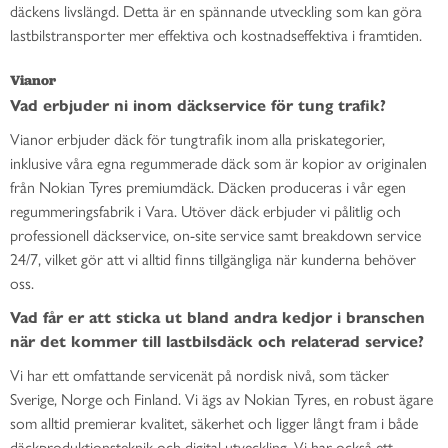
däckens livslängd. Detta är en spännande utveckling som kan göra
lastbilstransporter mer effektiva och kostnadseffektiva i framtiden.
Vianor
Vad erbjuder ni inom däckservice för tung trafik?
Vianor erbjuder däck för tungtrafik inom alla priskategorier,
inklusive våra egna regummerade däck som är kopior av originalen
från Nokian Tyres premiumdäck. Däcken produceras i vår egen
regummeringsfabrik i Vara. Utöver däck erbjuder vi pålitlig och
professionell däckservice, on-site service samt breakdown service
24/7, vilket gör att vi alltid finns tillgängliga när kunderna behöver
oss.
Vad får er att sticka ut bland andra kedjor i branschen
när det kommer till lastbilsdäck och relaterad service?
Vi har ett omfattande servicenät på nordisk nivå, som täcker
Sverige, Norge och Finland. Vi ägs av Nokian Tyres, en robust ägare
som alltid premierar kvalitet, säkerhet och ligger långt fram i både
däckproduktionsteknik och digital utveckling. Vi har också ett