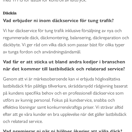
Däckia
Vad erbjuder ni inom däckservice för tung trafik?
Vi har däckservice för tung trafik inklusive försäljning av nya och
regummerade däck, däckmontering, balansering, däckreparation och
däckbyte. Vi ger råd om vilka däck som passar bäst för olika typer
av tunga fordon och användningsändamål.
Vad får er att sticka ut bland andra kedjor i branschen
när det kommer till lastbilsdäck och relaterad service?
Genom att vi är märkesoberoende kan vi erbjuda högkvalitativa
lastbilsdäck från pålitliga tillverkare, skräddarsydd rådgivning baserat
på kundens specifika behov och en professionell däckservice som
utförs av kunnig personal. Fokus på kundservice, snabba och
effektiva lösningar samt konkurrenskraftiga priser. Vi strävar alltid
efter att ge våra kunder en bra upplevelse när det gäller lastbilsdäck
och relaterad service.
Vad premierar ni när ni hjälper åkerier att välja däck?