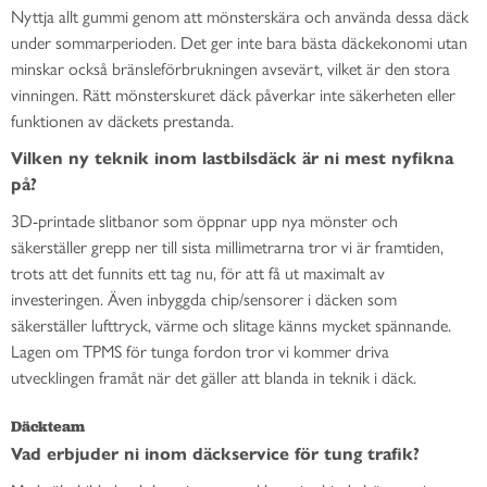
Nyttja allt gummi genom att mönsterskära och använda dessa däck
under sommarperioden. Det ger inte bara bästa däckekonomi utan
minskar också bränsleförbrukningen avsevärt, vilket är den stora
vinningen. Rätt mönsterskuret däck påverkar inte säkerheten eller
funktionen av däckets prestanda.
Vilken ny teknik inom lastbilsdäck är ni mest nyfikna
på?
3D-printade slitbanor som öppnar upp nya mönster och
säkerställer grepp ner till sista millimetrarna tror vi är framtiden,
trots att det funnits ett tag nu, för att få ut maximalt av
investeringen. Även inbyggda chip/sensorer i däcken som
säkerställer lufttryck, värme och slitage känns mycket spännande.
Lagen om TPMS för tunga fordon tror vi kommer driva
utvecklingen framåt när det gäller att blanda in teknik i däck.
Däckteam
Vad erbjuder ni inom däckservice för tung trafik?