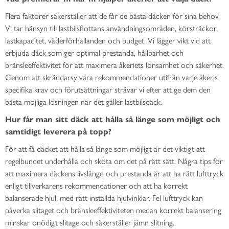
Flera faktorer säkerställer att de får de bästa däcken för sina behov.
Vi tar hänsyn till lastbilsflottans användningsområden, körsträckor,
lastkapacitet, väderförhållanden och budget. Vi lägger vikt vid att
erbjuda däck som ger optimal prestanda, hållbarhet och
bränsleeffektivitet för att maximera åkeriets lönsamhet och säkerhet.
Genom att skräddarsy våra rekommendationer utifrån varje åkeris
specifika krav och förutsättningar strävar vi efter att ge dem den
bästa möjliga lösningen när det gäller lastbilsdäck.
Hur får man sitt däck att hålla så länge som möjligt och
samtidigt leverera på topp?
För att få däcket att hålla så länge som möjligt är det viktigt att
regelbundet underhålla och sköta om det på rätt sätt. Några tips för
att maximera däckens livslängd och prestanda är att ha rätt lufttryck
enligt tillverkarens rekommendationer och att ha korrekt
balanserade hjul, med rätt inställda hjulvinklar. Fel lufttryck kan
påverka slitaget och bränsleeffektiviteten medan korrekt balansering
minskar onödigt slitage och säkerställer jämn slitning.