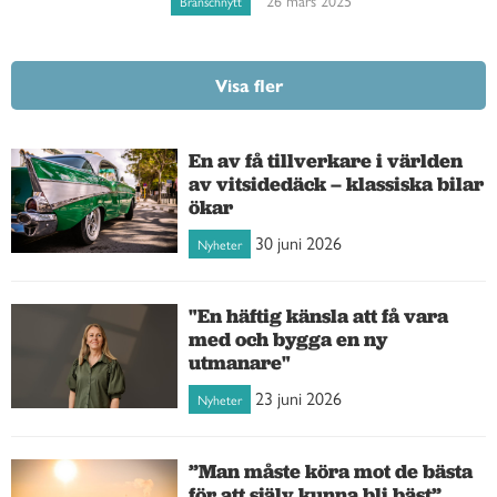
26 mars 2025
Branschnytt
Visa fler
En av få tillverkare i världen
av vitsidedäck – klassiska bilar
ökar
30 juni 2026
Nyheter
"En häftig känsla att få vara
med och bygga en ny
utmanare"
23 juni 2026
Nyheter
”Man måste köra mot de bästa
för att själv kunna bli bäst”