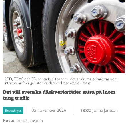
RFID, TPMS och 3D-printade slitbanor – det är de nya teknikerna som
intresserar Sveriges största däckverkstadskedjor mest.
Det vill svenska däckverkstäder satsa på inom
tung trafik
05 november 2024
Text:
Jonna Jansson
Branschnytt
Foto:
Tomas Jansohn