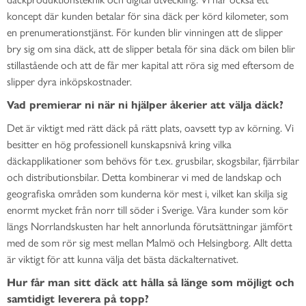
koncept där kunden betalar för sina däck per körd kilometer, som
en prenumerationstjänst. För kunden blir vinningen att de slipper
bry sig om sina däck, att de slipper betala för sina däck om bilen blir
stillastående och att de får mer kapital att röra sig med eftersom de
slipper dyra inköpskostnader.
Vad premierar ni när ni hjälper åkerier att välja däck?
Det är viktigt med rätt däck på rätt plats, oavsett typ av körning. Vi
besitter en hög professionell kunskapsnivå kring vilka
däckapplikationer som behövs för t.ex. grusbilar, skogsbilar, fjärrbilar
och distributionsbilar. Detta kombinerar vi med de landskap och
geografiska områden som kunderna kör mest i, vilket kan skilja sig
enormt mycket från norr till söder i Sverige. Våra kunder som kör
längs Norrlandskusten har helt annorlunda förutsättningar jämfört
med de som rör sig mest mellan Malmö och Helsingborg. Allt detta
är viktigt för att kunna välja det bästa däckalternativet.
Hur får man sitt däck att hålla så länge som möjligt och
samtidigt leverera på topp?