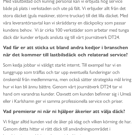
Med välutbildad och kunnig personal kan vi erbjuda hög service
både på plats i verkstaden och ute på fält. Vi erbjuder allt från det
stora däcket (gula maskiner, större truckar) till det lilla däcket. Med
våra leverantörsavtal kan vi skräddarsy en däckpolicy som passar
kundens behov. Vi är cirka 100 verkstäder som arbetar med tunga
däck där kunder erbjuds ansluta sig till vårt journätverk DT24.
Vad får er att sticka ut bland andra kedjor i branschen
när det kommer till lastbilsdäck och relaterad service?
Som kedja jobbar vi väldigt starkt internt. Till exempel har vi en
tunggrupp som träffas och tar upp eventuella funderingar och
önskemål från medlemmarna, men också sätter strategiska mål kring
hur vi kan bli ännu bättre. Genom vårt journätverk DT24 tar vi
hand om varandras kunder. Oavsett om kunden befinner sig i Umeå
eller i Karlshamn ger vi samma professionella service och priser.
Vad premierar ni när ni hjälper åkerier att välja däck?
Vi frågar alltid kunden vad de åker på idag och vilken körning de har.
Genom detta hittar vi rätt däck till användningsområdet i