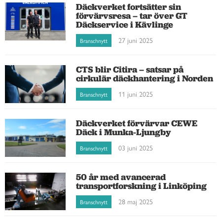
Däckverket fortsätter sin
förvärvsresa – tar över GT
Däckservice i Kävlinge
27 juni 2025
Branschnytt
CTS blir Citira – satsar på
cirkulär däckhantering i Norden
11 juni 2025
Branschnytt
Däckverket förvärvar CEWE
Däck i Munka-Ljungby
03 juni 2025
Branschnytt
50 år med avancerad
transportforskning i Linköping
28 maj 2025
Branschnytt