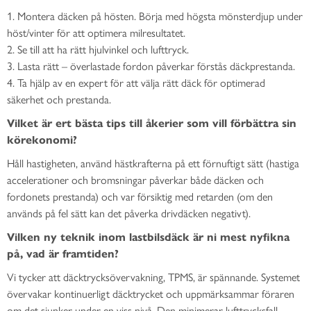
1. Montera däcken på hösten. Börja med högsta mönsterdjup under
höst/vinter för att optimera milresultatet.
2. Se till att ha rätt hjulvinkel och lufttryck.
3. Lasta rätt – överlastade fordon påverkar förstås däckprestanda.
4. Ta hjälp av en expert för att välja rätt däck för optimerad
säkerhet och prestanda.
Vilket är ert bästa tips till åkerier som vill förbättra sin
körekonomi?
Håll hastigheten, använd hästkrafterna på ett förnuftigt sätt (hastiga
accelerationer och bromsningar påverkar både däcken och
fordonets prestanda) och var försiktig med retarden (om den
används på fel sätt kan det påverka drivdäcken negativt).
Vilken ny teknik inom lastbilsdäck är ni mest nyfikna
på, vad är framtiden?
Vi tycker att däcktrycksövervakning, TPMS, är spännande. Systemet
övervakar kontinuerligt däcktrycket och uppmärksammar föraren
om det sjunker under en viss nivå. Den minimerar lufttrycksfall,