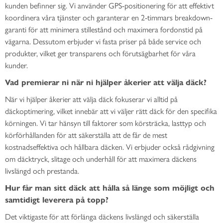
kunden befinner sig. Vi använder GPS-positionering för att effektivt
koordinera våra tjänster och garanterar en 2-timmars breakdown-
garanti för att minimera stillestånd och maximera fordonstid på
vägarna. Dessutom erbjuder vi fasta priser på både service och
produkter, vilket ger transparens och förutsägbarhet för våra
kunder.
Vad premierar ni när ni hjälper åkerier att välja däck?
När vi hjälper åkerier att välja däck fokuserar vi alltid på
däckoptimering, vilket innebär att vi väljer rätt däck för den specifika
körningen. Vi tar hänsyn till faktorer som körsträcka, lasttyp och
körförhållanden för att säkerställa att de får de mest
kostnadseffektiva och hållbara däcken. Vi erbjuder också rådgivning
om däcktryck, slitage och underhåll för att maximera däckens
livslängd och prestanda.
Hur får man sitt däck att hålla så länge som möjligt och
samtidigt leverera på topp?
Det viktigaste för att förlänga däckens livslängd och säkerställa