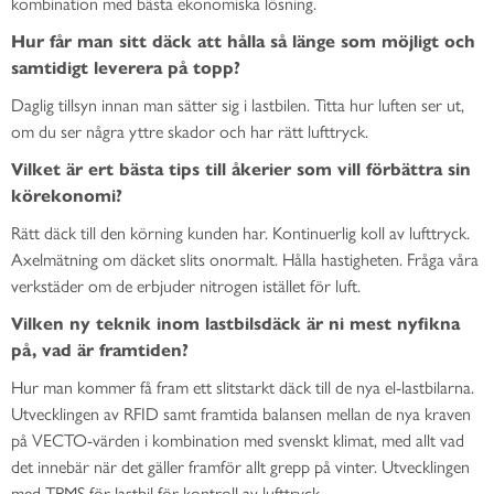
kombination med bästa ekonomiska lösning.
Hur får man sitt däck att hålla så länge som möjligt och
samtidigt leverera på topp?
Daglig tillsyn innan man sätter sig i lastbilen. Titta hur luften ser ut,
om du ser några yttre skador och har rätt lufttryck.
Vilket är ert bästa tips till åkerier som vill förbättra sin
körekonomi?
Rätt däck till den körning kunden har. Kontinuerlig koll av lufttryck.
Axelmätning om däcket slits onormalt. Hålla hastigheten. Fråga våra
verkstäder om de erbjuder nitrogen istället för luft.
Vilken ny teknik inom lastbilsdäck är ni mest nyfikna
på, vad är framtiden?
Hur man kommer få fram ett slitstarkt däck till de nya el-lastbilarna.
Utvecklingen av RFID samt framtida balansen mellan de nya kraven
på VECTO-värden i kombination med svenskt klimat, med allt vad
det innebär när det gäller framför allt grepp på vinter. Utvecklingen
med TPMS för lastbil för kontroll av lufttryck.