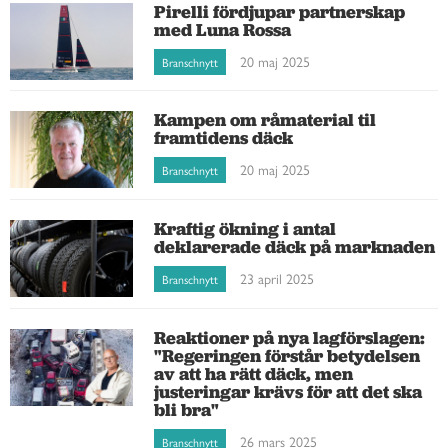
Pirelli fördjupar partnerskap
med Luna Rossa
20 maj 2025
Branschnytt
Kampen om råmaterial til
framtidens däck
20 maj 2025
Branschnytt
Kraftig ökning i antal
deklarerade däck på marknaden
23 april 2025
Branschnytt
Reaktioner på nya lagförslagen:
"Regeringen förstår betydelsen
av att ha rätt däck, men
justeringar krävs för att det ska
bli bra"
26 mars 2025
Branschnytt