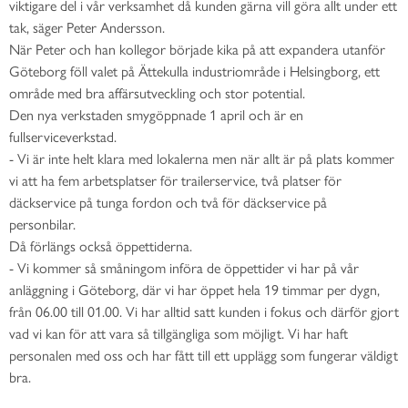
viktigare del i vår verksamhet då kunden gärna vill göra allt under ett
tak, säger Peter Andersson.
När Peter och han kollegor började kika på att expandera utanför
Göteborg föll valet på Ättekulla industriområde i Helsingborg, ett
område med bra affärsutveckling och stor potential.
Den nya verkstaden smygöppnade 1 april och är en
fullserviceverkstad.
- Vi är inte helt klara med lokalerna men när allt är på plats kommer
vi att ha fem arbetsplatser för trailerservice, två platser för
däckservice på tunga fordon och två för däckservice på
personbilar.
Då förlängs också öppettiderna.
- Vi kommer så småningom införa de öppettider vi har på vår
anläggning i Göteborg, där vi har öppet hela 19 timmar per dygn,
från 06.00 till 01.00. Vi har alltid satt kunden i fokus och därför gjort
vad vi kan för att vara så tillgängliga som möjligt. Vi har haft
personalen med oss och har fått till ett upplägg som fungerar väldigt
bra.