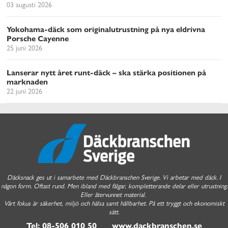
03 augusti 2026
Yokohama-däck som originalutrustning på nya eldrivna
Porsche Cayenne
25 juni 2026
Lanserar nytt året runt-däck – ska stärka positionen på
marknaden
22 juni 2026
Däcksnack ges ut i samarbete med Däckbranschen Sverige. Vi arbetar med däck. I
någon form. Oftast rund. Men ibland med fälgar, kompletterande delar eller utrustning.
Eller återvunnet material.
Vårt fokus är säkerhet, miljö och hälsa samt hållbarhet. På ett tryggt och ekonomiskt
sätt.
Tel: 08-506 010 50 www.dackbranschen.se