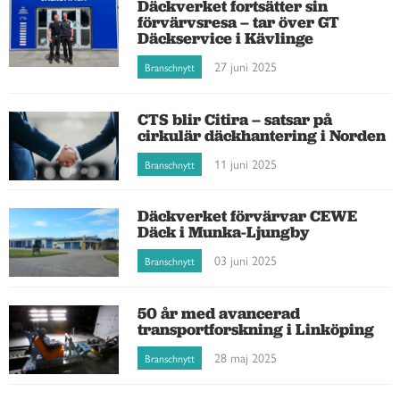
Däckverket fortsätter sin
förvärvsresa – tar över GT
Däckservice i Kävlinge
27 juni 2025
Branschnytt
CTS blir Citira – satsar på
cirkulär däckhantering i Norden
11 juni 2025
Branschnytt
Däckverket förvärvar CEWE
Däck i Munka-Ljungby
03 juni 2025
Branschnytt
50 år med avancerad
transportforskning i Linköping
28 maj 2025
Branschnytt