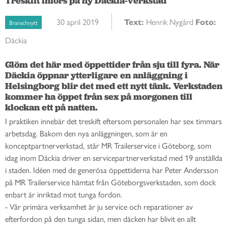
Treskift införs på ny Däckia-verkstad
30 april 2019
Text:
Henrik Nygård
Foto:
Branschnytt
Däckia
Glöm det här med öppettider från sju till fyra. När 
Däckia öppnar ytterligare en anläggning i 
Helsingborg blir det med ett nytt tänk. Verkstaden 
kommer ha öppet från sex på morgonen till 
klockan ett på natten. 
I praktiken innebär det treskift eftersom personalen har sex timmars
arbetsdag. Bakom den nya anläggningen, som är en
konceptpartnerverkstad,
står MR Trailerservice i Göteborg, som
idag inom Däckia driver en servicepartnerverkstad med 19 anställda
i staden. Idéen med de generösa öppettiderna har Peter Andersson
på MR Trailerservice hämtat från Göteborgsverkstaden, som dock
enbart är inriktad mot tunga fordon.
- Vår primära verksamhet är ju service och reparationer av
efterfordon på den tunga sidan, men däcken har blivit en allt